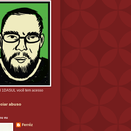
l 1DASUL você tem acesso
ciar abuso
ou eu
Ferréz