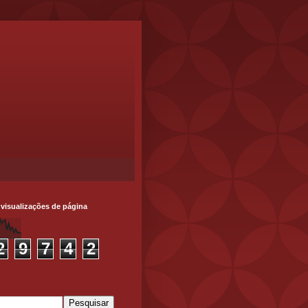
 visualizações de página
2
9
7
4
2