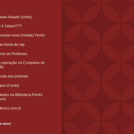
nde Assalto (conto)
e é 1dasul???
oesia nova (inédita) Ferréz
s letras de rap.
rno do Professor.
 operação no Complexo do
ão.
sta dos policiais
gios (Conto)
ades na Biblioteca Ferréz
sco)
ferrez.com.br
o autor