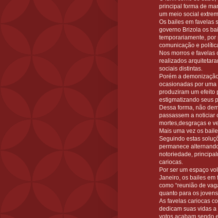
principal forma de ma
um meio social extrem
Os bailes em favelas 
governo Brizola os bai
temporariamente, por
comunicação e polític
Nos morros e favelas c
realizados arquitetara
sociais distintas.
Porém a demonização e
ocasionadas por uma hi
produziram um efeito p
estigmatizando seus p
Dessa forma, não dem
passassem a noticiar 
mortes,desgraças e v
Mais uma vez os bailes
Seguindo estas soluç
permanece alternando 
notoriedade, principal
cariocas.
Por ser um espaço vo
Janeiro, os bailes em 
como “reunião de vaga
quanto para os jovens 
As favelas cariocas c
dedicam suas vidas a 
votos,acabam sendo es