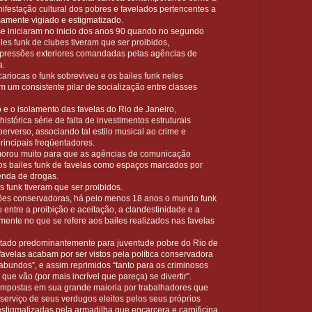
nifestação cultural dos pobres e favelados pertencentes a
amente vigiado e estigmatizado.
se iniciaram no inicio dos anos 90 quando no segundo
les funk de clubes tiveram que ser proibidos,
 pressões exteriores comandadas pelas agências de
a.
ariocas o funk sobreviveu e os bailes funk neles
m um consistente pilar de socialização entre classes
 o isolamento das favelas do Rio de Janeiro,
stórica série de falta de investimentos estruturais
erverso, associando tal estilo musical ao crime e
rincipais freqüentadores.
orou muito para que as agências de comunicação
os bailes funk de favelas como espaços marcados por
enda de drogas.
 funk tiveram que ser proibidos.
ões conservadoras, há pelo menos 18 anos o mundo funk
entre a proibição e aceitação, a clandestinidade e a
mente no que se refere aos bailes realizados nas favelas
ltado predominantemente para juventude pobre do Rio de
favelas acabam por ser vistos pela política conservadora
bundos”, e assim reprimidos “tanto para os criminosos
que vão (por mais incrível que pareça) se divertir”.
ompostas em sua grande maioria por trabalhadores que
serviço de seus verdugos eleitos pelos seus próprios
tigmatizadas pela armadilha que encarcera e carnificina