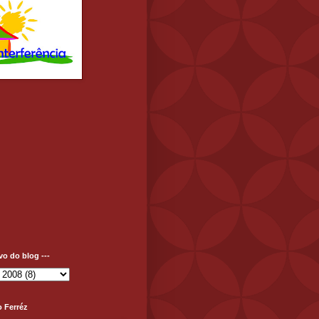
ivo do blog ---
o Ferréz