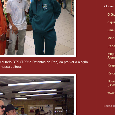
+ Lidas
O Gra
o qu
uma p
Minha
Cade
Mega
Alem
Maurício DTS (TR3f e Detentos do Rap) dá pra ver a alegria
Respo
nossa cultura.
Reló
Novid
(Osa
www.
Livros d