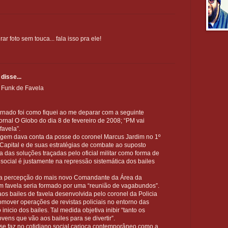
r foto sem touca... fala isso pra ele!
disse...
 Funk de Favela
rnado foi como fiquei ao me deparar com a seguinte
ornal O Globo do dia 8 de fevereiro de 2008; “PM vai
favela”.
agem dava conta da posse do coronel Marcus Jardim no 1º
apital e de suas estratégias de combate ao suposto
 das soluções traçadas pelo oficial militar como forma de
 social é justamente na repressão sistemática dos bailes
 a percepção do mais novo Comandante da Área da
 em favela seria formado por uma “reunião de vagabundos”.
aos bailes de favela desenvolvida pelo coronel da Policia
romover operações de revistas policiais no entorno das
inicio dos bailes. Tal medida objetiva inibir “tanto os
vens que vão aos bailes para se divertir”.
se faz no cotidiano social carioca contemporâneo como a