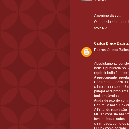
3:34 PM
Anônimo disse...
O eduardo não pode tira
9:52 PM
Carlos Bruce Batista
Repressão nos Bailes
Absolutamente conste
noticia publicada no J
reprimir baile funk em 
A preocupante report
Comando da Área da C
crime organizado. Uma
palejar este problema
funk em favelas.
Ainda de acordo com
Capital, o baile funk
A tática de repressão 
Militar, consiste em p
favelas horas antes do 
criminosos, como os jo
O funk como se sabe, 