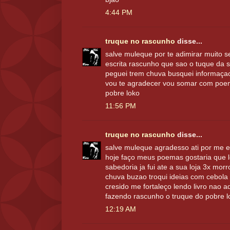
4:44 PM
truque no rascunho
disse...
salve muleque por te adimirar muito 
escrita rascunho que sao o tuque da 
peguei trem chuva busquei informaçao 
vou te agradecer vou somar com poema
pobre loko
11:56 PM
truque no rascunho
disse...
salve muleque agradesso ati por me e
hoje faço meus poemas gostaria que l
sabedoria ja fui ate a sua loja 3x mo
chuva buzao troqui ideias com cebola p
cresido me fortaleço lendo livro nao a
fazendo rascunho o truque do pobre l
12:19 AM