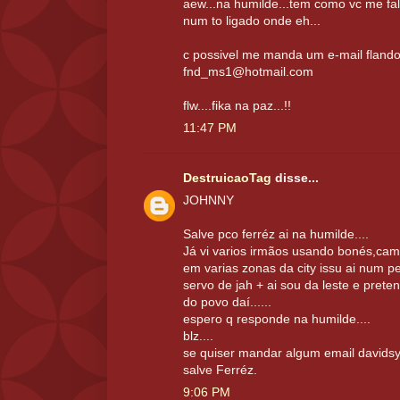
aew...na humilde...tem como vc me fala
num to ligado onde eh...
c possivel me manda um e-mail flando.
fnd_ms1@hotmail.com
flw....fika na paz...!!
11:47 PM
DestruicaoTag
disse...
JOHNNY
Salve pco ferréz ai na humilde....
Já vi varios irmãos usando bonés,cami
em varias zonas da city issu ai num p
servo de jah + ai sou da leste e prete
do povo daí......
espero q responde na humilde....
blz....
se quiser mandar algum email davids
salve Ferréz.
9:06 PM