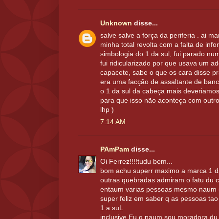
Unknown
disse...
salve salve a força da periferia . ai m
minha total revolta com a falta de inf
simbologia do 1 da sul, fui parado num
fui ridicularizado por que usava um a
capacete, sabe o que os cara disse p
era uma facção de assaltante de banco
o 1 da sul da cabeça mais deveriamos
para que isso não aconteça com outro
lhp )
7:14 AM
PAmPam
disse...
Oi Ferrez!!!!tudu bem...
bom achu superr maximo a marca 1 da 
outras quebradas admiram o fatu du c
entaum varias pessoas mesmo naum s
super feliz em saber q as pessoas tao
1 a suL
inclusive Eu q naum sou moradora du