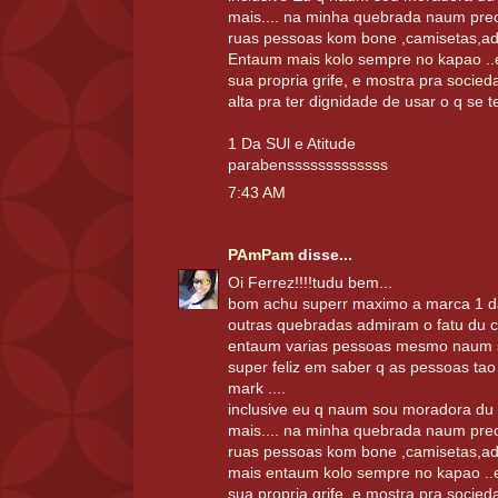
mais.... na minha quebrada naum prec
ruas pessoas kom bone ,camisetas,ad
Entaum mais kolo sempre no kapao ..
sua propria grife, e mostra pra socied
alta pra ter dignidade de usar o q se 
1 Da SUl e Atitude
parabensssssssssssss
7:43 AM
PAmPam
disse...
Oi Ferrez!!!!tudu bem...
bom achu superr maximo a marca 1 da 
outras quebradas admiram o fatu du c
entaum varias pessoas mesmo naum s
super feliz em saber q as pessoas tao
mark ....
inclusive eu q naum sou moradora du
mais.... na minha quebrada naum prec
ruas pessoas kom bone ,camisetas,ad
mais entaum kolo sempre no kapao ..e
sua propria grife, e mostra pra socied