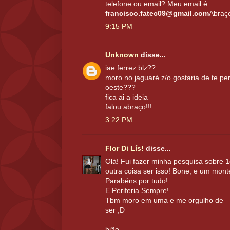
telefone ou email? Meu email é
francisco.fatec09@gmail.com
Abraç
9:15 PM
Unknown
disse...
iae ferrez blz??
moro no jaguaré z/o gostaria de te pe
oeste???
fica ai a ideia
falou abraço!!!
3:22 PM
Flor Di Lís!
disse...
Olá! Fui fazer minha pesquisa sobre 1
outra coisa ser isso! Bone, e um monte
Parabéns por tudo!
E Periferia Sempre!
Tbm moro em uma e me orgulho de
ser ;D
bjão