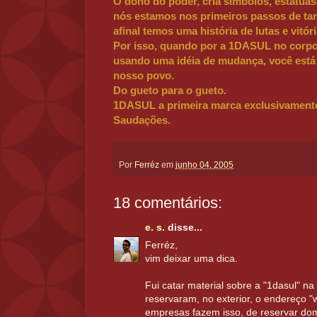
O dono do poder, cria símbolos, estatuas
nós estamos nos primeiros passos de t
afinal temos uma história de lutas e vitó
Por isso, quando por a 1DASUL no corpo
usando uma idéia de mudança, você está
nosso povo.
Do gueto para o gueto.
1DASUL a primeira marca exclusivamente 
Saudações.
Por
Ferréz
em
junho 04, 2005
18 comentários:
e. s.
disse...
Ferréz,
vim deixar uma dica.
Fui catar material sobre a "1dasul" na 
reservaram, no exterior, o endereço 
empresas fazem isso, de reservar dom