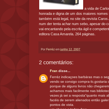
a vida de Carlo
honrada e digna de um dos maiores nomes da
também está legal, no site da revista Caros 
num der tenta achar num sebo, apesar do come
vai encantando pela escrita ágil e competent
editora Casa Amarela. 264 páginas.
Por
Ferréz
em
junho 12, 2007
2 comentários:
Fran
disse...
Ferréz indicaçoes barbáras mas o s
vendo se consigo compra-lo,gostaria 
porque de alguns livros não chegarem
achamos mais facilmente nas bibliote
vezes já sei a resposta"quanto mais a
facéis de serem alienados então galer
pontos de vista.