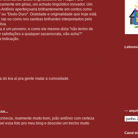
ticamente em gírias, um achado lingüístico inovador. Um
o Antônio aperfeiçoaria brilhantemente em contos como
" ou "Dedo-Duro". Oralidade e originalidade que hoje está
e rap ou como nos sambas brilhantes interpretados pelo
lva.
ga é um pioneiro, e como ele mesmo dizia "não tenho de
satisfações a qualquer sacanocrata, não acha?"
 indicação.
Leitores
 do kra aí pra gente matar a curiosidade.
--- arqu
se...
conhecia, realmente muito bom, joão antônio com certeza
bei essa foto pro meu blog e descolei um trecho muito
Canal d