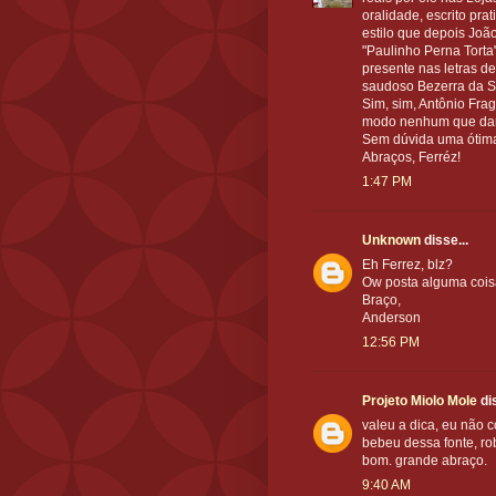
oralidade, escrito pra
estilo que depois Joã
"Paulinho Perna Torta
presente nas letras d
saudoso Bezerra da Si
Sim, sim, Antônio Fra
modo nenhum que dar 
Sem dúvida uma ótima
Abraços, Ferréz!
1:47 PM
Unknown
disse...
Eh Ferrez, blz?
Ow posta alguma coisa
Braço,
Anderson
12:56 PM
Projeto Miolo Mole
dis
valeu a dica, eu não 
bebeu dessa fonte, ro
bom. grande abraço.
9:40 AM