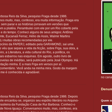
rbosa Reis da Silva, pesquiso Fraga desde 1986.
s muito, mas, confesso, era muita informação. Fraga era
a sem parar e as histórias jorravam em versões que
m a platéia. Perambulei com ele por um Rio coberto pela
 e do tempo. Conheci alguns de seus amigos: Antônio
nte, Eucanaã Ferraz, Hélio de Assis, Walmir Martins
. Li muitas obras recomendadas por ele.
rocínio da FAPERJ, editado pela GARAMOND, sai uma
ue véu que separa a vida da ficção, sobre Frga, sua obra, a
o, a Literatura, a vida cultural do Rio, a política, os
ais esbarrou nas esquinas. Em agosto, outro livro de
velas de inéditas, será publicado pela José Olympio. Há
tação minha. E a mais Frga em versos por aí.
o comentário. Você anda na minha mira. Gosto da margem
 me é conhecida e agradável.
no cana
Denun
rbosa Reis da Silva, pesquiso Fraga desde 1986. Depois
le encantou-se, organizo seu espólio literário no Arquivo-
Quem s
Brasileira da Fundação Casa de Rui Barbosa. Conheci-o
de Nova Iguaçu. Conversamos muito, mas, confesso, era