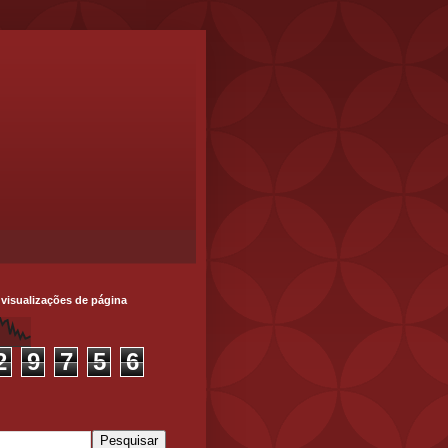
 visualizações de página
2
9
7
5
6