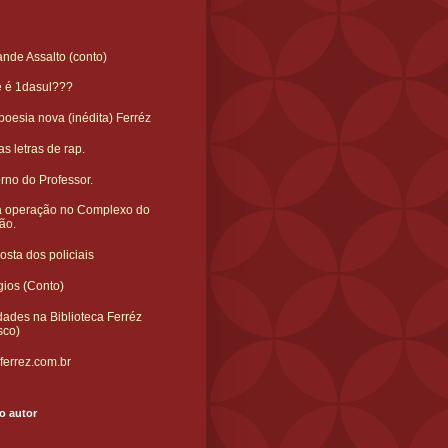
nde Assalto (conto)
e é 1dasul???
oesia nova (inédita) Ferréz
s letras de rap.
rno do Professor.
 operação no Complexo do
ão.
sta dos policiais
gios (Conto)
ades na Biblioteca Ferréz
sco)
ferrez.com.br
o autor