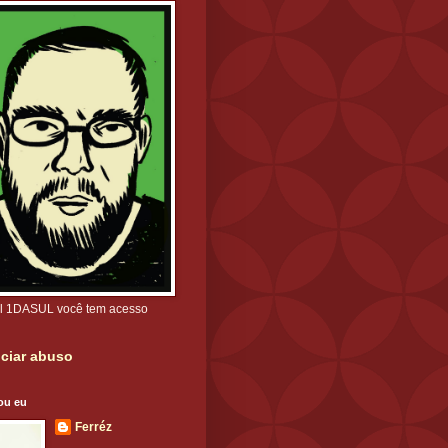
l 1DASUL você tem acesso
ciar abuso
ou eu
Ferréz