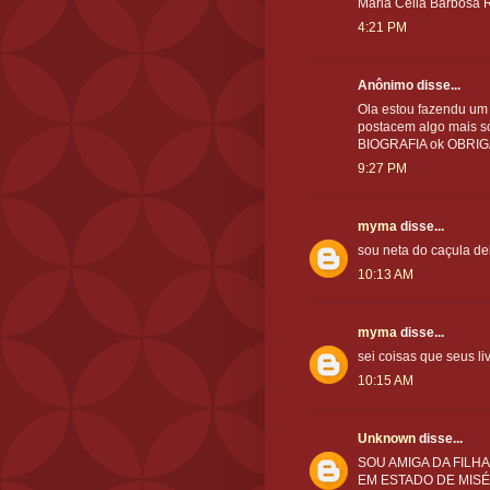
Maria Célia Barbosa R
4:21 PM
Anônimo disse...
Ola estou fazendu um 
postacem algo mais so
BIOGRAFIA ok OBRI
9:27 PM
myma
disse...
sou neta do caçula del
10:13 AM
myma
disse...
sei coisas que seus li
10:15 AM
Unknown
disse...
SOU AMIGA DA FILHA
EM ESTADO DE MISÉ