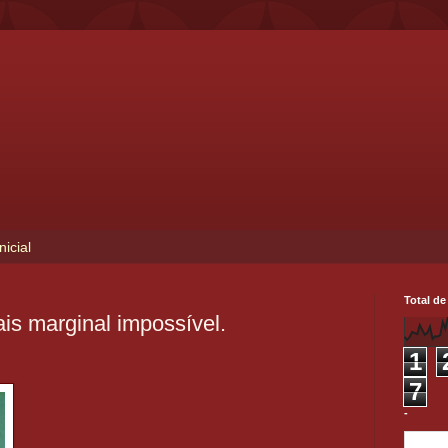
nicial
Total de
is marginal impossível.
1
7
-