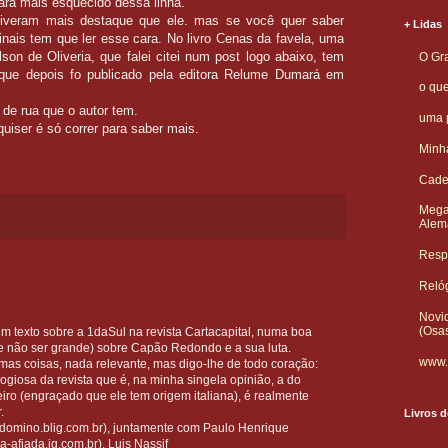
cara mais esquecido dessa linha.
 tiveram mais destaque que ele. mas se você quer saber
+ Lidas
ginais tem que ler esse cara. No livro Cenas da favela, uma
lson de Oliveria, que falei citei num post logo abaixo, tem
O Gra
 que depois fo publicado pela editora Relume Dumará em
o qu
 de rua que o autor tem.
uma p
quiser é só correr para saber mais.
Minha
Cade
Mega
Alem
Respo
Reló
Novid
(Osa
um texto sobre a 1daSul na revista Cartacapital, numa boa
e não ser grande) sobre Capão Redondo e a sua luta.
www.
mas coisas, nada relevante, mas digo-lhe de todo coração:
ogiosa da revista que é, na minha singela opinião, a do
leiro (engraçado que ele tem origem italiana), é realmente
.
Livros d
domino.blig.com.br), juntamente com Paulo Henrique
afiada.ig.com.br), Luis Nassif