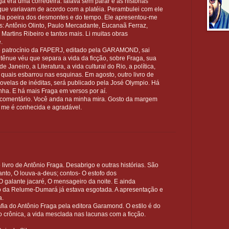
a era uma corredeira: falava sem parar e as histórias
que variavam de acordo com a platéia. Perambulei com ele
ela poeira dos desmontes e do tempo. Ele apresentou-me
: Antônio Olinto, Paulo Mercadante, Eucanaã Ferraz,
 Martins Ribeiro e tantos mais. Li muitas obras
.
 patrocínio da FAPERJ, editado pela GARAMOND, sai
 tênue véu que separa a vida da ficção, sobre Fraga, sua
e Janeiro, a Literatura, a vida cultural do Rio, a política,
 quais esbarrou nas esquinas. Em agosto, outro livro de
velas de inéditas, será publicado pela José Olympio. Há
ha. E há mais Fraga em versos por aí.
o comentário. Você anda na minha mira. Gosto da margem
 me é conhecida e agradável.
livro de Antônio Fraga. Desabrigo e outras histórias. São
anto, O louva-a-deus; contos- O estofo dos
 galante jacaré, O mensageiro da noite. E ainda
o da Relume-Dumará já estava esgotada. A apresentação e
a.
afia do Antônio Fraga pela editora Garamond. O estilo é do
 crônica, a vida mesclada nas lacunas com a ficção.