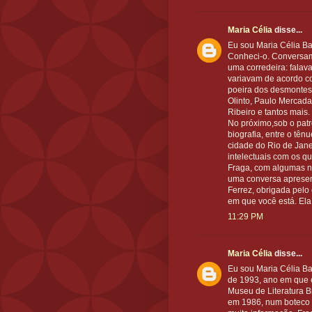
Maria Célia
disse...
Eu sou Maria Célia Ba
Conheci-o. Conversamo
uma corredeira: falav
variavam de acordo co
poeira dos desmontes
Olinto, Paulo Mercada
Ribeiro e tantos mais
No próximo,sob o pat
biografia, entre o tên
cidade do Rio de Janeir
intelectuais com os qu
Fraga, com algumas no
uma conversa apresen
Ferrez, obrigada pel
em que você está. Ela
11:29 PM
Maria Célia
disse...
Eu sou Maria Célia Ba
de 1993, ano em que e
Museu de Literatura 
em 1986, num boteco 