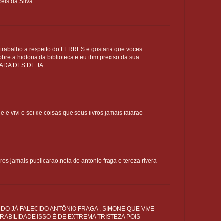
eis da Silva
trabalho a respeito do FERRES e gostaria que voces
bre a hidtoria da biblioteca e eu tbm preciso da sua
GADA DES DE JA
e e vivi e sei de coisas que seus livros jamais falarao
vros jamais publicarao.neta de antonio fraga e tereza rivera
 DO JÁ FALECIDO ANTÔNIO FRAGA , SIMONE QUE VIVE
RABILIDADE ISSO É DE EXTREMA TRISTEZA POIS