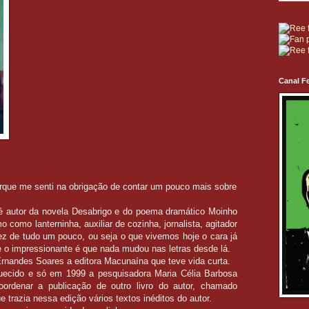
Canal Fe
rque me senti na obrigação de contar um pouco mais sobre
 é autor da novela Desabrigo e do poema dramático Moinho
como lanterninha, auxiliar de cozinha, jornalista, agitador
e fez de tudo um pouco, ou seja o que vivemos hoje o cara já
 e o impressionante é que nada mudou nas letras desde lá.
Ernandes Soares a editora Macunaína que teve vida curta.
uecido e só em 1999 a pesquisadora Maria Célia Barbosa
oordenar a publicação de outro livro do autor, chamado
e trazia nessa edição vários textos inéditos do autor.