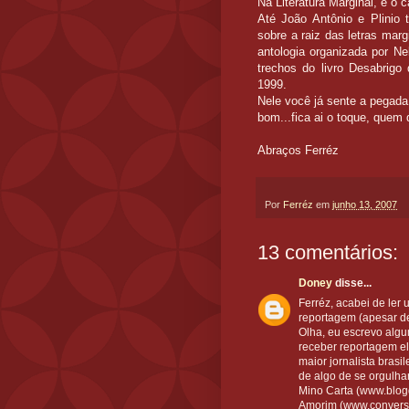
Na Literatura Marginal, é o 
Até João Antônio e Plinio
sobre a raiz das letras mar
antologia organizada por Ne
trechos do livro Desabrigo
1999.
Nele você já sente a pegada
bom...fica ai o toque, quem 
Abraços Ferréz
Por
Ferréz
em
junho 13, 2007
13 comentários:
Doney
disse...
Ferréz, acabei de ler 
reportagem (apesar d
Olha, eu escrevo algu
receber reportagem el
maior jornalista brasi
de algo de se orgulhar
Mino Carta (www.blog
Amorim (www.conversa-