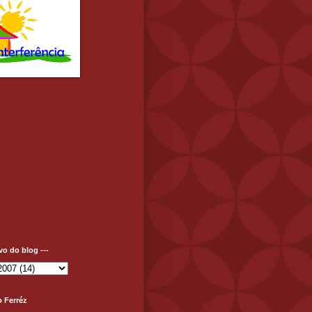
ivo do blog ---
o Ferréz