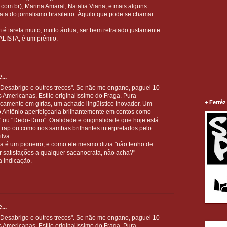
g.com.br), Marina Amaral, Natalia Viana, e mais alguns
a do jornalismo brasileiro. Àquilo que pode se chamar
é tarefa muito, muito árdua, ser bem retratado justamente
LISTA, é um prêmio.
...
o "Desabrigo e outros trecos". Se não me engano, paguei 10
s Americanas. Estilo originalíssimo do Fraga. Pura
+ Ferréz
ticamente em gírias, um achado lingüístico inovador. Um
o Antônio aperfeiçoaria brilhantemente em contos como
" ou "Dedo-Duro". Oralidade e originalidade que hoje está
e rap ou como nos sambas brilhantes interpretados pelo
lva.
ga é um pioneiro, e como ele mesmo dizia "não tenho de
satisfações a qualquer sacanocrata, não acha?"
 indicação.
...
o "Desabrigo e outros trecos". Se não me engano, paguei 10
s Americanas. Estilo originalíssimo do Fraga. Pura