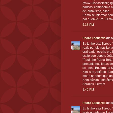
(www.luisnassif.blig.i
poucos, compõem a nat
de jornalismo, aliás.
Como se informar bem 
por quem é um JORNA
5:38 PM
Pedro Leonardo
disse
Eu tenho este livro, 
reais por ele nas Loja
oralidade, escrito pra
estilo que depois Joã
"Paulinho Perna Torta
presente nas letras d
saudoso Bezerra da Si
Sim, sim, Antônio Fra
modo nenhum que dar 
Sem dúvida uma ótima
Abraços, Ferréz!
1:45 PM
Pedro Leonardo
disse
Eu tenho este livro, 
reais por ele nas Loja