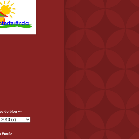
ivo do blog ---
o Ferréz