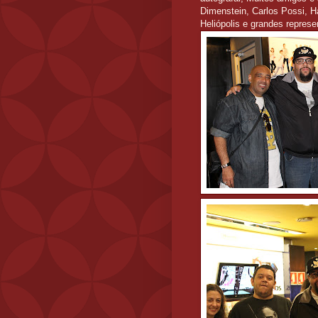
Dimenstein, Carlos Possi, H
Heliópolis e grandes represe