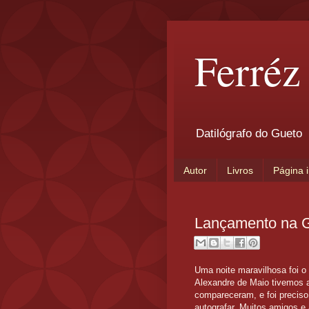
Ferréz
Datilógrafo do Gueto
Autor
Livros
Página i
Lançamento na G
Uma noite maravilhosa foi o
Alexandre de Maio tivemos 
compareceram, e foi preciso
autografar, Muitos amigos e