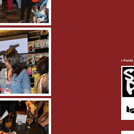
+ Ferréz