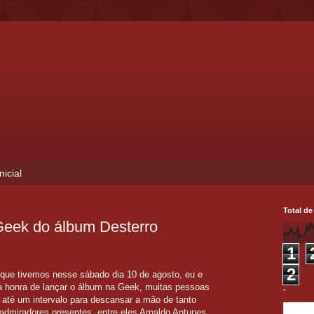
nicial
Total de
eek do álbum Desterro
1
2
 que tivemos nesse sábado dia 10 de agosto, eu e
a honra de lançar o álbum na Geek, muitas pessoas
-
 até um intervalo para descansar a mão de tanto
 admiradores presentes, entre eles Arnaldo Antunes,