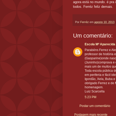
agora está no mundo. é pra i
todos. Ferréz feliz demais.
Por
Ferréz
em
agosto 10, 2013
Um comentário:
Escola Mª Aparecida 
Parabéns Ferrez e Ale
professor de história 
(Gasparine)onde nasc
(Juninho)comprava e e
mais um de muitos que
Toda escola pública d
em periferia e fácil 
Igordão, Xela, Buba e
obrigado Ferrez e de 
homenagem.
Luiz Scarcella
5:23 PM
Postar um comentário
Postagem mais recente