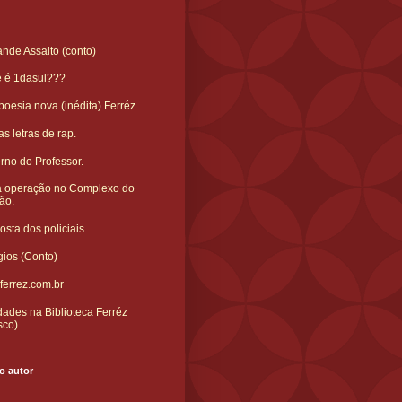
nde Assalto (conto)
e é 1dasul???
oesia nova (inédita) Ferréz
s letras de rap.
rno do Professor.
 operação no Complexo do
ão.
sta dos policiais
gios (Conto)
ferrez.com.br
ades na Biblioteca Ferréz
sco)
o autor