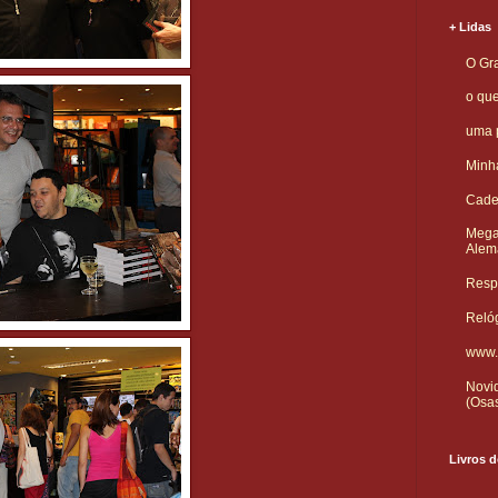
+ Lidas
O Gra
o qu
uma p
Minha
Cade
Mega
Alem
Respo
Reló
www.
Novid
(Osa
Livros d