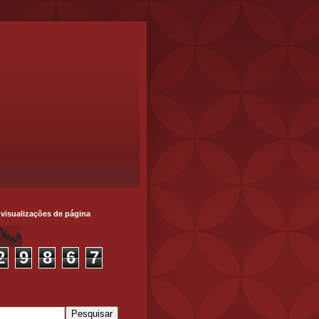
 visualizações de página
2
9
8
6
7