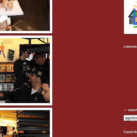
Leitores
--- arqu
Canal d