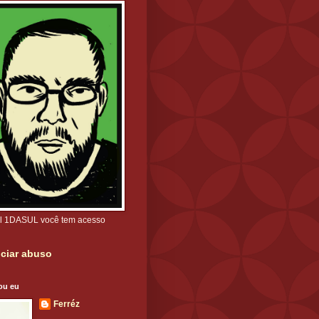
l 1DASUL você tem acesso
ciar abuso
ou eu
Ferréz