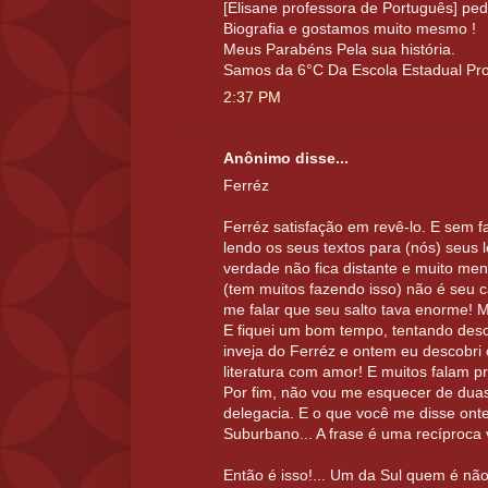
[Elisane professora de Português] pe
Biografia e gostamos muito mesmo !
Meus Parabéns Pela sua história.
Samos da 6°C Da Escola Estadual Prof
2:37 PM
Anônimo disse...
Ferréz
Ferréz satisfação em revê-lo. E sem fa
lendo os seus textos para (nós) seus l
verdade não fica distante e muito me
(tem muitos fazendo isso) não é seu 
me falar que seu salto tava enorme! M
E fiquei um bom tempo, tentando desc
inveja do Ferréz e ontem eu descobri 
literatura com amor! E muitos falam p
Por fim, não vou me esquecer de duas
delegacia. E o que você me disse ont
Suburbano... A frase é uma recíproca 
Então é isso!... Um da Sul quem é não