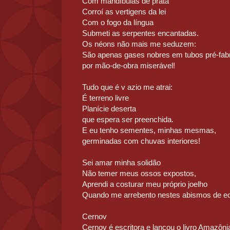
Com mandíbulas de prata
Corroí as vertigens da lei
Com o fogo da língua
Submeti as serpentes encantadas.
Os néons não mais me seduzem:
São apenas gases nobres em tubos pré-fab
por mão-de-obra miserável!
Tudo que é v azio me atrai:
É terreno livre
Planície deserta
que espera ser preenchida.
E eu tenho sementes, minhas mesmas,
germinadas com chuvas interiores!
Sei amar minha solidão
Não temer meus ossos expostos,
Aprendi a costurar meu próprio joelho
Quando me arrebento nestes abismos de ec
Cernov
Cernov é escritora e lançou o livro Amazôn