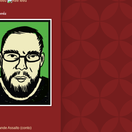
rréz
nde Assalto (conto)