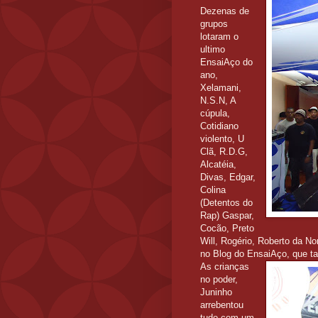
Dezenas de
grupos
lotaram o
ultimo
EnsaiAço do
ano,
Xelamani,
N.S.N, A
cúpula,
Cotidiano
violento, U
Clã, R.D.G,
Alcatéia,
Divas, Edgar,
Colina
(Detentos do
Rap) Gaspar,
Cocão, Preto
Will, Rogério, Roberto da No
no Blog do EnsaiAço, que t
As crianças
no poder,
Juninho
arrebentou
tudo com um