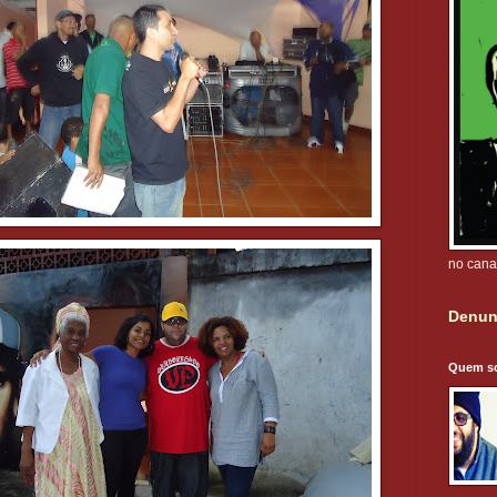
no cana
Denun
Quem s