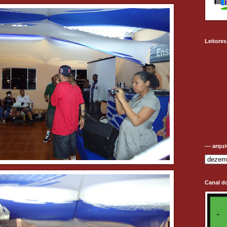
Leitores
--- arqu
Canal d