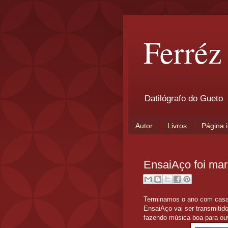
Ferréz
Datilógrafo do Gueto
Autor
Livros
Página i
EnsaiAço foi mar
Terminamos o ano com casa l
EnsaiAço vai ser transmitido
fazendo música boa para ou