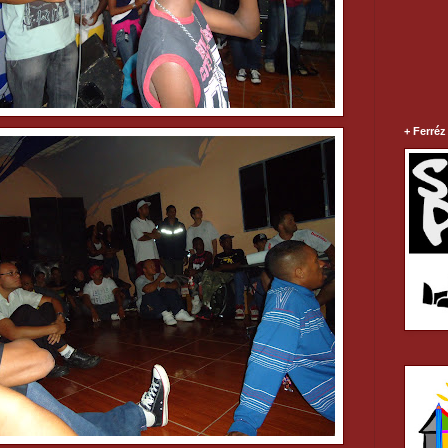
+ Ferréz