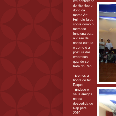
em confecção
de Hip-Hop e
dono da
marca Art
Full, ele falou
sobre como o
mercado
funciona para
a visão da
nossa cultura
e como é a
postura das
empresas
quando se
trata do Rap.
Tivemos a
honra de ter
Raquel
Trindade e
seus amigos
nessa
despedida do
Rap para
2010.