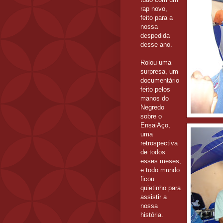
rap novo,
feito para a
nossa
despedida
desse ano.
Rolou uma
surpresa, um
documentário
feito pelos
manos do
Negredo
sobre o
EnsaiAço,
uma
retrospectiva
de todos
esses meses,
e todo mundo
ficou
quietinho para
assistir a
nossa
história.