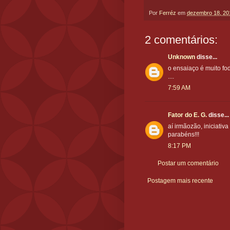
Por
Ferréz
em
dezembro 18, 20
2 comentários:
Unknown
disse...
o ensaiaço é muito f
....
7:59 AM
Fator do E. G.
disse...
aí irmãozão, iniciativa
parabéns!!!
8:17 PM
Postar um comentário
Postagem mais recente