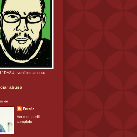
l 1DASUL você tem acesso
ciar abuso
ou eu
Ferréz
Ver meu perfil
completo