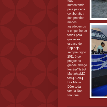
todo
sustentando
pela parceria
colaborativa
dos próprios
manos,
agradecemos
o empenho de
todos para
que esse
espaço do
Rap seja
sempre digno.
2011 é só
progresso.
grande abraço
Ferréz/Ylsão/
Martinha/MC
tó/Dj Alê/Dj
Dri/ Mano
Dô/e toda
famíla Rap
Nacional.