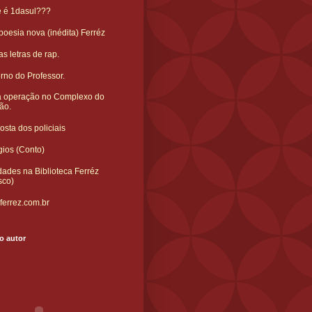
e é 1dasul???
oesia nova (inédita) Ferréz
s letras de rap.
rno do Professor.
 operação no Complexo do
ão.
sta dos policiais
gios (Conto)
ades na Biblioteca Ferréz
sco)
ferrez.com.br
o autor