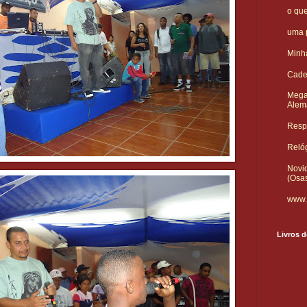
o qu
uma p
Minha
Cade
Mega
Alem
Respo
Reló
Novid
(Osa
www.
Livros d