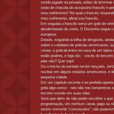
sendo jogado na privada, antes de terminar d
rosto de chacota do assassino francês e p
meu sofrimento? No qual o francês responde
meu sofrimento, afinal sou francês.
Em seguida o francês toma um gole de vinh
desdenhando do vinho. O Desenho segue c
europeus.
Depois, seguindo a trilha de desgosto, ainda
sobre o cotidiano de policias americanos, 
cenas, o policial entra na casa de um latin
estão podres, e logo diz; - vocês do tercei
pais não? Que nojo!
Ou o trecho do seriado recém lançado, Jeri
nuclear em alguns estados americanos, e d
pequena cidade.
Em um capítulo recente o ex:prefeito apart
grita algo como: - nós não nos tornaremos
terceiro mundo em suas vilas.
Será que além de não poder escolher o que
programação, em nenhum canal, pago ou nã
serem somente “concessões”, não poderemo