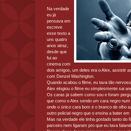
Na verdade
eu já
pensava em
escreve
esse texto a
uns quatro
anos atraz,
desde que
fui ao
cinema com
dois amigos, um deles era o Alex, assistir a
com Denzel Washington.
Quando acabou o filme, eu tava tão nervoso, 
Alex elogiou o filme eu simplesmente sai a
Os caras já sabem como sou e foram pergunt
que como o Alex sendo um cara negro num t
onde o único cara bom é o branco de olho az
outro policial negro que o ensina a bater em
Mas na verdade ele tinha gostado tanto do f
parceiro nem ligaram pro que eu tava faland