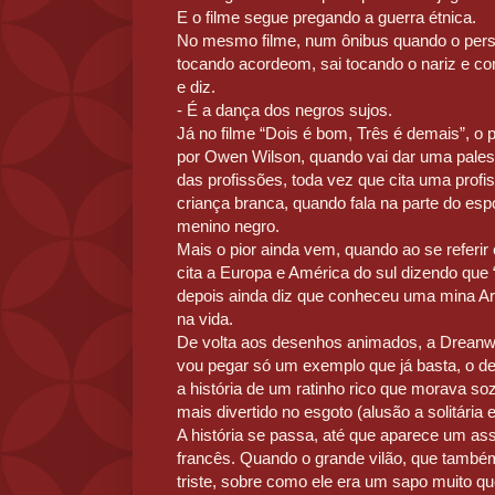
E o filme segue pregando a guerra étnica.
No mesmo filme, num ônibus quando o pers
tocando acordeom, sai tocando o nariz e c
e diz.
- É a dança dos negros sujos.
Já no filme “Dois é bom, Três é demais”, o
por Owen Wilson, quando vai dar uma palest
das profissões, toda vez que cita uma pro
criança branca, quando fala na parte do esp
menino negro.
Mais o pior ainda vem, quando ao se referir 
cita a Europa e América do sul dizendo que
depois ainda diz que conheceu uma mina Arg
na vida.
De volta aos desenhos animados, a Dreanw
vou pegar só um exemplo que já basta, o d
a história de um ratinho rico que morava 
mais divertido no esgoto (alusão a solitária e
A história se passa, até que aparece um as
francês. Quando o grande vilão, que também
triste, sobre como ele era um sapo muito qu