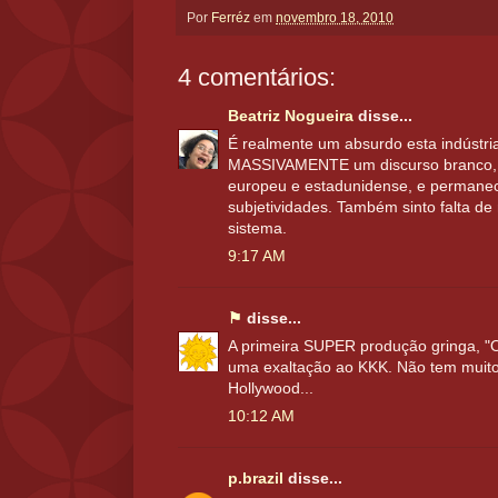
Por
Ferréz
em
novembro 18, 2010
4 comentários:
Beatriz Nogueira
disse...
É realmente um absurdo esta indústri
MASSIVAMENTE um discurso branco, d
europeu e estadunidense, e permane
subjetividades. Também sinto falta d
sistema.
9:17 AM
⚑
disse...
A primeira SUPER produção gringa, "
uma exaltação ao KKK. Não tem muito 
Hollywood...
10:12 AM
p.brazil
disse...