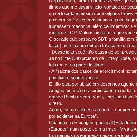
Depois disso, foram inúmeras vezes que a
filmes que me davam nojo, vontade de pega
ou na locadora, assim como alguns filmes f
passam na TV, estereotipando o povo negr
fumassem maconha, além de incentivar a vio
mulheres. Oh! Malcon ainda bem que você n
O seriado que passa no SBT, a família tem 
loiros) um olha pro outro e fala como o irmã
- Desse jeito você não passa de ser presid
Já no filme O exorcismo de Emely Rose, o 
fala em certa parte do filme.
- A maioria dos casos de exorcismo é no ter
primitiva e supersticiosa!
E não para por ai, até em desenhos agente
Amigos, os maiores heróis da terra (todos 
grande Rainha Negra Vudu, com todo tipo de
direito.
Agora, um dos filmes campeões em preconce
por acidente na Europa”.
Quando o personagem principal (Estadunid
(Europeu) num poste com a frase: “Viva a A
Em seguida os europeus passam e jogam co