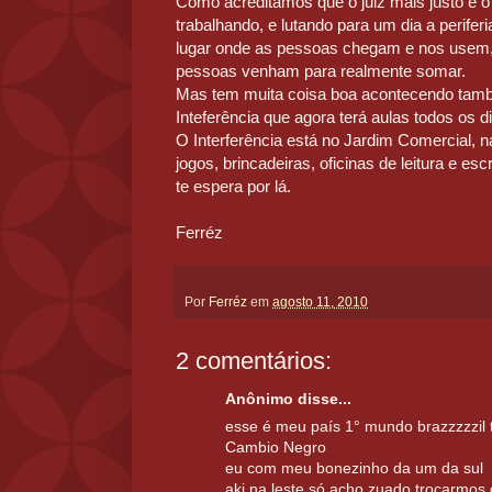
Como acreditamos que o juiz mais justo é 
trabalhando, e lutando para um dia a perife
lugar onde as pessoas chegam e nos usem
pessoas venham para realmente somar.
Mas tem muita coisa boa acontecendo tamb
Inteferência que agora terá aulas todos os d
O Interferência está no Jardim Comercial, n
jogos, brincadeiras, oficinas de leitura e escr
te espera por lá.
Ferréz
Por
Ferréz
em
agosto 11, 2010
2 comentários:
Anônimo disse...
esse é meu país 1° mundo brazzzzzil t
Cambio Negro
eu com meu bonezinho da um da sul
aki na leste só acho zuado trocarmos