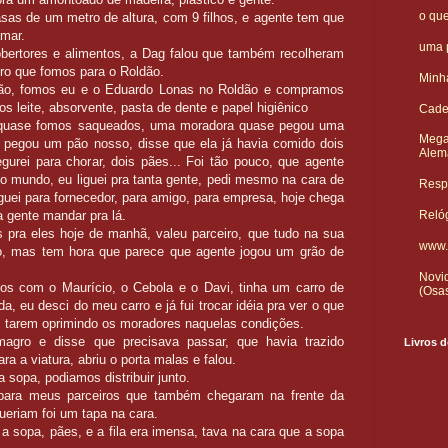
o qu
as de um metro de altura, com 9 filhos, e agente tem que
amar.
uma p
ertores e alimentos, a Dag falou que também recolheram
iro que fomos para o Roldão.
Minha
ão, fomos eu e o Eduardo Lonas no Roldão e compramos
 leite, absorvente, pasta de dente e papel higiênico
Cade
quase fomos saqueados, uma moradora quase pegou uma
Mega
a pegou um pão nosso, disse que ela já havia comido dois
Alem
urei para chorar, dois pães... Foi tão pouco, que agente
odo mundo, eu liguei pra tanta gente, pedi mesmo na cara de
Respo
iguei para fornecedor, para amigo, para empresa, hoje chega
Reló
a gente mandar pra lá.
pra eles hoje de manhã, valeu parceiro, que tudo na sua
www.
ato, mas tem hora que parece que agente jogou um grão de
Novid
os com o Maurício, o Cebola e o Davi, tinha um carro de
(Osa
da, eu desci do meu carro e já fui trocar idéia pra ver o que
es tarem oprimindo os moradores naquelas condições.
magro e disse que precisava passar, que havia trazido
Livros d
a a viatura, abriu o porta malas e falou.
 sopa, podiamos distribuir junto.
 para meus parceiros que também chegaram na frente da
queriam foi um tapa na cara.
 a sopa, pães, e a fila era imensa, tava na cara que a sopa