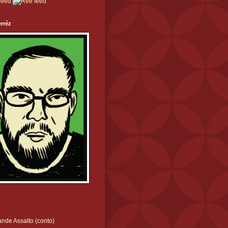
rréz
nde Assalto (conto)