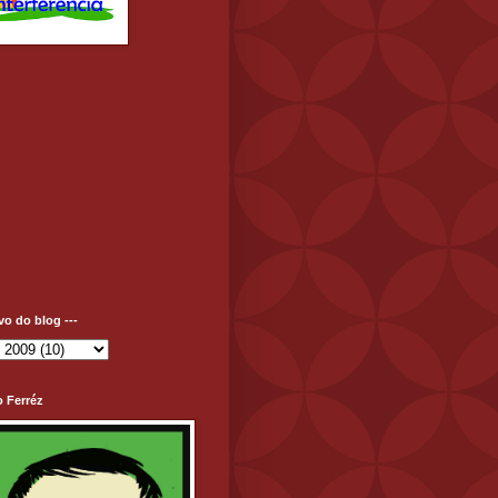
ivo do blog ---
o Ferréz