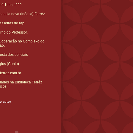
e é 1dasul???
oesia nova (inédita) Ferréz
s letras de rap.
rno do Professor.
 operação no Complexo do
ão.
sta dos policiais
gios (Conto)
ferrez.com.br
ades na Biblioteca Ferréz
sco)
o autor