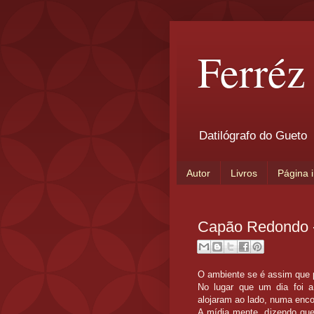
Ferréz
Datilógrafo do Gueto
Autor
Livros
Página i
Capão Redondo -
O ambiente se é assim que 
No lugar que um dia foi a
alojaram ao lado, numa enco
A mídia mente, dizendo que