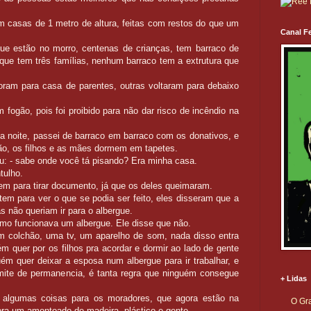
casas de 1 metro de altura, feitas com restos do que um
Canal Fe
ue estão no morro, centenas de crianças, tem barraco de
que tem três famílias, nenhum barraco tem a extrutura que
oram para casa de parentes, outras voltaram para debaixo
 fogão, pois foi proibido para não dar risco de incêndio na
 noite, passei de barraco em barraco com os donativos, e
o, os filhos e as mães dormem em tapetes.
u: - sabe onde você tá pisando? Era minha casa.
tulho.
m para tirar documento, já que os deles queimaram.
m para ver o que se podia ser feito, eles disseram que a
as não queriam ir para o albergue.
omo funcionava um albergue. Ele disse que não.
um colchão, uma tv, um aparelho de som, nada disso entra
ém quer por os filhos pra acordar e dormir ao lado de gente
m quer deixar a esposa num albergue para ir trabalhar, e
mite de permanencia, é tanta regra que ninguém consegue
+ Lidas
r algumas coisas para os moradores, que agora estão na
O Gra
ora um amontoado de madeira, plástico e gente.