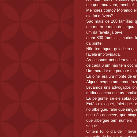
em que moravam, mentira!
Melhores como? Morando em 
dia foi móveis?
São mais de 100 famílias q
um metro e meio de largura 
um da favela já teve.
eram 800 famílias, muitas f
da ponte.
Não tem água, geladeira nem
favela improvisada.
As pessoas acendem velas a
de cada 3 um não tem cochã
Um morador me parou e falo
Eu olhei era um monte de en
Alguns perguntam como faze
Levamos uns advogados onte
mídia noticiou que as famíli
Eu perguntei se ele sabia c
Então expliquei, falei que 
no albergue, falei que ningu
que não conhece, que ningué
que albergue tem número li
seguir.
Ontem foi o dia de ir leva
encosta da favela, que é ag