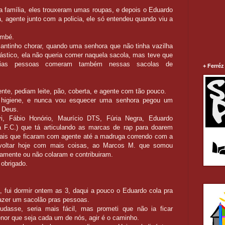
 família, eles trouxeram umas roupas, e depois o Eduardo
, agente junto com a policia, ele só entendeu quando viu a
gambé.
cantinho chorar, quando uma senhora que não tinha vazilha
ástico, ela não queria comer naquela sacola, mas teve que
árias pessoas comeram também nessas sacolas de
+ Ferréz
e, pediam leite, pão, coberta, e agente com tão pouco.
e higiene, e nunca vou esquecer uma senhora pegou um
a Deus.
i, Fábio Honório, Maurício DTS, Fúria Negra, Eduardo
a F.C.) que tá articulando as marcas de rap para doarem
iais que ficaram com agente até a madruga correndo com a
 voltar hoje com mais coisas, ao Marcos M. que somou
mente ou não colaram e contribuiram.
 obrigado.
 fui dormir ontem as 3, daqui a pouco o Eduardo cola pra
fazer um sacolão pras pessoas.
udasse, seria mais fácil, mas prometi que não ia ficar
enor que seja cada um de nós, agir é o caminho.