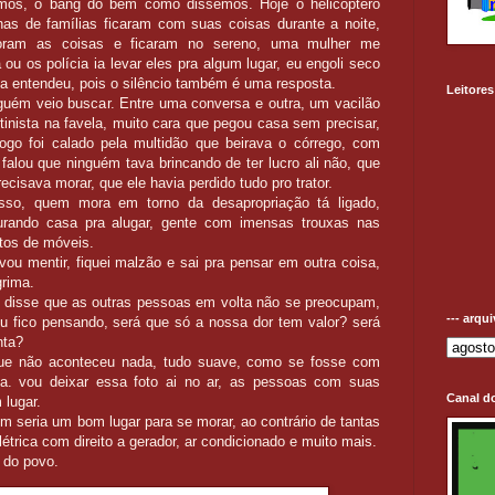
mos, o bang do bem como dissemos. Hoje o helicóptero
as de famílias ficaram com suas coisas durante a noite,
toram as coisas e ficaram no sereno, uma mulher me
ou os polícia ia levar eles pra algum lugar, eu engoli seco
la entendeu, pois o silêncio também é uma resposta.
Leitores
nguém veio buscar. Entre uma conversa e outra, um vacilão
rtinista na favela, muito cara que pegou casa sem precisar,
logo foi calado pela multidão que beirava o córrego, com
 falou que ninguém tava brincando de ter lucro ali não, que
ecisava morar, que ele havia perdido tudo pro trator.
 isso, quem mora em torno da desapropriação tá ligado,
rando casa pra alugar, gente com imensas trouxas nas
stos de móveis.
u mentir, fiquei malzão e sai pra pensar em outra coisa,
grima.
, disse que as outras pessoas em volta não se preocupam,
--- arqu
eu fico pensando, será que só a nossa dor tem valor? será
nta?
ue não aconteceu nada, tudo suave, como se fosse com
da. vou deixar essa foto ai no ar, as pessoas com suas
Canal d
 lugar.
em seria um bom lugar para se morar, ao contrário de tantas
létrica com direito a gerador, ar condicionado e muito mais.
o do povo.