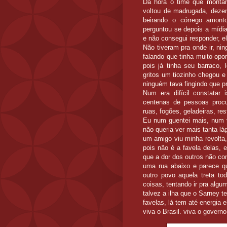
Dá hora o time que monta
voltou de madrugada, dezen
beirando o córrego amon
perguntou se depois a mídia 
e não consegui responder, e
Não tiveram pra onde ir, ni
falando que tinha muito opo
pois já tinha seu barraco, 
gritos um tiozinho chegou e
ninguém tava fingindo que pr
Num era difícil constatar
centenas de pessoas procu
ruas, fogões, geladeiras, re
Eu num guentei mais, num vo
não queria ver mais tanta lá
um amigo viu minha revolta
pois não é a favela delas, 
que a dor dos outros não co
uma rua abaixo e parece q
outro povo aquela treta to
coisas, tentando ir pra algum
talvez a ilha que o Sarney t
favelas, lá tem até energia e
viva o Brasil. viva o govern