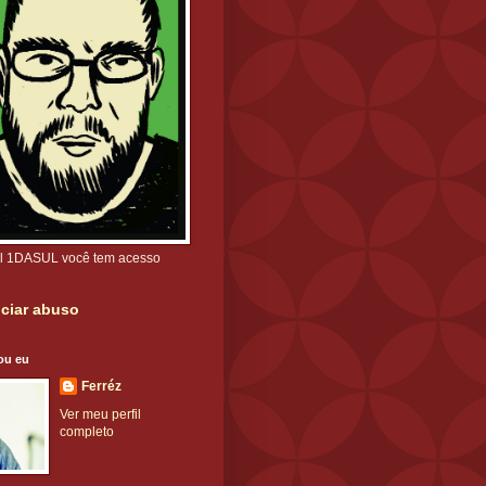
l 1DASUL você tem acesso
ciar abuso
ou eu
Ferréz
Ver meu perfil
completo