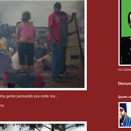
no cana
Denun
nha gente pensando pra onde iria...
Quem s
rra