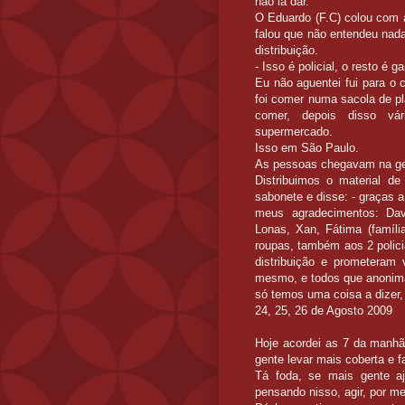
não ia dar.
O Eduardo (F.C) colou com a
falou que não entendeu nada
distribuição.
- Isso é policial, o resto é 
Eu não aguentei fui para o 
foi comer numa sacola de pl
comer, depois disso v
supermercado.
Isso em São Paulo.
As pessoas chegavam na gent
Distribuimos o material d
sabonete e disse: - graças 
meus agradecimentos: Dav
Lonas, Xan, Fátima (famíli
roupas, também aos 2 polic
distribuição e prometeram
mesmo, e todos que anonima
só temos uma coisa a dizer,
24, 25, 26 de Agosto 2009
Hoje acordei as 7 da manhã,
gente levar mais coberta e 
Tá foda, se mais gente aj
pensando nisso, agir, por m