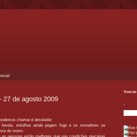
nicial
Total de
 27 de agosto 2009
-
podemos chamar é desolador.
 favela, entulhos ainda pegam fogo e os moradores se
sta do morro.
 as pessoas estão melhores que nas condições precárias