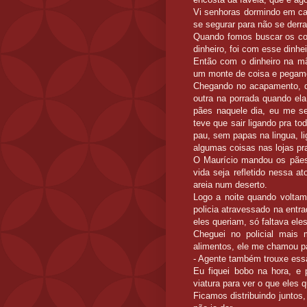
Vi senhoras dormindo em cas
se segurar para não se derr
Quando fomos buscar os cob
dinheiro, foi com esse dinhe
Então com o dinheiro na m
um monte de coisa e pegamos
Chegando no acapamento, 
outra na porrada quando el
pães naquele dia, eu me seg
teve que sair ligando pra t
pau, sem papas na lingua, l
algumas coisas nas lojas pr
O Maurício mandou os pães 
vida seja refletido nessa 
areia num deserto.
Logo a noite quando voltam
policia atravessado na entra
eles queriam, só faltava el
Cheguei no policial mais 
alimentos, ele me chamou par
- Agente também trouxe essa
Eu fiquei bobo na hora, e
viatura para ver o que eles 
Ficamos distribuindo juntos,