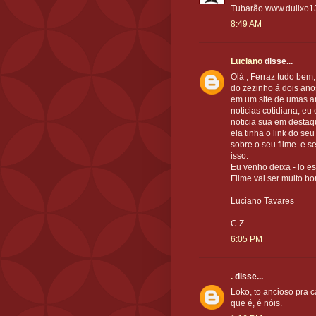
Tubarão www.dulixo1
8:49 AM
Luciano
disse...
Olá , Ferraz tudo bem
do zezinho á dois ano
em um site de umas am
noticias cotidiana, eu 
noticia sua em desta
ela tinha o link do se
sobre o seu filme. e 
isso.
Eu venho deixa - lo e
Filme vai ser muito b
Luciano Tavares
C.Z
6:05 PM
.
disse...
Loko, to ancioso pra 
que é, é nóis.