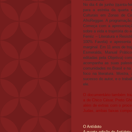
No dia 4 de junho (quinta-fe
para a estréia da quarta 
Culturais em Zonas de Conf
AfroReggae. A programação, g
Começa com a apresentação
sobre a vida e trajetória do 
Ferréz – Literatura e Resis
100% Favela) e apresenta a
marginal. Em 11 anos de tra
Esmeralda, Manual Prátic
editadas pela Objetiva) co
acompanha as suas palestr
comunidades no Brasil e na 
foco na literatura. Mostra
sucesso do autor, e o traba
ele.
O documentário também traz
a de Chico César, Preto Ghó
além de extras com o proces
Judas, ambas faixas compost
O Antídoto
A quarta edição de Antídoto