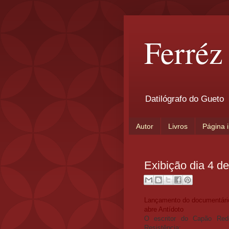
Ferréz
Datilógrafo do Gueto
Autor
Livros
Página i
Exibição dia 4 d
Lançamento do documentári
abre Antídoto
O escritor do Capão Redo
Resistência;