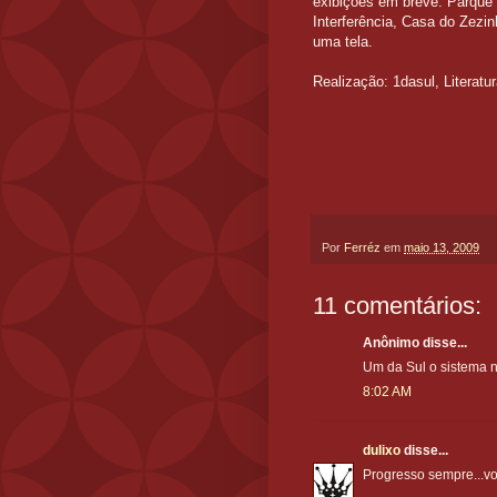
exibições em breve: Parque 
Interferência, Casa do Zezin
uma tela.
Realização: 1dasul, Literatu
Por
Ferréz
em
maio 13, 2009
11 comentários:
Anônimo disse...
Um da Sul o sistema 
8:02 AM
dulixo
disse...
Progresso sempre...vou