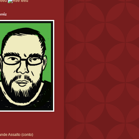
rréz
nde Assalto (conto)