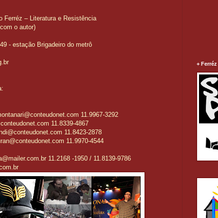
Ferréz – Literatura e Resistência
 com o autor)
 149 - estação Brigadeiro do metrô
g.br
+ Ferréz
a:
montanari@conteudonet.com
11.9967-3292
@conteudonet.com
11.8339-4867
landi@conteudonet.com
11.8423-2878
duran@conteudonet.com
11.9970-4544
ea@mailer.com.br
11.2168 -1950 / 11.8139-9786
com.br