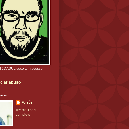
l 1DASUL você tem acesso
ciar abuso
ou eu
Ferréz
Ver meu perfil
completo