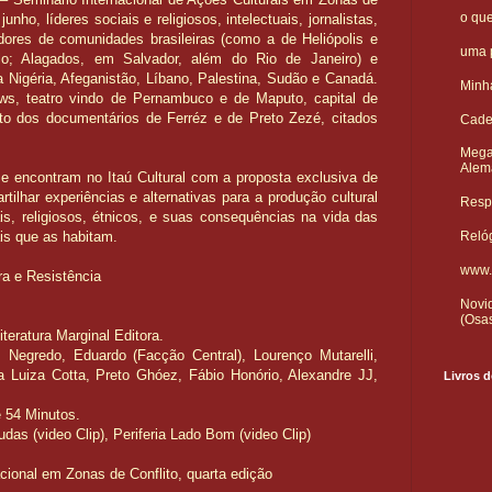
o qu
junho, líderes sociais e religiosos, intelectuais, jornalistas,
adores de comunidades brasileiras (como a de Heliópolis e
uma p
lo; Alagados, em Salvador, além do Rio de Janeiro) e
a Nigéria, Afeganistão, Líbano, Palestina, Sudão e Canadá.
Minha
ws, teatro vindo de Pernambuco e de Maputo, capital de
o dos documentários de Ferréz e de Preto Zezé, citados
Cade
Mega
Alem
e encontram no Itaú Cultural com a proposta exclusiva de
tilhar experiências e alternativas para a produção cultural
Respo
is, religiosos, étnicos, e suas consequências na vida das
Reló
is que as habitam.
www.
ra e Resistência
Novid
(Osa
teratura Marginal Editora.
, Negredo, Eduardo (Facção Central), Lourenço Mutarelli,
 Luiza Cotta, Preto Ghóez, Fábio Honório, Alexandre JJ,
Livros d
 54 Minutos.
udas (video Clip), Periferia Lado Bom (video Clip)
cional em Zonas de Conflito, quarta edição