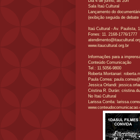
Dia 4 de junho, às 20h
Sala Itaú Cultural
Lançamento do documentário 
(exibição seguida de debate
Itaú Cultural - Av. Paulista,
Fones: 11. 2168-1776/1777
atendimento@itaucultural.or
www.itaucultural.org.br
Informações para a imprens
Conteúdo Comunicação
Tel.: 11.5056-9800
Roberta Montanari:
roberta.
Paula Correa:
paula.correa
Jessica Orlandi:
jessica.or
Cristina R. Durán:
cristina.
No Itaú Cultural
Larissa Corrêa:
larissa.corr
www.conteudocomunicacao.