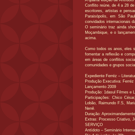
Conflito reúne, de 4 a 28 de 
escritores, artistas e pens
Paraisópolis, em São Pau
convidados internacionais d
O seminário traz ainda sho
Moçambique, e o lançament
acima.
Como todos os anos, eles s
fomentar a reflexão e compar
em áreas de conflitos socia
comunidades e grupos socia
Expediente Ferréz – Literatu
Produção Executiva: Ferréz
Lançamento 2009
Produção: 1dasul Filmes e Li
Participações: Chico César
Lobão, Raimundo F.S, Maria
Nenê.
Duração: Aproximandamente
Extras: Processo Criativo, J
SERVIÇO
Antídoto – Seminário Interna