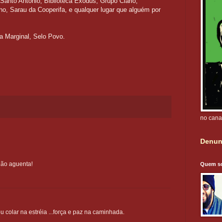
Santo Antônio, Biblioteca Êxodus, Grupo Clariô,
ho, Sarau da Cooperifa, e qualquer lugar que alguém por
ra Marginal, Selo Povo.
no cana
Denun
não aguenta!
Quem s
 colar na estréia ...força e paz na caminhada.