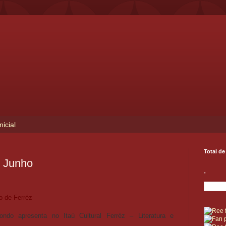
nicial
Total de
e Junho
-
o de Ferréz
ndo apresenta no Itaú Cultural Ferréz – Literatura e