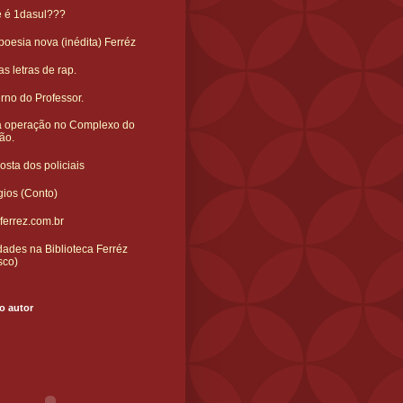
e é 1dasul???
oesia nova (inédita) Ferréz
s letras de rap.
rno do Professor.
 operação no Complexo do
ão.
sta dos policiais
gios (Conto)
ferrez.com.br
ades na Biblioteca Ferréz
sco)
o autor