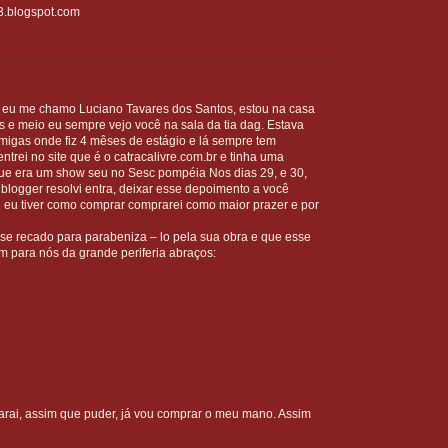
3.blogspot.com
, eu me chamo Luciano Tavares dos Santos, estou na casa
s e meio eu sempre vejo você na sala da tia dag. Estava
igas onde fiz 4 mêses de estágio e lá sempre tem
entrei no site que é o catracalivre.com.br e tinha uma
que era um show seu no Sesc pompéia Nos dias 29, e 30,
u blogger resolvi entra, deixar esse depoimento a você
se eu tiver como comprar comprarei como maior prazer e por
sse recado para parabeniza – lo pela sua obra e que esse
om para nós da grande periferia abraços:
carai, assim que puder, já vou comprar o meu mano. Assim