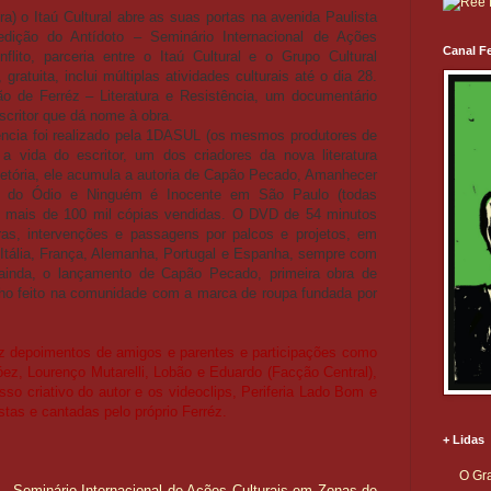
ira) o Itaú Cultural abre as suas portas na avenida Paulista
edição do Antídoto – Seminário Internacional de Ações
Canal Fe
lito, parceria entre o Itaú Cultural e o Grupo Cultural
ratuita, inclui múltiplas atividades culturais até o dia 28.
 de Ferréz – Literatura e Resistência, um documentário
escritor que dá nome à obra.
tência foi realizado pela 1DASUL (os mesmos produtores de
 vida do escritor, um dos criadores da nova literatura
jetória, ele acumula a autoria de Capão Pecado, Amanhecer
o do Ódio e Ninguém é Inocente em São Paulo (todas
m mais de 100 mil cópias vendidas. O DVD de 54 minutos
as, intervenções e passagens por palcos e projetos, em
Itália, França, Alemanha, Portugal e Espanha, sempre com
, ainda, o lançamento de Capão Pecado, primeira obra de
lho feito na comunidade com a marca de roupa fundada por
 depoimentos de amigos e parentes e participações como
ez, Lourenço Mutarelli, Lobão e Eduardo (Facção Central),
so criativo do autor e os videoclips, Periferia Lado Bom e
as e cantadas pelo próprio Ferréz.
+ Lidas
O Gra
 – Seminário Internacional de Ações Culturais em Zonas de