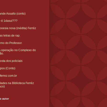
nde Assalto (conto)
e é 1dasul???
oesia nova (inédita) Ferréz
s letras de rap.
rno do Professor.
 operação no Complexo do
ão.
sta dos policiais
gios (Conto)
ferrez.com.br
ades na Biblioteca Ferréz
sco)
o autor