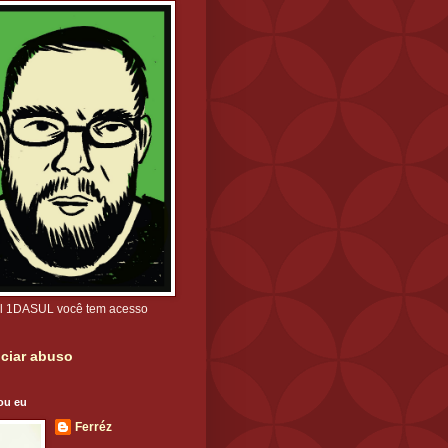
l 1DASUL você tem acesso
ciar abuso
ou eu
Ferréz