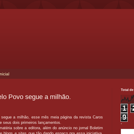
nicial
Total de
lo Povo segue a milhão.
1
9
 segue a milhão, esse mês meia página da revista Caros
e seus dois primeiros lançamentos.
-
téria sobre a editora, além do anúncio no jornal Boletim
de blogs e sites que tão dando espaço pra essa iniciativa.