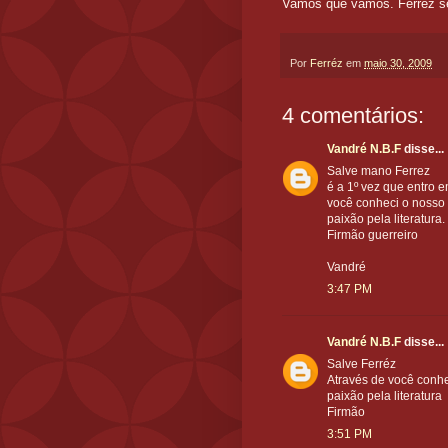
Vamos que vamos. Ferréz s
Por
Ferréz
em
maio 30, 2009
4 comentários:
Vandré N.B.F
disse...
Salve mano Ferrez
é a 1º vez que entro 
você conheci o nosso
paixão pela literatura.
Firmão guerreiro
Vandré
3:47 PM
Vandré N.B.F
disse...
Salve Ferréz
Através de você conh
paixão pela literatura
Firmão
3:51 PM