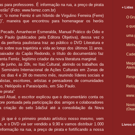
as para professores. É informação na rua, a preço de pirata
+ Lidas
estão” (Foto: www.ferrez.com.br)
: “o nome Ferréz é um híbrido de Virgulino Ferreira (Ferre)
O Gra
”, maneira que encontrou para homenagear os heróis
o qu
 Pecado, Amanhecer Esmeralda, Manual Prático do Ódio e
uma p
 Paulo (publicados pela Editora Objetiva), dessa vez o
 da periferia paulistana traz ao público o DVD Literatura e
Minha
o sobre sua trajetória e vida ao longo dos últimos 11 anos.
aixador do Capão Redondo, o título do documentário faz
Cade
enta Ferréz, legítimo criador da nova literatura marginal.
Mega
de junho, às 20h, no Itaú Cultural, abrindo os trabalhos da
Alem
– Seminário Internacional de Ações Culturais em Zonas de
e os dias 4 e 28 do mesmo mês, reunindo líderes sociais e
Respo
rnalistas, escritores, artistas e pensadores de comunidades
o, Heliópolis e Paraisópolis, em São Paulo.
Reló
e pirata”
www.
l Atual, o escritor explicou que o documentário conta os
pre pontuada pela participação dos amigos e colaboradores
Novid
a criação do selo 1daSul até a consolidação da Nova
(Osa
, já que é o primeiro produto artístico nosso mesmo, vem
s, e o DVD vai ser vendido a 9,90 e vamos distribuir 1.000
Livros d
informação na rua, a preço de pirata e fortificando a nossa