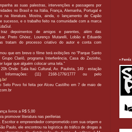
anha as suas palestras, intervenções e passagens por
idades no Brasil e na Itália, França, Alemanha, Portugal e
 na literatura. Mostra, ainda, o lançamento de Capão
de sucesso, e o trabalho feito na comunidade com a marca
1daSul.
traz depoimentos de amigos e parentes, além das
sar, Preto Ghóez, Lourenço Mutarelli, Lobão e Eduardo
ras tratam do processo criativo do autor e conta com
rmou que em breve o filme terá exibições no “Parque Santo
, Grupo Clariô, programa Interferência, Casa do Zezinho,
+ Ferréz
er lugar que alguém colocar uma tela.”
20h Onde: Sala Itaú Cultural, Av. Paulista, 149 - estação
. Informações: (11) 2168-1776/1777 ou pelo
g.br/
o Selo Povo foi feita por Alceu Castilho em 7 de maio de
.com.br
lança livros a R$ 5,00
ra promover literatura nas periferias
. Escritor e empreendedor comprometido com sua origem e
São Paulo, ele encontrou na logística do tráfico de drogas a