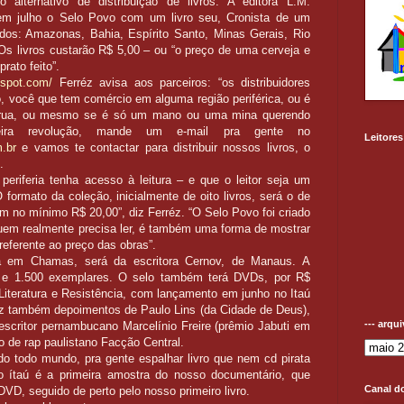
 alternativo de distribuição de livros. A editora L.M.
a em julho o Selo Povo com um livro seu, Cronista de um
os: Amazonas, Bahia, Espírito Santo, Minas Gerais, Rio
s livros custarão R$ 5,00 – ou “o preço de uma cerveja e
rato feito”.
gspot.com/
Ferréz avisa aos parceiros: “os distribuidores
o, você que tem comércio em alguma região periférica, ou é
e rua, ou mesmo se é só um mano ou uma mina querendo
eira revolução, mande um e-mail pra gente no
Leitores
m.br
e vamos te contactar para distribuir nossos livros, o
.
 periferia tenha acesso à leitura – e que o leitor seja um
O formato da coleção, inicialmente de oito livros, será o de
tam no mínimo R$ 20,00”, diz Ferréz. “O Selo Povo foi criado
 quem realmente precisa ler, é também uma forma de mostrar
referente ao preço das obras”.
a em Chamas, será da escritora Cernov, de Manaus. A
00 e 1.500 exemplares. O selo também terá DVDs, por R$
 Literatura e Resistência, com lançamento em junho no Itaú
raz também depoimentos de Paulo Lins (da Cidade de Deus),
--- arqu
scritor pernambucano Marcelínio Freire (prêmio Jabuti em
o de rap paulistano Facção Central.
ndo todo mundo, pra gente espalhar livro que nem cd pirata
o ítaú é a primeira amostra do nosso documentário, que
Canal d
D, seguido de perto pelo nosso primeiro livro.