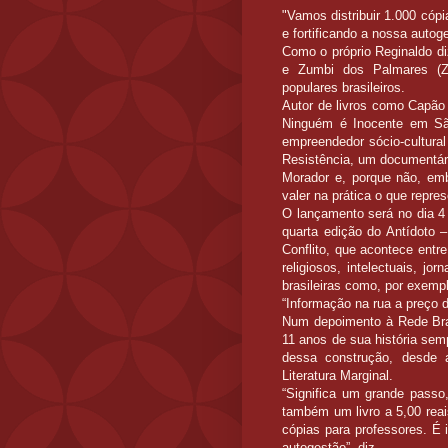
"Vamos distribuir 1.000 cópi
e fortificando a nossa autog
Como o próprio Reginaldo diz
e Zumbi dos Palmares (Z)
populares brasileiros.
Autor de livros como Capão
Ninguém é Inocente em São
empreendedor sócio-cultural
Resistência, um documentári
Morador e, porque não, emb
valer na prática o que repres
O lançamento será no dia 4 
quarta edição do Antídoto 
Conflito, que acontece entr
religiosos, intelectuais, jo
brasileiras como, por exempl
“Informação na rua a preço d
Num depoimento à Rede Brasi
11 anos de sua história sem
dessa construção, desde 
Literatura Marginal.
“Significa um grande passo
também um livro a 5,00 reai
cópias para professores. É 
autogestão”, diz.