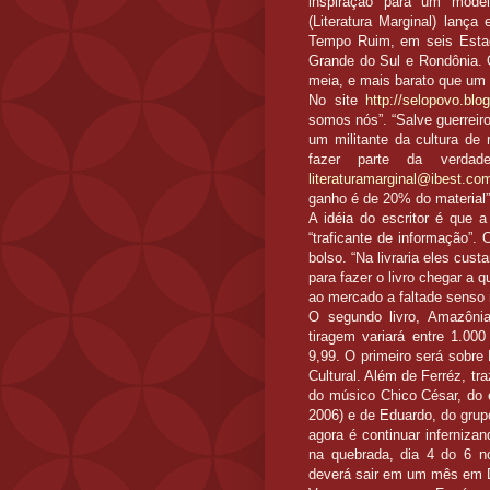
inspiração para um modelo
(Literatura Marginal) lanç
Tempo Ruim, em seis Estad
Grande do Sul e Rondônia. O
meia, e mais barato que um p
No site
http://selopovo.blo
somos nós”. “Salve guerreir
um militante da cultura d
fazer parte da verdad
literaturamarginal@ibest.co
ganho é de 20% do material”
A idéia do escritor é que a
“traficante de informação”. 
bolso. “Na livraria eles cus
para fazer o livro chegar a
ao mercado a faltade senso 
O segundo livro, Amazôni
tiragem variará entre 1.0
9,99. O primeiro será sobre
Cultural. Além de Ferréz, t
do músico Chico César, do e
2006) e de Eduardo, do grup
agora é continuar inferniza
na quebrada, dia 4 do 6 n
deverá sair em um mês em DV