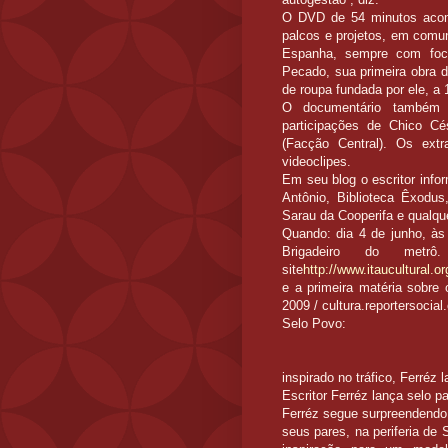
O DVD de 54 minutos acomp
palcos e projetos, em comun
Espanha, sempre com foco
Pecado, sua primeira obra 
de roupa fundada por ele, a 
O documentário também 
participações de Chico Cé
(Facção Central). Os ext
videoclipes.
Em seu blog o escritor info
Antônio, Biblioteca Êxodus
Sarau da Cooperifa e qualqu
Quando: dia 4 de junho, às 
Brigadeiro do metrô
site
http://www.itaucultural.or
e a primeira matéria sobre 
2009 / cultura.reportersocial
Selo Povo:
inspirado no tráfico, Ferréz 
Escritor Ferréz lança selo pa
Ferréz segue surpreendendo
seus pares, na periferia de 