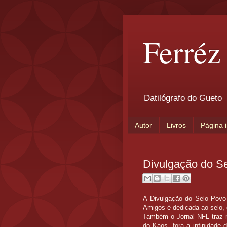
Ferréz
Datilógrafo do Gueto
Autor
Livros
Página i
Divulgação do Se
A Divulgação do Selo Povo
Amigos é dedicada ao selo, 
Também o Jornal NFL traz ma
do Kaos, fora a infinidade 