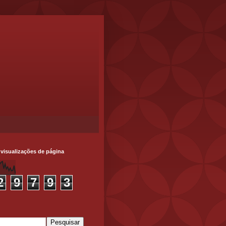
 visualizações de página
2
9
7
9
3