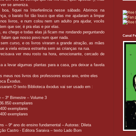
 ver se ameniza.
boa, fiquei na Interferência nesse sábado. Abrimos na
ça, o barato foi tão louco que elas me ajudaram a limpar
nos livros, e num colou nem um adulto pra ajudar, vocês
em que ser, é pra elas e por elas.
 eu chego e todas elas já ficam me rondando perguntando
Canal Fe
os falam que nosso povo num quer nada.
sem curso, e os livros viraram a grande atração, as mães
que a viela estava estranha sem as crianças na rua.
recisava ver meu rosto na hora, emocionante, cercado de
a levar algumas plantas para a casa, pra deixar a favela
os meus nos livros dos professores esse ano, entre eles
teca Êxodus.
saram:O texto Biblioteca êxodus vai ser usado em :
e – 3º Bimestre – Volume 3
 36.850 exemplares
.400 exemplares
.400 exemplares
ns – 9º ano do ensino fundamental – Autoras: Dileta
ão Castro - Editora Saraiva – texto Lado Bom