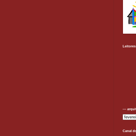
Leitores
--- arqu
Canal d