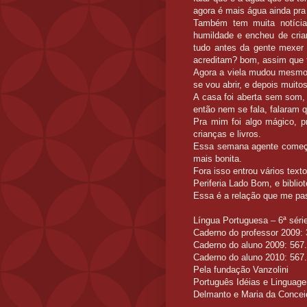
agora é mais água ainda pra
Também tem muita notícia 
humildade e encheu de crian
tudo antes da gente mexer 
acreditam? bom, assim que t
Agora a viela mudou mesmo,
se vou abrir, e depois muit
A casa foi aberta sem som, 
então nem se fala, falaram 
Pra mim foi algo mágico, p
crianças e livros.
Essa semana agente começa 
mais bonita.
Fora isso entrou vários text
Periferia Lado Bom, e biblio
Essa é a relação que me pas
Língua Portuguesa – 6ª séri
Caderno do professor 2009:
Caderno do aluno 2009: 567
Caderno do aluno 2010: 567
Pela fundação Vanzolini
Português Idéias e Linguage
Delmanto e Maria da Conceiç