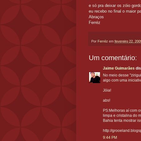
e só pra deixar os zóio go
eu recebo no final o maior
Abraços
Ferréz
Por
Ferréz
em
fevereiro 22, 200
Um comentário:
Jaime Guimarães
dis
No meio desse "zirigui
algo com uma iniciati
Jóia!
abs!
PS:Melhoras aí com o
limpa e cristalina do
Bahia tenta mostrar is
http://grooeland.blog
9:44 PM