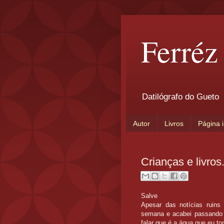
Ferréz
Datilógrafo do Gueto
Autor
Livros
Página i
Crianças e livros
Salve
Apesar das notícias ruins
semana e acabei passando 
falar que é a água que eu t