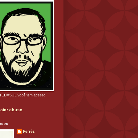
l 1DASUL você tem acesso
ciar abuso
ou eu
Ferréz