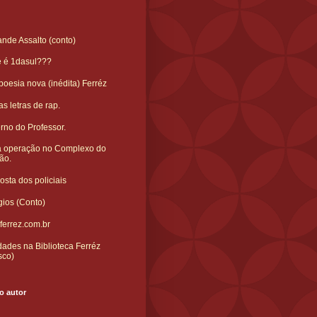
nde Assalto (conto)
e é 1dasul???
oesia nova (inédita) Ferréz
s letras de rap.
rno do Professor.
 operação no Complexo do
ão.
sta dos policiais
gios (Conto)
ferrez.com.br
ades na Biblioteca Ferréz
sco)
o autor