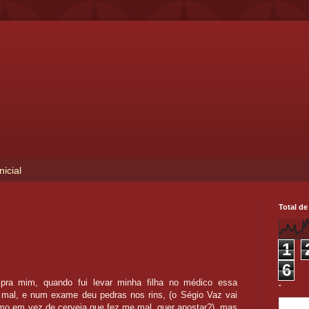
nicial
Total de
.
1
6
 pra mim, quando fui levar minha filha no médico essa
-
mal, e num exame deu pedras nos rins, (o Ségio Vaz vai
omo em vez de cerveja que fez me mal, quer apostar?), mas