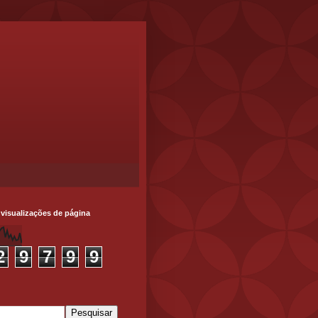
 visualizações de página
2
9
7
9
9