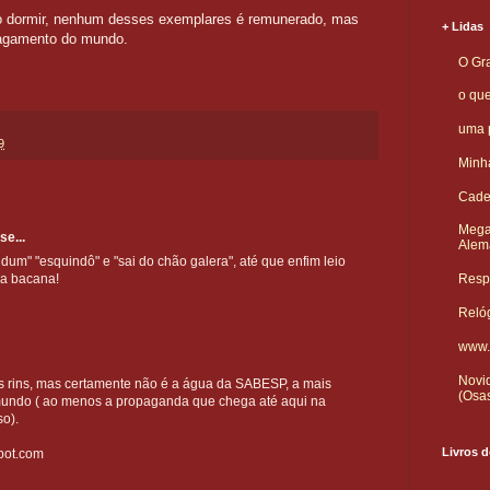
rdo dormir, nenhum desses exemplares é remunerado, mas
+ Lidas
 pagamento do mundo.
O Gra
o qu
uma p
9
Minha
Cade
Mega
se...
Alem
dum" "esquindô" e "sai do chão galera", até que enfim leio
va bacana!
Respo
Reló
www.
Novid
s rins, mas certamente não é a água da SABESP, a mais
(Osa
 mundo ( ao menos a propaganda que chega até aqui na
so).
Livros d
spot.com