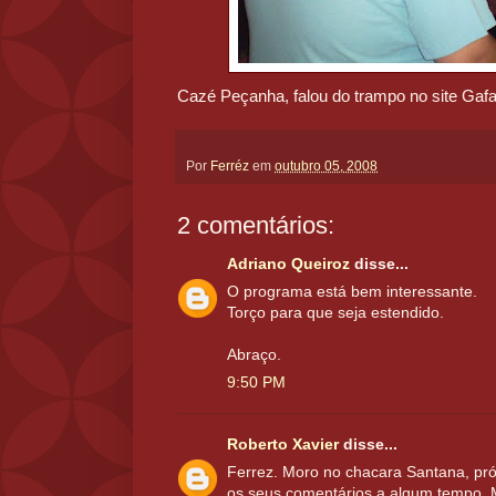
Cazé Peçanha, falou do trampo no site Gaf
Por
Ferréz
em
outubro 05, 2008
2 comentários:
Adriano Queiroz
disse...
O programa está bem interessante.
Torço para que seja estendido.
Abraço.
9:50 PM
Roberto Xavier
disse...
Ferrez. Moro no chacara Santana, p
os seus comentários a algum tempo. M