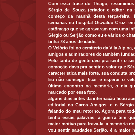
Com essa frase do Thiago, resumimos o
Sérgio de Souza (criador e editor da
começo da manhã desta terça-feira. 
semanas no hospital Oswaldo Cruz, em
estômago que se agravaram com uma infi
Sérgio ou Serjão como eu e vários o ch
tinha 73 anos de idade.
O Velório foi no cemitério da Vila Alpina,
amigos e admiradores do também fundado
Pelo tanto de gente deu pra sentir o s
comoção dava pra sentir o valor que Sé
caracteristica mais forte, sua conduta pro
Eu não consegui ficar e esperar o veló
último encontro na memória, o dia qu
marcado por essa foto.
alguns dias antes da internação ficou ace
editorial da Caros Amigos, e o Sérgio 
falando do meu retorno. Agora para to
tenho essas palavras, a guerra tem qu
maior motivo para trava-la, a memória do
vou sentir saudades Serjão, é a maior 