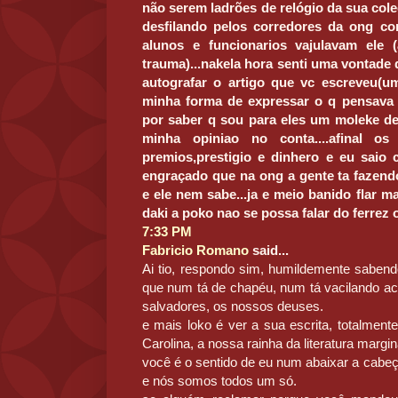
não serem ladrões de relógio da sua coleç
desfilando pelos corredores da ong c
alunos e funcionarios vajulavam ele 
trauma)...nakela hora senti uma vontade 
autografar o artigo que vc escreveu(u
minha forma de expressar o q pensava 
por saber q sou para eles um moleke de
minha opiniao no conta....afinal os
premios,prestigio e dinhero e eu saio 
engraçado que na ong a gente ta fazen
e ele nem sabe...ja e meio banido flar m
daki a poko nao se possa falar do ferrez
7:33 PM
Fabricio Romano
said...
Ai tio, respondo sim, humildemente saben
que num tá de chapéu, num tá vacilando a
salvadores, os nossos deuses.
e mais loko é ver a sua escrita, totalment
Carolina, a nossa rainha da literatura margin
você é o sentido de eu num abaixar a cabeç
e nós somos todos um só.