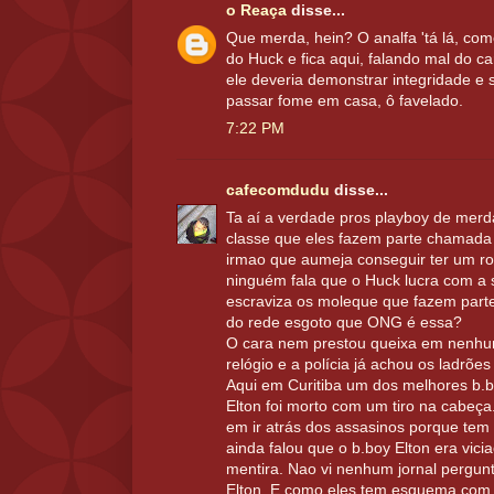
o Reaça
disse...
Que merda, hein? O analfa 'tá lá, co
do Huck e fica aqui, falando mal do c
ele deveria demonstrar integridade e s
passar fome em casa, ô favelado.
7:22 PM
cafecomdudu
disse...
Ta aí a verdade pros playboy de merd
classe que eles fazem parte chamada 
irmao que aumeja conseguir ter um ro
ninguém fala que o Huck lucra com 
escraviza os moleque que fazem part
do rede esgoto que ONG é essa?
O cara nem prestou queixa em nenhu
relógio e a polícia já achou os ladrões
Aqui em Curitiba um dos melhores b.b
Elton foi morto com um tiro na cabeça
em ir atrás dos assasinos porque te
ainda falou que o b.boy Elton era vi
mentira. Nao vi nenhum jornal pergunt
Elton. E como eles tem esquema com 