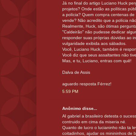
Já no final do artigo Luciano Huck pe
projetos? Onde estão as políticas pú
a polícia? Quem compra centenas de
vende? Não acredito que a polícia não
Realmente, Huck, são ótimas pergun
"Caldeirão" não pudesse dedicar algu
responder suas próprias dúvidas ao in
vulgaridade exibida aos sábados.
Você, Luciano Huck, também é respon
Você diz que seus assaltantes não ti
Mas, e tu, Luciano, entras com quê!
Dalva de Assis
aguardo resposta Férrez!
5:59 PM
Anônimo disse...
AI gabriel a brasileiro detesta o suce
contruido em cima da miseria né.
Quanto de lucro o lucianinho não ta 
coitadinhos, ajudar os minininhos de 