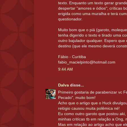
texto. Enquanto um texto gerar grande
despertar "amores e ódios"; críticas bo
erigida como uma muralha e terá cum
questionador.
Muito bom que o piá (garoto, moleque, 
tenha digerido o texto e tirado uma 
outro bajulador qualquer. Espero que 
destino (que ele mesmo deverá constru
Fábio - Curitiba
fabio_macielpinto@hotmail.com
9:44 AM
Dalva
disse...
Primeiro gostaria de parabenizar vc F
Pecado", muito bom!
Acho que o artigo que o Huck divulgou
relógio causou muita polêmica né!
Eu como outro garoto que postou aki, 
minhas critícas tb em relação a Ong, 
Mas em relação ao artigo acho que e