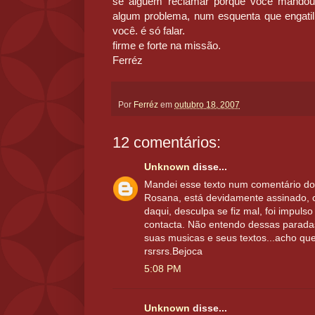
se alguém reclamar porque você mandou
algum problema, num esquenta que engatil
você. é só falar.
firme e forte na missão.
Ferréz
Por
Ferréz
em
outubro 18, 2007
12 comentários:
Unknown
disse...
Mandei esse texto num comentário do 
Rosana, está devidamente assinado, co
daqui, desculpa se fiz mal, foi impul
contacta. Não entendo dessas paradas 
suas musicas e seus textos...acho que
rsrsrs.Bejoca
5:08 PM
Unknown
disse...