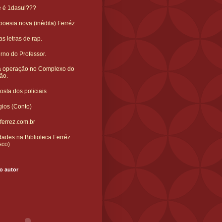
e é 1dasul???
oesia nova (inédita) Ferréz
s letras de rap.
rno do Professor.
 operação no Complexo do
ão.
sta dos policiais
gios (Conto)
ferrez.com.br
ades na Biblioteca Ferréz
sco)
o autor