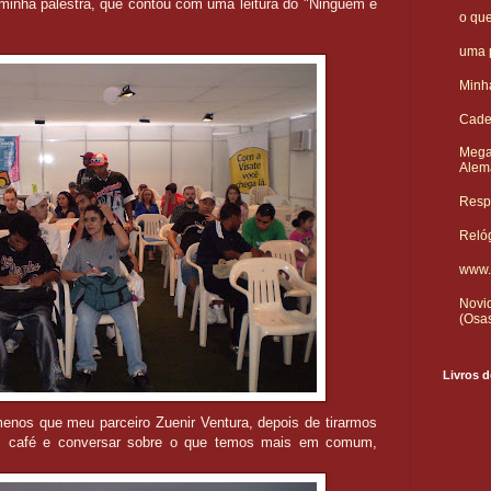
inha palestra, que contou com uma leitura do "Ninguém é
o qu
uma p
Minha
Cade
Mega
Alem
Respo
Reló
www.
Novid
(Osa
Livros d
enos que meu parceiro Zuenir Ventura, depois de tirarmos
m café e conversar sobre o que temos mais em comum,