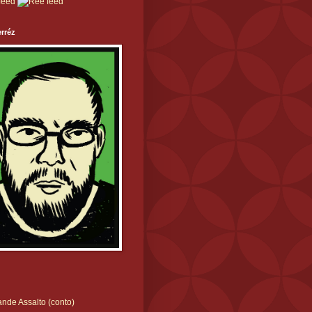
rréz
nde Assalto (conto)