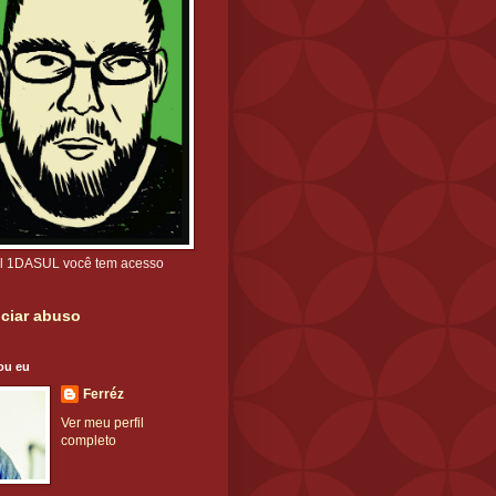
l 1DASUL você tem acesso
ciar abuso
ou eu
Ferréz
Ver meu perfil
completo