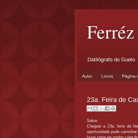
Ferréz
Datilógrafo do Gueto
Autor
Livros
Página i
23a. Feira de Ca
Salve,
Cheguei a 23a. feira de li
oportunidade pude caminhar 
fazer parte da minha coleçã