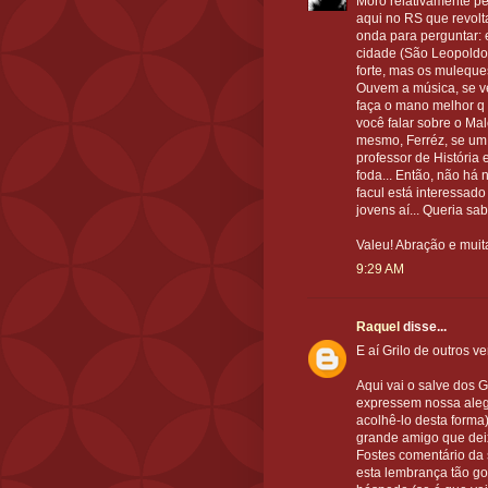
Moro relativamente pe
aqui no RS que revolta
onda para perguntar: 
cidade (São Leopoldo
forte, mas os muleque
Ouvem a música, se v
faça o mano melhor q 
você falar sobre o Ma
mesmo, Ferréz, se um 
professor de História 
foda... Então, não há
facul está interessado
jovens aí... Queria sab
Valeu! Abração e muita
9:29 AM
Raquel
disse...
E aí Grilo de outros ve
Aqui vai o salve dos 
expressem nossa aleg
acolhê-lo desta forma
grande amigo que dei
Fostes comentário da 
esta lembrança tão g