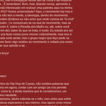
rto, mas a divulgação desse tipo de coisa é tão esparsa
... É lamentável. Bom, mas, falando nessa, aproveito a
está interessado em realizar uma palestra aqui na minha
-RS)? Numa universidade? Aqui, o movimento hip-hop é
s não tem a mente, a ideologia, dentro do movimento.
estem (Embora eu não ache que vestir camisa do "G-Unit"
outro...) e comunicam-se na real do movimento, mas se
lcolm X, sobre a Revolta dos Malês ou, até, sobre você
em dez saber do que se trata, é muito. Eu estudo pra ser
e pra fazer nosso povo crescer culturalmente, mas isso é
 nada certo ainda, mas o grupo negro que faço parte na
 em fazer algo relativo ao movimento e voltado pra esses
er sua opinião e tal...
 força!
rdes!
Grilos do Hip Hop de Caxias, não existem palavras que
ria em agora, contar com um amigo (se nos permite
) como tu, é desta maneira que te consideramos, um
xou saudade...
semana, talvés estenda-se o mês, mas antes que esfrie
ostosa esperamos o seu retorno, mas agora como nosso