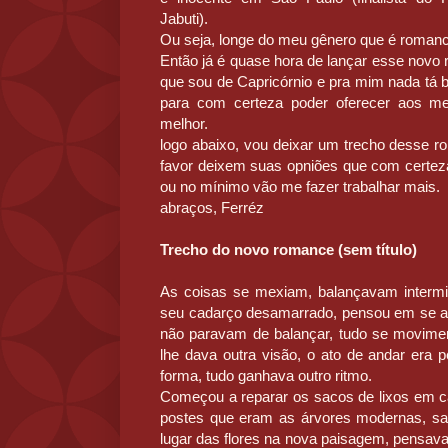
Jabuti).
Ou seja, longe do meu gênero que é romanci
Então já é quase hora de lançar esse nov
que sou de Capricórnio e pra mim nada tá b
para com certeza poder oferecer aos meu
melhor.
logo abaixo, vou deixar um trecho desse r
favor deixem suas opniões que com certeza
ou no mínimo vão me fazer trabalhar mais.
abraços, Ferréz
Trecho do novo romance (sem título)
As coisas se mexiam, balançavam intermi
seu cadarço desamarrado, pensou em se ab
não paravam de balançar, tudo se moviment
lhe dava outra visão, o ato de andar era 
forma, tudo ganhava outro ritmo.
Começou a reparar os sacos de lixos em c
postes que eram as árvores modernas, sa
lugar das flores na nova paisagem, pensava