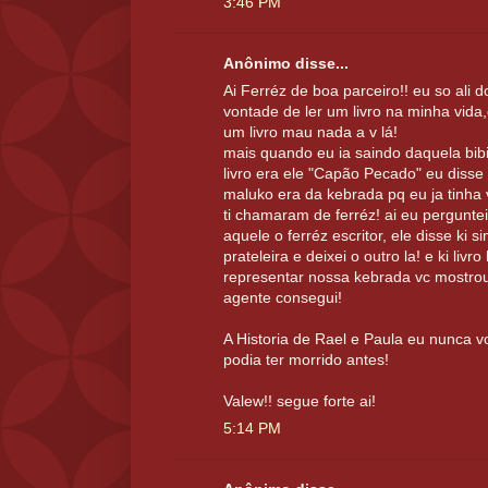
3:46 PM
Anônimo disse...
Ai Ferréz de boa parceiro!! eu so ali d
vontade de ler um livro na minha vida,
um livro mau nada a v lá!
mais quando eu ia saindo daquela bibil
livro era ele "Capão Pecado" eu disse
maluko era da kebrada pq eu ja tinha v
ti chamaram de ferréz! ai eu pergunte
aquele o ferréz escritor, ele disse ki s
prateleira e deixei o outro la! e ki livro
representar nossa kebrada vc mostrou 
agente consegui!
A Historia de Rael e Paula eu nunca v
podia ter morrido antes!
Valew!! segue forte ai!
5:14 PM