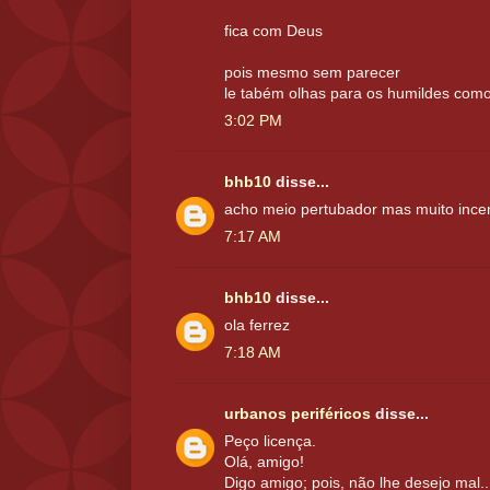
fica com Deus
pois mesmo sem parecer
le tabém olhas para os humildes com
3:02 PM
bhb10
disse...
acho meio pertubador mas muito incen
7:17 AM
bhb10
disse...
ola ferrez
7:18 AM
urbanos periféricos
disse...
Peço licença.
Olá, amigo!
Digo amigo; pois, não lhe desejo mal..