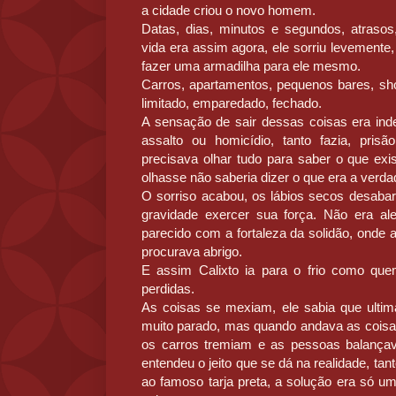
a cidade criou o novo homem.
Datas, dias, minutos e segundos, atrasos
vida era assim agora, ele sorriu levement
fazer uma armadilha para ele mesmo.
Carros, apartamentos, pequenos bares, sho
limitado, emparedado, fechado.
A sensação de sair dessas coisas era inde
assalto ou homicídio, tanto fazia, pri
precisava olhar tudo para saber o que exi
olhasse não saberia dizer o que era a verda
O sorriso acabou, os lábios secos desaba
gravidade exercer sua força. Não era alegr
parecido com a fortaleza da solidão, onde
procurava abrigo.
E assim Calixto ia para o frio como qu
perdidas.
As coisas se mexiam, ele sabia que ulti
muito parado, mas quando andava as coisa
os carros tremiam e as pessoas balança
entendeu o jeito que se dá na realidade, tan
ao famoso tarja preta, a solução era só u