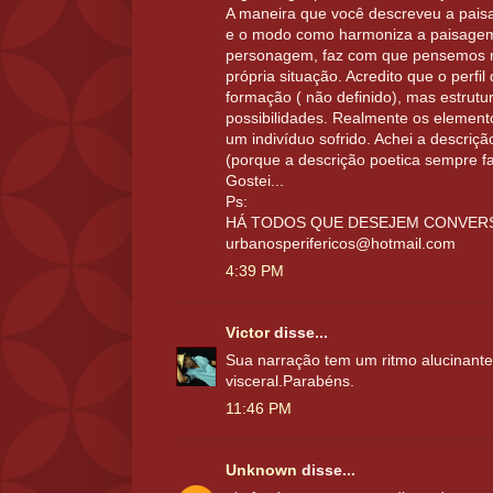
A maneira que você descreveu a pais
e o modo como harmoniza a paisagem
personagem, faz com que pensemos m
própria situação. Acredito que o perf
formação ( não definido), mas estrut
possibilidades. Realmente os elemen
um indivíduo sofrido. Achei a descriçã
(porque a descrição poetica sempre f
Gostei...
Ps:
HÁ TODOS QUE DESEJEM CONVER
urbanosperifericos@hotmail.com
4:39 PM
Victor
disse...
Sua narração tem um ritmo alucinant
visceral.Parabéns.
11:46 PM
Unknown
disse...