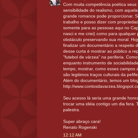
Com muita competência poética seus 
sensibilidade do realismo, com aquel
grande romance pode proporcionar. 
trabalho e posso dizer com propried
somente para as pessoas aqui no Cap
nasci e me criei) como para qualque
obstáculo preservando sua moral. Hoje
finalizar um documentário a respeito d
desse curta é mostrar ao público a r
"futebol de várzea" na periferia. Com
enquanto instrumento de sociabilidad
tempo, mostrar, como esses campos al
são legitimos traços culturais da pefife
Além do documentário, temos um blog
http://www.contosdavarzea.blogspot.c
Seu acesso lá seria uma grande honr
trocar uma idéia contigo um dia fera.
palestra.
Super abraço cara!
Renato Rogenski
12:12 AM