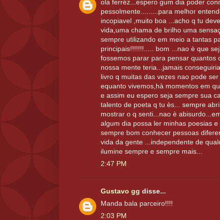
ola ferrèz...espero gum dia poder con
pessolmente.........para melhor enten
incopiavel ,muito boa ...acho q tu de
vida,uma chama de brilho uma sensaçao
sempre utilizando em meio a tantas p
principais!!!!!!!..... bom ...nao è que s
fossemos parar para pensar quantos q
nossa mente teria...jamais conseguir
livro q muitas das vezes nao pode ser
equanto vivemos,hà momentos em que o
e assim eu espero seja sempre sua car
talento de poeta q tu ès... sempre a
mostrar o q senti...nao è abisurdo...e
algum dia possa ler minhas poesias e 
sempre bom conhecer pessoas diferent
vida da gente ...independente de qual
ilumine sempre e sempre mais...
2:47 PM
Gustavo gg
disse...
Manda bala parceiro!!!!
2:03 PM