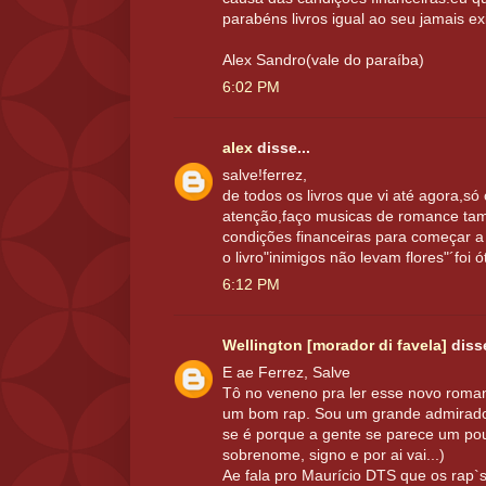
parabéns livros igual ao seu jamais ex
Alex Sandro(vale do paraíba)
6:02 PM
alex
disse...
salve!ferrez,
de todos os livros que vi até agora,
atenção,faço musicas de romance ta
condições financeiras para começar a 
o livro"inimigos não levam flores"´foi
6:12 PM
Wellington [morador di favela]
disse
E ae Ferrez, Salve
Tô no veneno pra ler esse novo roman
um bom rap. Sou um grande admirador
se é porque a gente se parece um p
sobrenome, signo e por ai vai...)
Ae fala pro Maurício DTS que os rap`s