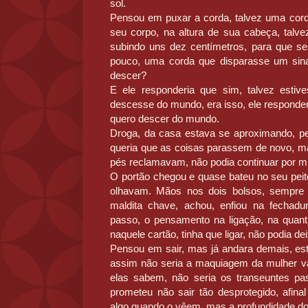
sol.
Pensou em puxar a corda, talvez uma cord
seu corpo, na altura de sua cabeça, talv
subindo uns dez centímetros, para que s
pouco, uma corda que disparasse um sinal,
descer?
E ele responderia que sim, talvez estiv
descesse do mundo, era isso, ele responderi
quero descer do mundo.
Droga, da casa estava se aproximando, p
queria que as coisas parassem de novo, m
pés reclamavam, não podia continuar por m
O portão chegou e quase bateu no seu peit
olhavam. Mãos nos dois bolsos, sempre 
maldita chave, achou, enfiou na fechadu
passo, o pensamento na ligação, na quanti
naquele cartão, tinha que ligar, não podia dei
Pensou em sair, mas já andara demais, est
assim não seria a maquiagem da mulher vai
elas sabem, não seria os transeuntes pa
prometeu não sair tão desprotegido, afi
algo quando o vêem, mas a profundidade do 