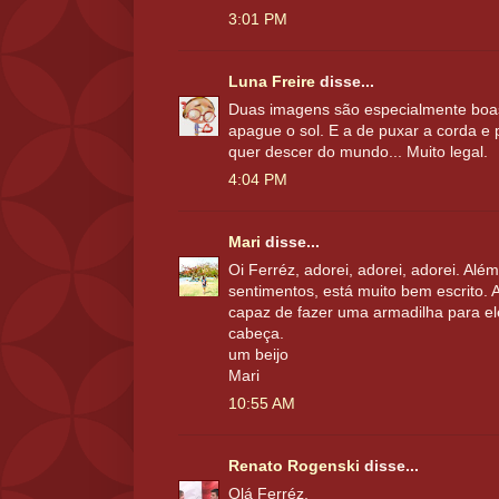
3:01 PM
Luna Freire
disse...
Duas imagens são especialmente boas:
apague o sol. E a de puxar a corda e 
quer descer do mundo... Muito legal.
4:04 PM
Mari
disse...
Oi Ferréz, adorei, adorei, adorei. Alé
sentimentos, está muito bem escrito. 
capaz de fazer uma armadilha para e
cabeça.
um beijo
Mari
10:55 AM
Renato Rogenski
disse...
Olá Ferréz,