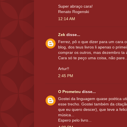
Super abraço cara!
Renato Rogenski
12:14 AM
Zek
disse...
Ferrez, pô o que dizer para um cara c
blog, dos teus livros li apenas o prime
comprar os outros, mas dezembro ta aí
Cara só te peço uma coisa, não pare......
Artur!!
2:45 PM
O Prometeu
disse...
Gostei da linguagem quase poética uti
esse trecho. Gostei também da citação
que eu quero descer), que teve a fel
música...
Espero pelo livro...