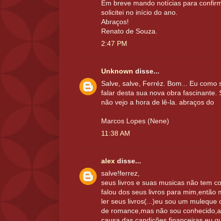
Em breve mando notícias para confirm
solicitei no início do ano.
Abraços!
Renato de Souza.
2:47 PM
Unknown
disse...
Salve, salve, Ferréz. Bom... Eu como 
falar desta sua nova obra fascinante.
não vejo a hora de lê-la. abraços do
Marcos Lopes (Nene)
11:38 AM
alex
disse...
salve!ferrez,
seus livros e suas musicas não tem 
falou dos seus livros para mim,então 
ler seus livros(...)eu sou um mulequ
de romance,mas não sou conhecido,ai
causa das candições financeiras.eu 