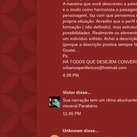
A maneira que você descreveu a pais
e o modo como harmoniza a paisagem
personagem, faz com que pensemos m
própria situação. Acredito que o perf
formação ( não definido), mas estrut
possibilidades. Realmente os elemen
um indivíduo sofrido. Achei a descriçã
(porque a descrição poetica sempre f
Gostei...
Ps:
HÁ TODOS QUE DESEJEM CONVER
urbanosperifericos@hotmail.com
4:39 PM
Victor
disse...
Sua narração tem um ritmo alucinant
visceral.Parabéns.
11:46 PM
Unknown
disse...