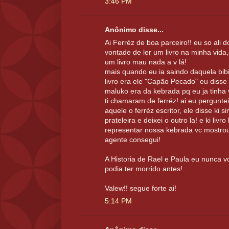
3:46 PM
Anônimo disse...
Ai Ferréz de boa parceiro!! eu so ali d
vontade de ler um livro na minha vida,
um livro mau nada a v lá!
mais quando eu ia saindo daquela bibil
livro era ele "Capão Pecado" eu disse
maluko era da kebrada pq eu ja tinha v
ti chamaram de ferréz! ai eu pergunte
aquele o ferréz escritor, ele disse ki s
prateleira e deixei o outro la! e ki livro
representar nossa kebrada vc mostrou 
agente consegui!
A Historia de Rael e Paula eu nunca v
podia ter morrido antes!
Valew!! segue forte ai!
5:14 PM