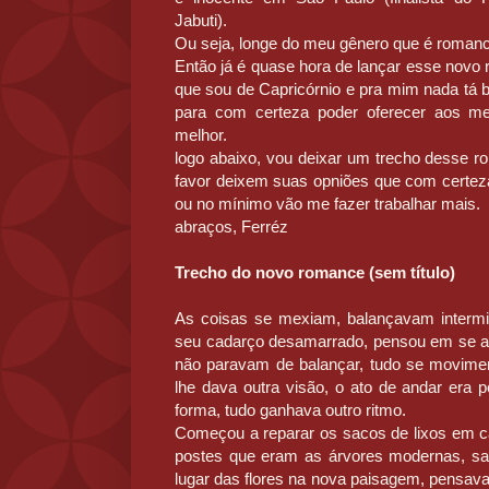
Jabuti).
Ou seja, longe do meu gênero que é romanci
Então já é quase hora de lançar esse nov
que sou de Capricórnio e pra mim nada tá b
para com certeza poder oferecer aos meu
melhor.
logo abaixo, vou deixar um trecho desse r
favor deixem suas opniões que com certeza
ou no mínimo vão me fazer trabalhar mais.
abraços, Ferréz
Trecho do novo romance (sem título)
As coisas se mexiam, balançavam intermi
seu cadarço desamarrado, pensou em se ab
não paravam de balançar, tudo se moviment
lhe dava outra visão, o ato de andar era 
forma, tudo ganhava outro ritmo.
Começou a reparar os sacos de lixos em c
postes que eram as árvores modernas, sa
lugar das flores na nova paisagem, pensava