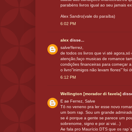
parabéns livros igual ao seu jamais ex
Alex Sandro(vale do paraíba)
6:02 PM
alex
disse...
salve!ferrez,
de todos os livros que vi até agora,
atenção,faço musicas de romance ta
condições financeiras para começar a 
o livro"inimigos não levam flores"´foi
6:12 PM
Wellington [morador di favela]
disse
E ae Ferrez, Salve
Tô no veneno pra ler esse novo roman
um bom rap. Sou um grande admirador
se é porque a gente se parece um p
sobrenome, signo e por ai vai...)
Ae fala pro Maurício DTS que os rap`s