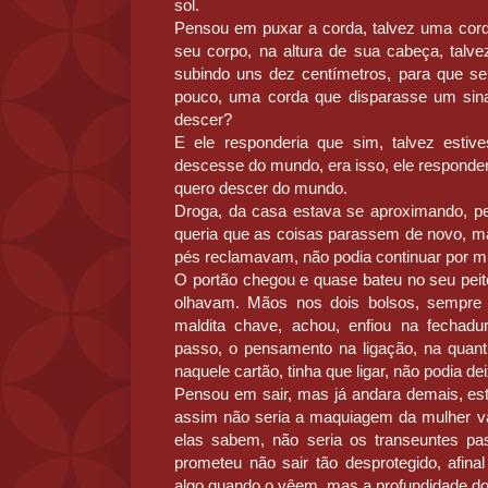
sol.
Pensou em puxar a corda, talvez uma cord
seu corpo, na altura de sua cabeça, talv
subindo uns dez centímetros, para que s
pouco, uma corda que disparasse um sinal,
descer?
E ele responderia que sim, talvez estiv
descesse do mundo, era isso, ele responderi
quero descer do mundo.
Droga, da casa estava se aproximando, p
queria que as coisas parassem de novo, m
pés reclamavam, não podia continuar por m
O portão chegou e quase bateu no seu peit
olhavam. Mãos nos dois bolsos, sempre 
maldita chave, achou, enfiou na fechadu
passo, o pensamento na ligação, na quanti
naquele cartão, tinha que ligar, não podia dei
Pensou em sair, mas já andara demais, est
assim não seria a maquiagem da mulher vai
elas sabem, não seria os transeuntes pa
prometeu não sair tão desprotegido, afi
algo quando o vêem, mas a profundidade do 