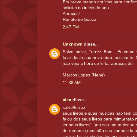
Em breve mando notícias para confirm
solicitei no início do ano.
Abraços!
Renato de Souza.
2:47 PM
Unknown
disse...
Salve, salve, Ferréz. Bom... Eu como 
falar desta sua nova obra fascinante.
não vejo a hora de lê-la. abraços do
Marcos Lopes (Nene)
11:38 AM
alex
disse...
salve!ferrez,
seus livros e suas musicas não tem 
falou dos seus livros para mim,então 
ler seus livros(...)eu sou um mulequ
de romance,mas não sou conhecido,ai
causa das candições financeiras.eu 