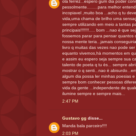
ola ferrèz...espero gum dia poder con
pessolmente.........para melhor enten
incopiavel ,muito boa ...acho q tu de
vida,uma chama de brilho uma sensaçao
sempre utilizando em meio a tantas p
principais!!!!!!!..... bom ...nao è que s
fossemos parar para pensar quantos q
nossa mente teria...jamais conseguir
livro q muitas das vezes nao pode ser
equanto vivemos,hà momentos em que o
e assim eu espero seja sempre sua car
talento de poeta q tu ès... sempre a
mostrar o q senti...nao è abisurdo...e
algum dia possa ler minhas poesias e 
sempre bom conhecer pessoas diferent
vida da gente ...independente de qual
ilumine sempre e sempre mais...
2:47 PM
Gustavo gg
disse...
Manda bala parceiro!!!!
2:03 PM