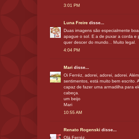
3:01 PM
Luna Freire
disse...
Duas imagens são especialmente boas:
apague o sol. E a de puxar a corda e 
quer descer do mundo... Muito legal.
4:04 PM
Mari
disse...
Oi Ferréz, adorei, adorei, adorei. Alé
sentimentos, está muito bem escrito. 
capaz de fazer uma armadilha para e
cabeça.
um beijo
Mari
10:55 AM
Renato Rogenski
disse...
Olá Ferréz,