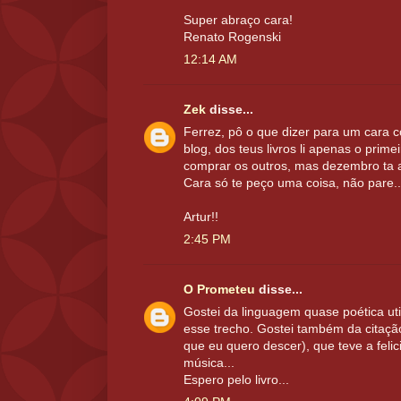
Super abraço cara!
Renato Rogenski
12:14 AM
Zek
disse...
Ferrez, pô o que dizer para um cara c
blog, dos teus livros li apenas o prime
comprar os outros, mas dezembro ta aí
Cara só te peço uma coisa, não pare......
Artur!!
2:45 PM
O Prometeu
disse...
Gostei da linguagem quase poética uti
esse trecho. Gostei também da citação
que eu quero descer), que teve a fel
música...
Espero pelo livro...