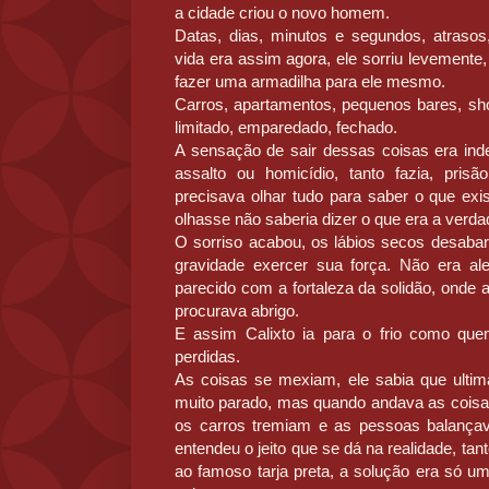
a cidade criou o novo homem.
Datas, dias, minutos e segundos, atrasos
vida era assim agora, ele sorriu levement
fazer uma armadilha para ele mesmo.
Carros, apartamentos, pequenos bares, sho
limitado, emparedado, fechado.
A sensação de sair dessas coisas era inde
assalto ou homicídio, tanto fazia, pri
precisava olhar tudo para saber o que exi
olhasse não saberia dizer o que era a verda
O sorriso acabou, os lábios secos desaba
gravidade exercer sua força. Não era alegr
parecido com a fortaleza da solidão, onde
procurava abrigo.
E assim Calixto ia para o frio como qu
perdidas.
As coisas se mexiam, ele sabia que ulti
muito parado, mas quando andava as coisa
os carros tremiam e as pessoas balança
entendeu o jeito que se dá na realidade, tan
ao famoso tarja preta, a solução era só u