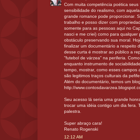
Com muita competência poética seus 
sensibilidade do realismo, com aquel
grande romance pode proporcionar. 
trabalho e posso dizer com propried
somente para as pessoas aqui no Cap
nasci e me criei) como para qualque
obstáculo preservando sua moral. Hoje
finalizar um documentário a respeito d
desse curta é mostrar ao público a r
"futebol de várzea" na periferia. Com
enquanto instrumento de sociabilidad
tempo, mostrar, como esses campos al
são legitimos traços culturais da pefife
Além do documentário, temos um blog
http://www.contosdavarzea.blogspot.c
Seu acesso lá seria uma grande honr
trocar uma idéia contigo um dia fera.
palestra.
Super abraço cara!
Renato Rogenski
12:12 AM