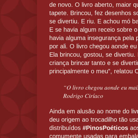
de novo. O livro aberto, maior q
tapete. Brincou, fez desenhos 
se divertiu. E riu. E achou mó ba
E se havia algum receio sobre o 
havia alguma insegurança pela p
por ali. O livro chegou aonde eu
Ela brincou, gostou, se divertiu
criança brincar tanto e se divert
principalmente o meu”, relatou C
“O livro chegou aonde eu mai
Rodrigo Ciríaco
Ainda em alusão ao nome do livr
deu origem ao trocadilho tão us
distribuídos
#PinosPoéticos
aos
comumente usadas para embala