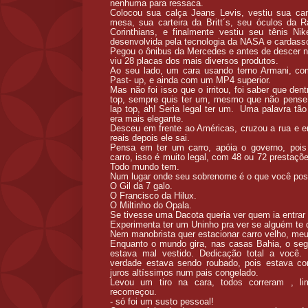
nenhuma para ressaca.
Colocou sua calça Jeans Levis, vestiu sua c
mesa, sua carteira da Britt´s, seu óculos da
Corinthians, e finalmente vestiu seu tênis Ni
desenvolvida pela tecnologia da NASA e cardasso
Pegou o ônibus da Mercedes e antes de descer 
viu 28 placas dos mais diversos produtos.
Ao seu lado, um cara usando terno Armani, co
Past- up, e ainda com um MP4 superior.
Mas não foi isso que o irritou, foi saber que de
top, sempre quis ter um, mesmo que não pense
lap top, ah! Seria legal ter um. Uma palavra tão
era mais elegante.
Desceu em frente ao Américas, cruzou a rua e e
reais depois ele sai.
Pensa em ter um carro, apóia o governo, pois 
carro, isso é muito legal, com 48 ou 72 prestaçõ
Todo mundo tem.
Num lugar onde seu sobrenome é o que você pos
O Gil da 7 galo.
O Francisco da Hilux.
O Miltinho do Opala.
Se tivesse uma Dacota queria ver quem ia entrar 
Experimenta ter um Uninho pra ver se alguém te 
Nem manobrista quer estacionar carro velho, meu 
Enquanto o mundo gira, nas casas Bahia, o seg
estava mal vestido. Dedicação total a você. 
verdade estava sendo roubado, pois estava c
juros altíssimos num pais congelado.
Levou um tiro na cara, todos correram , l
recomeçou.
- só foi um susto pessoal!