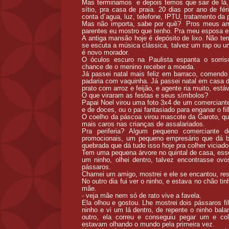
Mas terminamos e depois temos que sair de lá, 
sítio, pra casa de praia. 20 dias por ano de f
conta d´agua, luz, telefone, IPTU, tratamento da 
Mas não importa, sabe por quê? Pros meus am
parentes eu mostro que tenho. Pra meu esposa eu
A antiga mansão hoje é depósito de lixo. Não tem
se escuta a música clássica, talvez um rap ou um
é novo morador.
O óculos escuro na Paulista espanta o sorris
chance de o menino receber a moeda.
Já passei natal mais feliz em barraco, comend
padaria com vaquinha. Já passei natal em casa d
prato com arroz e feijão, e agente ria muito, está
O que viraram as festas e seus símbolos?
Papai Noel virou uma foto 3x4 de um comerciante c
e de doces, ou o pai fantasiado para enganar o fi
O coelho da páscoa virou mascote da Garoto, q
mais caros nas crianças de assalariados.
Pra periferia? Algum pequeno comerciante
promocionais, um pequeno empresário que dá br
quebrada que dá tudo isso hoje pra colher viciad
Tem uma pequena árvore no quintal de casa, esse
um ninho, olhei dentro, talvez encontrasse ov
pássaros.
Chamei um amigo, mostrei e ele se encantou, res
No outro dia fui ver o ninho, e estava no chão ti
mãe.
- veja mãe nem só de rato vive a favela.
Ela olhou e gostou. Lhe mostrei dois pássaros f
ninho e vi um lá dentro, de repente o ninho bal
outro, ela correu e conseguiu pegar um e co
estavam olhando o mundo pela primeira vez.