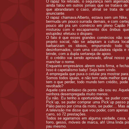
O rapaz foi retirado, o segurança nem algemado f
ainda falou em outros jornais que se tratava 
que abrandaram o caso, afinal se trata de u
anunciante.
O rapaz chamava Alberto, estava sem um Nike,
bermuda um pouco surrada demais, e com certez
pouco até pra um comércio em pleno Capão R
misturou com o escapamento dos ônibus que
estupidez efetuou o disparo.
O fato é que esses grandes comércios não s
projeto social, não se adaptam a cultura local
barbarizam os idosos, empurrando todo 
desinformados, com uma calculadora rápida e m
brinde, com a dupla sertaneja de apoio.
E o crédito vai sendo aprovado, afinal nosso 
manchar o nome.
Enquanto empresários abrem outra firma, e fecha
Isso é capetalismo baby! Seja bem vindo.
A empregada que puxa o celular pra mostrar para 
Somos todos iguais, e não tem nada melhor que pr
tem o que perder, todo mundo tem crédito, pode c
revoltado?
Aquele cara embaixo da ponte não sou eu. Aque
senhora desempregada muito menos.
Eu não. Eu tenho a oportunidade, se puder co
Pick´up, se puder comprar uma Pick´up passo p
Pálio passo por cima da moto, se puder.... Mas a
A televisão me disse que vou poder, com apenas
carro, só 72 prestações.
Todos se agarramos em alguma vaidade, casa, carr
forro, gesso, móveis de marca, ah! Uma linda p
pau mesmo.