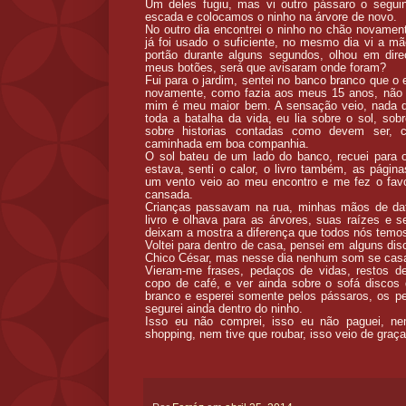
Um deles fugiu, mas vi outro pássaro o segui
escada e colocamos o ninho na árvore de novo.
No outro dia encontrei o ninho no chão novamen
já foi usado o suficiente, no mesmo dia vi a 
portão durante alguns segundos, olhou em dire
meus botões, será que avisaram onde foram?
Fui para o jardim, sentei no banco branco que o
novamente, como fazia aos meus 15 anos, não 
mim é meu maior bem. A sensação veio, nada de
toda a batalha da vida, eu lia sobre o sol, sob
sobre historias contadas como devem ser,
caminhada em boa companhia.
O sol bateu de um lado do banco, recuei para o
estava, senti o calor, o livro também, as página
um vento veio ao meu encontro e me fez o favo
cansada.
Crianças passavam na rua, minhas mãos de dat
livro e olhava para as árvores, suas raízes e 
deixam a mostra a diferença que todos nós temo
Voltei para dentro de casa, pensei em alguns dis
Chico César, mas nesse dia nenhum som se casa
Vieram-me frases, pedaços de vidas, restos d
copo de café, e ver ainda sobre o sofá discos 
branco e esperei somente pelos pássaros, os p
segurei ainda dentro do ninho.
Isso eu não comprei, isso eu não paguei, n
shopping, nem tive que roubar, isso veio de graça