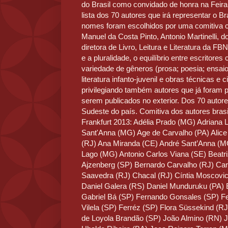
do Brasil como convidado de honra na Feira
lista dos 70 autores que irá representar o Br
nomes foram escolhidos por uma comitiva com
Manuel da Costa Pinto, Antonio Martinelli, 
diretora de Livro, Leitura e Literatura da FB
e a pluralidade, o equilíbrio entre escritor
variedade de gêneros (prosa; poesia; ensaio, b
literatura infanto-juvenil e obras técnicas e c
privilegiando também autores que já foram 
serem publicados no exterior. Dos 70 autor
Sudeste do país. Comitiva dos autores brasil
Frankfurt 2013: Adélia Prado (MG) Adriana
Sant'Anna (MG) Age de Carvalho (PA) Alic
(RJ) Ana Miranda (CE) André Sant’Anna (M
Lago (MG) Antonio Carlos Viana (SE) Beatr
Ajzenberg (SP) Bernardo Carvalho (RJ) Car
Saavedra (RJ) Chacal (RJ) Cíntia Moscovic
Daniel Galera (RS) Daniel Munduruku (PA) 
Gabriel Bá (SP) Fernando Gonsales (SP) 
Vilela (SP) Ferréz (SP) Flora Süssekind (R
de Loyola Brandão (SP) João Almino (RN) J