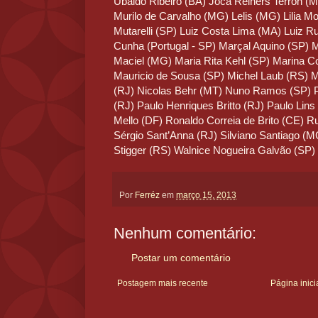
Ubaldo Ribeiro (BA) Joca Reiners Terron (
Murilo de Carvalho (MG) Lelis (MG) Lilia M
Mutarelli (SP) Luiz Costa Lima (MA) Luiz R
Cunha (Portugal - SP) Marçal Aquino (SP) M
Maciel (MG) Maria Rita Kehl (SP) Marina Col
Mauricio de Sousa (SP) Michel Laub (RS) Mi
(RJ) Nicolas Behr (MT) Nuno Ramos (SP) P
(RJ) Paulo Henriques Britto (RJ) Paulo Lin
Mello (DF) Ronaldo Correia de Brito (CE) 
Sérgio Sant’Anna (RJ) Silviano Santiago (M
Stigger (RS) Walnice Nogueira Galvão (SP)
Por
Ferréz
em
março 15, 2013
Nenhum comentário:
Postar um comentário
Postagem mais recente
Página inici