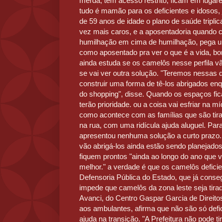
merda, tem acesso restrito, ficam em lug
tudo é mamão para os deficientes e idosos
de 59 anos de idade o plano de saúde tripli
vez mais caros, e a aposentadoria quando c
humilhação em cima de humilhação, pega uma
como aposentado pra ver o que é a vida, bom
ainda estuda se os camelôs nesse perfila v
se vai ver outra solução. "Teremos nessas
construir uma forma de tê-los abrigados enq
do shopping", disse. Quando os espaços fic
terão prioridade. ou a coisa vai esfriar na míd
como acontece com as famílias que são tira
na rua, com uma ridícula ajuda aluguel. Pa
apresentou nenhuma solução a curto prazo.
vão abrigá-los ainda estão sendo planejados.
fiquem prontos "ainda ao longo do ano que 
melhor." a verdade é que os camelôs deficie
Defensoria Pública do Estado, que já conse
impede que camelôs da zona leste seja tira
Avanci, do Centro Gaspar Garcia de Direito
aos ambulantes, afirma que não são só defi
ajuda na transição. "A Prefeitura não pode t