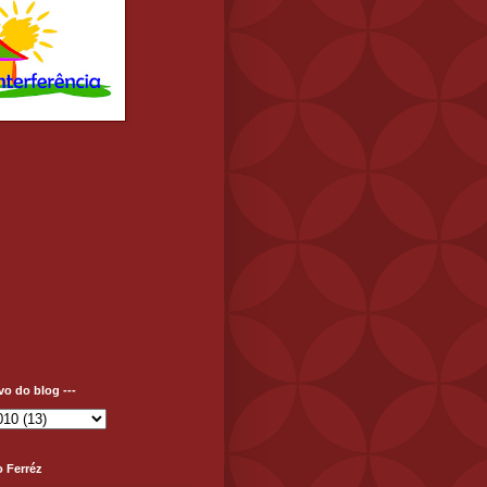
ivo do blog ---
o Ferréz