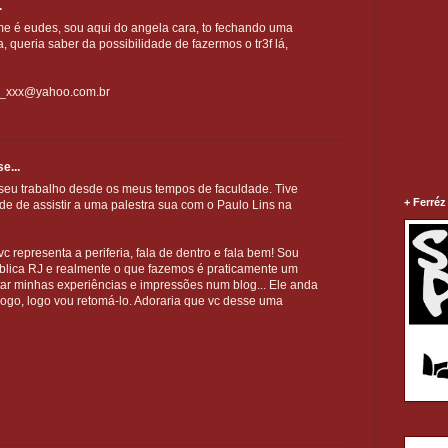
.
me é eudes, sou aqui do angela cara, to fechando uma
a, queria saber da possibilidade de fazermos o tr3f lá,
es_xxx@yahoo.com.br
e...
seu trabalho desde os meus tempos de faculdade. Tive
+ Ferréz
ade de assistir a uma palestra sua com o Paulo Lins na
 representa a periferia, fala de dentro e fala bem! Sou
blica RJ e realmente o que fazemos é praticamente um
atar minhas experiências e impressões num blog... Ele anda
ogo, logo vou retomá-lo. Adoraria que vc desse uma