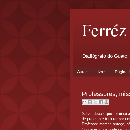
Ferréz
Datilógrafo do Gueto
Autor
Livros
Página i
Professores, mis
Salve, depois que terminei a
de protesto e foi lutar por um
Professor merece abraço, n
O que já vi de professor gu