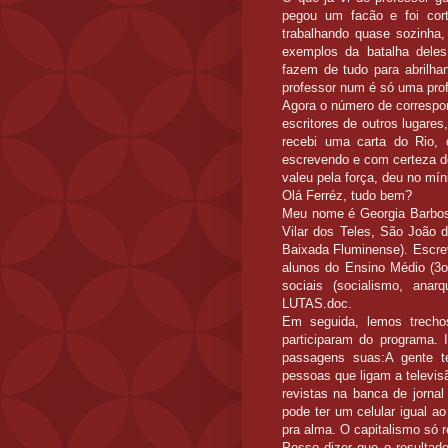
pegou um facão e foi cor
trabalhando quase sozinha,
exemplos da batalha deles,
fazem de tudo para abrilha
professor num é só uma pro
Agora o número de correspon
escritores de outros lugare
recebi uma carta do Rio, 
escrevendo e com certeza de
valeu pela força, deu no mí
Olá Ferréz, tudo bem?
Meu nome é Georgia Barbosa
Vilar dos Teles, São João d
Baixada Fluminense). Escrev
alunos do Ensino Médio (3o
sociais (socialismo, ana
LUTAS.doc.
Em seguida, lemos trechos
participaram do programa.
passagens suas:A gente t
pessoas que ligam a televis
revistas na banca de jorna
pode ter um celular igual a
pra alma. O capitalismo só r
Posso dizer que o resultad