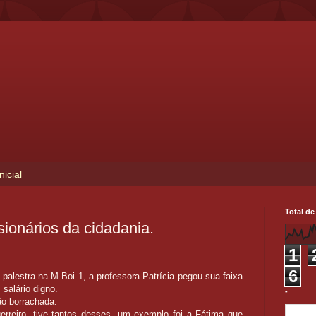
nicial
Total de
sionários da cidadania.
1
6
 palestra na M.Boi 1, a professora Patrícia pegou sua faixa
 salário digno.
-
ão borrachada.
erreiro, tive tantos desses, um exemplo foi a Fátima que