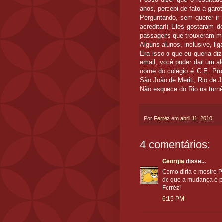
anos, percebi de fato a gar
Perguntando, sem querer ir 
acreditar!) Eles gostaram 
passagens que trouxeram mai
Alguns alunos, inclusive, l
Era isso o que eu queria di
email, você puder dar um al
nome do colégio é C.E. Prof
São João de Meriti, Rio de J
Não esquece do Rio na turn
Por
Ferréz
em
abril 11, 2010
4 comentários:
Georgia
disse...
Como diria o mestre P
de que a mudança é p
Ferréz!
6:15 PM