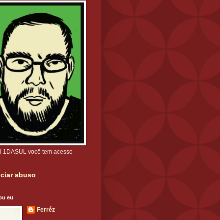
l 1DASUL você tem acesso
ciar abuso
ou eu
Ferréz