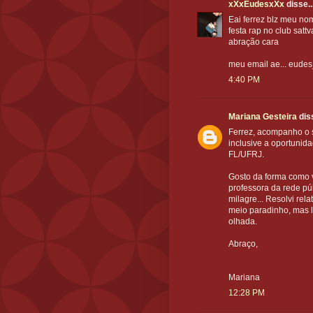
xXxEudesxXx
disse..
Eai ferrez blz meu no
festa rap no club sattv
abração cara
meu email ae... eud
4:40 PM
Mariana Gesteira
diss
Ferrez, acompanho o 
inclusive a oportunid
FL/UFRJ.
Gosto da forma como vc
professora da rede pú
milagre... Resolvi rel
meio paradinho, mas l
olhada.
Abraço,
Mariana
12:28 PM