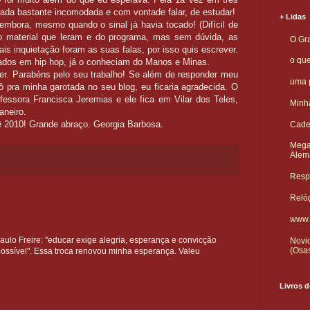
otada bastante incomodada e com vontade falar, de estudar!
+ Lidas
embora, mesmo quando o sinal já havia tocado! (Difícil de
do material que leram e do programa, mas sem dúvida, as
O Gra
s inquietação foram as suas falas, por isso quis escrever.
o qu
igados em hip hop, já o conheciam do Manos e Minas.
zer. Parabéns pelo seu trabalho! Se além de responder meu
uma p
ô pra minha garotada no seu blog, eu ficaria agradecida. O
essora Francisca Jeremias e ele fica em Vilar dos Teles,
Minha
aneiro.
ê 2010! Grande abraço. Georgia Barbosa.
Cade
Mega
Alem
Respo
Reló
www.
aulo Freire: "educar exige alegria, esperança e convicção
Novid
(Osa
ossível". Essa troca renovou minha esperança. Valeu
Livros d