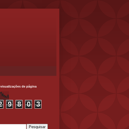
 visualizações de página
2
9
8
0
3