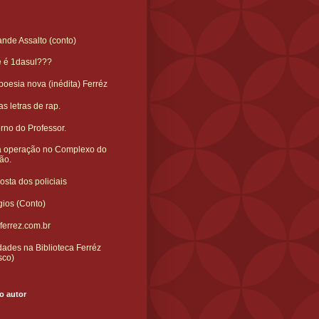
nde Assalto (conto)
e é 1dasul???
oesia nova (inédita) Ferréz
s letras de rap.
rno do Professor.
 operação no Complexo do
ão.
sta dos policiais
gios (Conto)
ferrez.com.br
ades na Biblioteca Ferréz
sco)
o autor