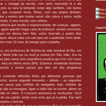
tar o matagal da escola, com tanto marmanjo lá e ela
 pois eu tava lá tentando cortar algo também, são tantos
 que compram livros, filmes, com seu próprio dinheiro,
ntar o ensino que muitas vezes não cativa o aluno, então
fissão, é uma missão com certeza.
dência que recebo é impressionante, de crianças, rappers,
Canal Fe
s, agora quando chega carta de professor sempre emociona,
que me deixou bem feliz, estou trancado a quatro dias
pois dessa carta vou sair para ver a quebrada como anda.
nimo mais 10 anos de energia para a batalha.
, sou professora de História da rede estadual do Rio, em
e Meriti (não sei se você já esteve em São João, fica na
o para narrar uma experiência positiva que tive com meus
 ano) na última sexta (9/4). Estamos estudando doutrinas
rquismo) e resolvi passar pra eles um dos programas
 contendo reflexões feitas por diferentes pessoas que
 Incluí, nesse segundo momento – debate – as seguintes
em nesse país milhões de renegados hoje: milhões de
ão não se enxergam, ligam a rádio não se ouvem, abrem as
l não se vêem. O consumo anestesia as revoluções. Você
o do seu patrão, então você acha que já é patrão. Faz bem
espeita o boicote.
o foi muito além do que eu esperava. Pela 1a vez em três