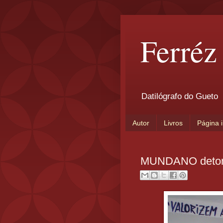
Ferréz
Datilógrafo do Gueto
Autor
Livros
Página i
MUNDANO deto