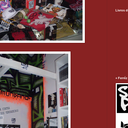
Livros d
+ Ferréz