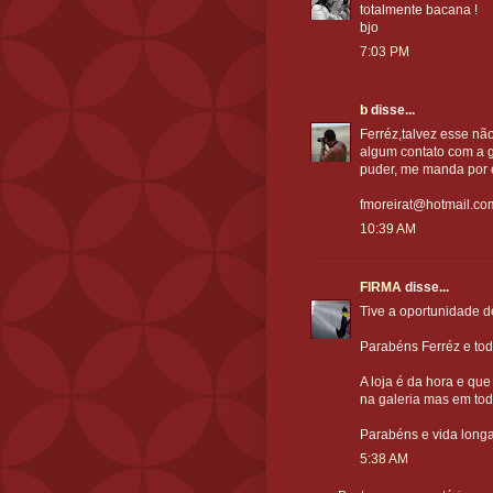
totalmente bacana !
bjo
7:03 PM
b
disse...
Ferréz,talvez esse não
algum contato com a g
puder, me manda por 
fmoreirat@hotmail.co
10:39 AM
FIRMA
disse...
Tive a oportunidade de
Parabéns Ferréz e tod
A loja é da hora e que
na galeria mas em toda
Parabéns e vida longa
5:38 AM