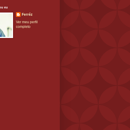
ou eu
Ferréz
Ver meu perfil
completo