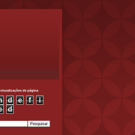
 visualizações de página
n
d
e
f
i
e
d