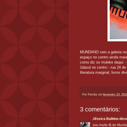
MUNDANO veio a galeria no s
espaço no centro ainda mais
como diz os muleke daqui: 
1dasul no centro - rua 24 de
literatura marginal, livros d
Por
Ferréz
em
fevereiro 10, 201
3 comentários:
Jéssica Balbino
disse
sou muito fã do Munda