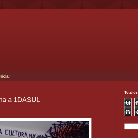
nicial
Total de
na a 1DASUL
u
n
-