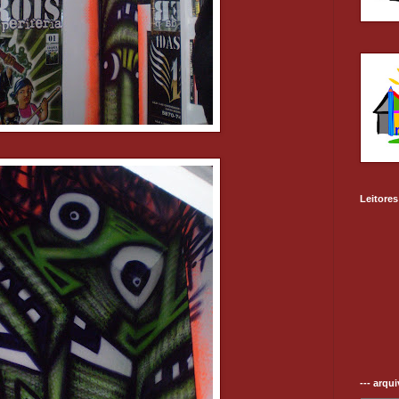
Leitores
--- arqu