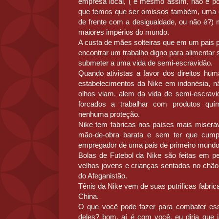
empresa local, ( e mesmo assim, não é p
que temos que ser omissos também, uma d
de frente com a desigualdade, ou não é?)
maiores impérios do mundo.
A custa de mães solteiras que em um pais 
encontrar um trabalho digno para alimentar
submeter a uma vida de semi-escravidão.
Quando ativistas a favor dos direitos hu
estabelecimentos da Nike em indonésia, n
olhos viam, alem da vida de semi-escravi
forcados a trabalhar com produtos quí
nenhuma proteção.
Nike tem fabricas nos países mais miserá
mão-de-obra barata e sem ter que cum
empregador de uma pais de primeiro mundo
Bolas de Futebol da Nike são feitas em p
velhos jovens e crianças sentados no chã
do Afeganistão.
Tênis da Nike vem de suas putrificas fabri
China.
O que você pode fazer para combater essa
deles? bom, aí é com você, eu diria que 