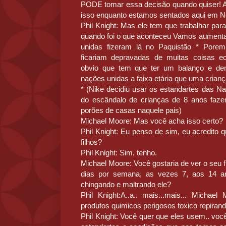
PODE tomar essa decisão quando quiser!
isso enquanto estamos sentados aqui em N
Phil Knight: Mas ele tem que trabalhar pa
quando foi o que aconteceu Vamos aumenta
unidas fizeram lá no Paquistão * Porem
ficariam depravadas de muitas coisas e
obvio que tem que ter um balanço e den
nações unidas a faixa etária que uma crianç
* (Nike decidiu usar os estandartes das N
do escândalo de crianças de 8 anos faze
porões de casas naquele pais)
Michael Moore: Mas você acha isso certo?
Phil Knight: Eu penso de sim, eu acredito
filhos?
Phil Knight: Sim, tenho.
Michael Moore: Você gostaria de ver o seu fi
dias por semana, as vezes 7, aos 14 a
chingando e maltrando ele?
Phil Knight:A..a.. mais...mais... Micha
produtos quimicos perigosos toxico repirand
Phil Knight: Você quer que eles usem.. v