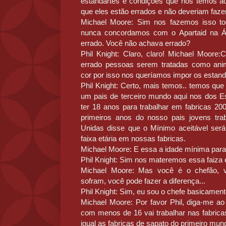
estandartes e condições que nos temos a
que eles estão errados e não deveriam fazer
Michael Moore: Sim nos fazemos isso t
nunca concordamos com o Apartaid na Áf
errado. Você não achava errado?
Phil Knight: Claro, claro! Michael Moore
errado pessoas serem tratadas como ani
cor por isso nos queríamos impor os estand
Phil Knight: Certo, mais temos.. temos qu
um pais de terceiro mundo aqui nos dos E
ter 18 anos para trabalhar em fabricas 20
primeiros anos do nosso pais jovens tr
Unidas disse que o Mínimo aceitável ser
faixa etária em nossas fabricas.
Michael Moore: E essa a idade mínima para 
Phil Knight: Sim nos materemos essa faiza e
Michael Moore: Mas você é o chefão, v
sofram, você pode fazer a diferença...
Phil Knight: Sim, eu sou o chefe basicamente
Michael Moore: Por favor Phil, diga-me 
com menos de 16 vai trabalhar nas fabricas
igual as fabricas de sapato do primeiro mundo