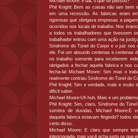
Michael Moore: e dai, o que se passou?
Phil Knight: Bem as coisas não iam bem e
em uma recessão. As fabricas eram em
rigorosas que obrigava empresas a pagare
ocorridos nos locais de trabalho. Nos éram
a todos os trabalhadores que tivessem se
trabalhador entrou com uma ação na justiça
Síndrome do Túnel do Carpo e o juiz nos o
ele. Foi um absurdo centenas e centenas d
no trabalho somente para receberem ind
obrigados a fechar aquela fabrica e nos c
fecha-la! Michael Moore: Sim mas o traba
realmente contraiu Síndrome do Túnel do 
Phil Knight: Sim e verdade, mais e muito d
difícil saber.
Michael Moore:Uh huh. Mais e um problema 
Phil Knight: Sim, claro, Síndrome do Túne
sombra de duvidas. Michael Moore:E v
daquela fabrica estavam fingindo? todos el
certo disso.
Michael Moore: E claro que sempre te
intencionada, mas você acha justo os que 