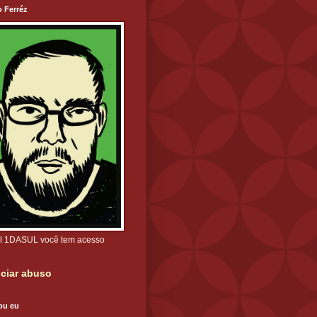
o Ferréz
l 1DASUL você tem acesso
ciar abuso
ou eu