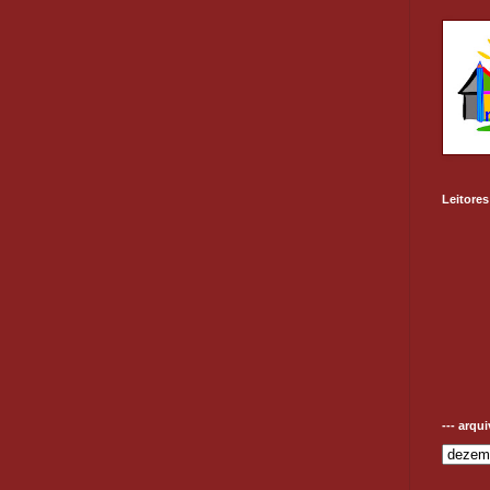
Leitores
--- arqu