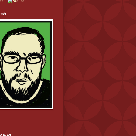
rréz
o autor