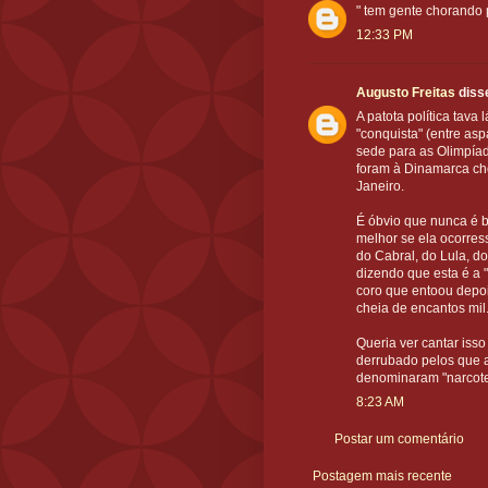
" tem gente chorando 
12:33 PM
Augusto Freitas
disse
A patota política tav
"conquista" (entre as
sede para as Olimpía
foram à Dinamarca cho
Janeiro.
É óbvio que nunca é 
melhor se ela ocorress
do Cabral, do Lula, d
dizendo que esta é a 
coro que entoou depo
cheia de encantos mil
Queria ver cantar isso
derrubado pelos que a
denominaram "narcoter
8:23 AM
Postar um comentário
Postagem mais recente