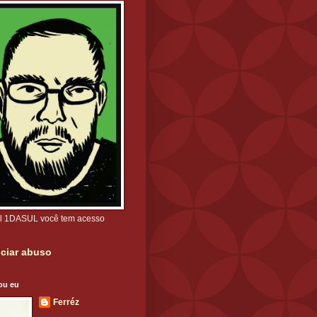
l 1DASUL você tem acesso
ciar abuso
ou eu
Ferréz