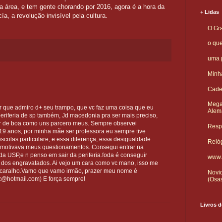
 área, e tem gente chorando por 2016, agora é a hora da
+ Lidas
, a revolução invisível pela cultura.
O Gra
o qu
uma p
Minha
Cade
Mega
lar que admiro d+ seu trampo, que vc faz uma coisa que eu
Alem
periferia de sp também, Jd macedonia pra ser mais preciso,
ar de boa como uns parcero meus. Sempre observei
Respo
19 anos, por minha mãe ser professora eu sempre tive
scolas particulare, e essa diferença, essa desigualdade
Reló
a motivava meus questionamentos. Consegui entrar na
 da USP,e n penso em sair da periferia.foda é conseguir
www.
o dos engravatados. Ai vejo um cara como vc mano, isso me
caralho.Vamo que vamo irmão, prazer meu nome é
Novid
@hotmail.com) E força sempre!
(Osa
Livros d