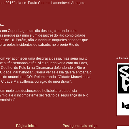
por 2016" leia-se: Paulo Coelho. Lamentável. Abraços.
...
a lá em Copenhague um dia desses, chorando pela
pas porque pra mim é um desastre) do Rio como cidade
das de 16. Porém, não vi nenhum daqueles bacanas que
rar pelos incidentes de sábado, no próprio Rio de
+ Ferréz
bom ver acontecer uma desgraça dessa, mas seria muito
e a três semanas atrás. Aí eu queria ver a cara do Paes,
o Coelho, do Pelé lá na Dinamarca defendendo o Rio e
"Cidade Maravilhosa". Queria ver se essa galera entoaria o
is do anúncio do COI. Relembrando: "Cidade Maravilhosa,
. Cidade Maravilhosa, coração do meu Brasil".
 em meio aos destroços do helicópitero da polícia
 mídia e o incompetente secretário de segurança do Rio
roristas".
Página inicial
Postagem mais antiga