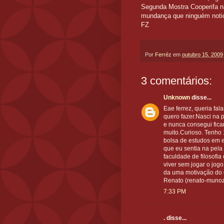
Segunda Mostra Cooperifa na
mundança que ninguém noticía
FZ
Por
Ferréz
em
outubro 15, 2009
3 comentários:
Unknown
disse...
Eae ferrez, queria fa
quero fazer.Nasci na 
e nunca consegui fic
muito.Curioso. Tenho 
bolsa de estudos em e
que eu sentia na pel
faculdade de filosofia
viver sem jogar o jog
da uma motivação do 
Renato (renato-munoz
7:33 PM
.
disse...