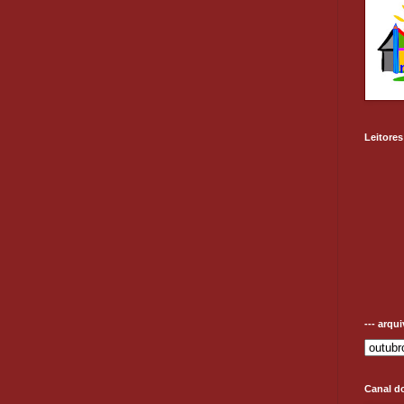
Leitores
--- arqu
Canal d