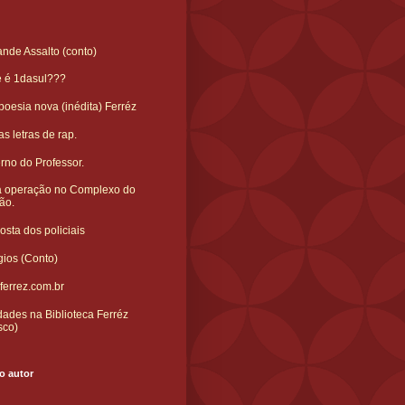
nde Assalto (conto)
e é 1dasul???
oesia nova (inédita) Ferréz
s letras de rap.
rno do Professor.
 operação no Complexo do
ão.
sta dos policiais
gios (Conto)
ferrez.com.br
ades na Biblioteca Ferréz
sco)
o autor