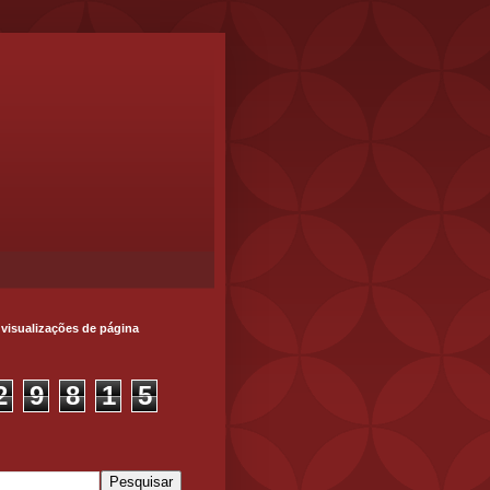
 visualizações de página
2
9
8
1
5