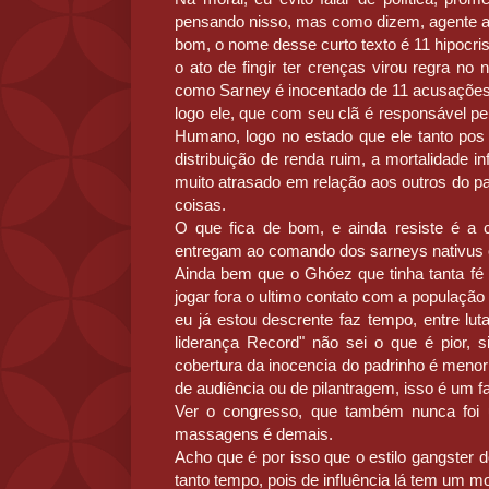
pensando nisso, mas como dizem, agente ac
bom, o nome desse curto texto é 11 hipocris
o ato de fingir ter crenças virou regra n
como Sarney é inocentado de 11 acusações
logo ele, que com seu clã é responsável pe
Humano, logo no estado que ele tanto pos
distribuição de renda ruim, a mortalidade in
muito atrasado em relação aos outros do p
coisas.
O que fica de bom, e ainda resiste é a 
entregam ao comando dos sarneys nativus o
Ainda bem que o Ghóez que tinha tanta fé
jogar fora o ultimo contato com a população
eu já estou descrente faz tempo, entre lu
liderança Record" não sei o que é pior, 
cobertura da inocencia do padrinho é meno
de audiência ou de pilantragem, isso é um fa
Ver o congresso, que também nunca foi
massagens é demais.
Acho que é por isso que o estilo gangster 
tanto tempo, pois de influência lá tem um m