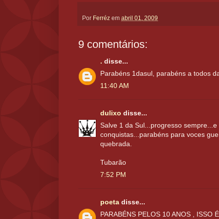
Por
Ferréz
em
abril 01, 2009
9 comentários:
.
disse...
Parabéns 1dasul, parabéns a todos da
11:40 AM
dulixo
disse...
Salve 1 da Sul...progresso sempre...
conquistas...parabéns para voces gu
quebrada.
Tubarão
7:52 PM
poeta
disse...
PARABÉNS PELOS 10 ANOS , ISSO É