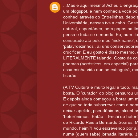
...Mas é aqui mesmo! Achei. E engra
um blogspot, e nem conhecia você por
conheci através do Entrelinhas, depoi
Universitária, nessas tvs a cabo. Gost
natural, espontânea, sem papas na lí
pensa e foda-se o mundo. Eu, num flog
censurado até pelo meu ‘nick name’, 
‘palavrõezinhos’, aí uns conservador
crucificar. E eu gosto é disso mesmo,
LITERALMENTE falando. Gosto de com
poemas (acrósticos, em especial) para 
essa minha vida que se extinguirá, mas
ficarão...
(A TV Cultura é muito legal e tudo, m
bosta. O ‘curador’ do blog censurou
E depois ainda começou a botar um m
de que se teria subscrever com o nom
deixar apelido, pseudônimos, alcunhas
‘heterônimos’. Então... Enchi de hete
de Ricardo Reis a Bernardo Soares. 
mundo, heim?! Vou escrevendo por aí,
numa (quem sabe) jornada literária...)