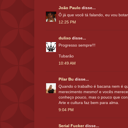
João Paulo
disse...
Ô já que você tá falando, eu vou bota
12:25 PM
dulixo
disse...
Progresso sempre!!!
Tubarão
10:49 AM
Pilar Bu
disse...
Quando o trabalho é bacana nem é que
merecimento mesmo! e vocês merec
conheço pouco, mas o pouco que conh
Arte e cultura faz bem para alma.
9:04 PM
Serial Fucker
disse...