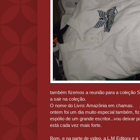
também fizemos a reunião para a coleção S
a sair na coleção.
O nome do Livro: Amazônia em chamas.
ontem foi um dia muito especial também, fi
espólio de um grande escritor...vou deixar 
está cada vez mais forte.
Bom, e na parte de video, a L.M Editora e 