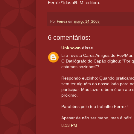
Ferréz/1dasul/L.M. editora.
Por
Ferréz
em
março 14, 2009
6 comentários:
Unknown
disse...
Li a revista Caros Amigos de Fev/Mar..
O Datilógrafo do Capão digitou: "Po
estamos sozinhos"?
Respondo euzinho: Quando praticamo
sem ter alguém do nosso lado para n
participar. Mas fazer o bem é um ato 
próximo.
Parabéns pelo teu trabalho Ferrez!
Apesar de não ser mano, mas é nóis!
8:13 PM