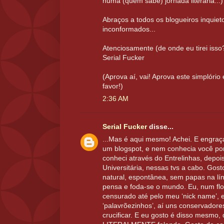
numa (quem sabe) jornada literária...)
Abraços a todos os blogueiros inquiet
inconformados...
Atenciosamente (de onde eu tirei isso
Serial Fucker
(Aprova aí, vai! Aprova este simplório
favor!)
2:36 AM
Serial Fucker
disse...
...Mas é aqui mesmo! Achei. E engra
um blogspot, e nem conhecia você por
conheci através do Entrelinhas, depoi
Universitária, nessas tvs a cabo. Gost
natural, espontânea, sem papas na lí
pensa e foda-se o mundo. Eu, num flog
censurado até pelo meu ‘nick name’, 
‘palavrõezinhos’, aí uns conservador
crucificar. E eu gosto é disso mesmo,