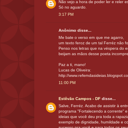
Não vejo a hora de poder ler e reler 
Só no aguardo.
3:17 PM
Anônimo disse...
Me bate o verso em que me agarro,
um texto feroz de um tal Ferréz não f
Penso nos letras que na véspera do e
beijam as mãos desse poeta incompr
Paz a ti, mano!
Lucas de Oliveira:
http://www.refemdasideias.blogspot.c
11:00 PM
Estêvão Campos - DF
disse...
Salve, Ferréz. Acabo de assistir à ent
programa "Fortalecendo a corrente" e
ideias que você deu pra toda a rapazia
exemplo de dignidade, humildade e con
sucesso pra você e para todos os seu