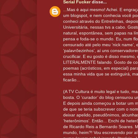
Serial Fucker
disse...
...Mas é aqui mesmo! Achei. E engra
um blogspot, e nem conhecia você por
conheci através do Entrelinhas, depoi
Universitária, nessas tvs a cabo. Gost
natural, espontânea, sem papas na lí
pensa e foda-se o mundo. Eu, num flog
censurado até pelo meu ‘nick name’, 
‘palavrõezinhos’, aí uns conservador
crucificar. E eu gosto é disso mesmo,
LITERALMENTE falando. Gosto de com
poemas (acrósticos, em especial) para 
essa minha vida que se extinguirá, mas
ficarão...
(A TV Cultura é muito legal e tudo, m
bosta. O ‘curador’ do blog censurou
E depois ainda começou a botar um m
de que se teria subscrever com o nom
deixar apelido, pseudônimos, alcunhas
‘heterônimos’. Então... Enchi de hete
de Ricardo Reis a Bernardo Soares. 
mundo, heim?! Vou escrevendo por aí,