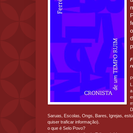
m
P
f
o
d
p
F
r
P
L
a
e
m
D
Saruas, Escolas, Ongs, Bares, Igrejas, estúd
quiser traficar informação).
o que é Selo Povo?