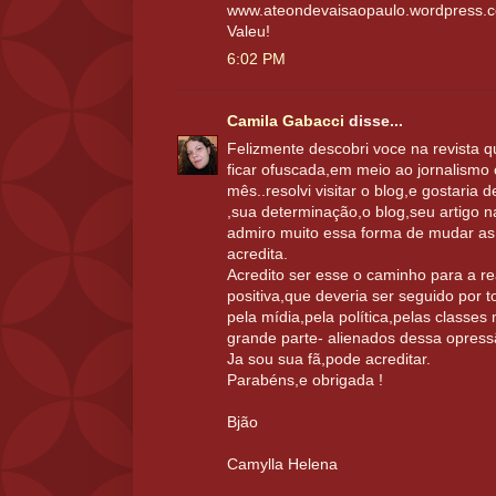
www.ateondevaisaopaulo.wordpress.
Valeu!
6:02 PM
Camila Gabacci
disse...
Felizmente descobri voce na revista qu
ficar ofuscada,em meio ao jornalismo
mês..resolvi visitar o blog,e gostaria 
,sua determinação,o blog,seu artigo n
admiro muito essa forma de mudar as 
acredita.
Acredito ser esse o caminho para a r
positiva,que deveria ser seguido por t
pela mídia,pela política,pelas classe
grande parte- alienados dessa opress
Ja sou sua fã,pode acreditar.
Parabéns,e obrigada !
Bjão
Camylla Helena