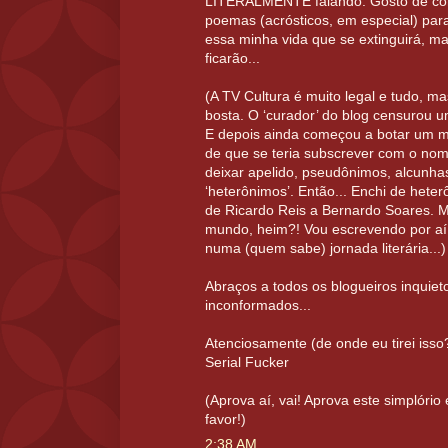
LITERALMENTE falando. Gosto de com
poemas (acrósticos, em especial) para 
essa minha vida que se extinguirá, mas
ficarão...
(A TV Cultura é muito legal e tudo, m
bosta. O ‘curador’ do blog censurou
E depois ainda começou a botar um m
de que se teria subscrever com o nom
deixar apelido, pseudônimos, alcunhas
‘heterônimos’. Então... Enchi de hete
de Ricardo Reis a Bernardo Soares. 
mundo, heim?! Vou escrevendo por aí,
numa (quem sabe) jornada literária...)
Abraços a todos os blogueiros inquiet
inconformados...
Atenciosamente (de onde eu tirei isso
Serial Fucker
(Aprova aí, vai! Aprova este simplório
favor!)
2:38 AM