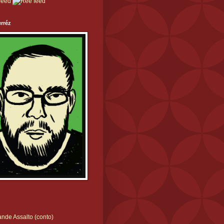
rréz
nde Assalto (conto)