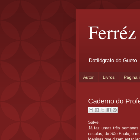
Ferréz
Datilógrafo do Gueto
Autor
Livros
Página i
Caderno do Profe
Salve,
Já faz umas três semanas q
escolas, de São Paulo, e mui
Meninas que dizem estar le