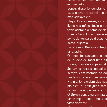
emprestado.
Depois disso foi constante
fazia o prato e quando eu 
mãe adorava ele.
Nego Dú era presença conf
livros nas mãos, fazia par
tarde adotaria o nome de Ne
Com o Nego Dú eu gravei um
ponto de venda de drogas, c
caras largaram.
Foi aí que o Brown e o Neg
uma rádio.
O tempo foi passando, as co
dei a idéia de fazer uma bi
Brown, mas ele e o pessoal
Juntamos alguns trocado
sempre com vontade de com
nos livros, e assim se pass
Pra manter a ordem das noss
pra som, o Dj Ale junto com
um som, e eu pensava: - co
O Brown contratou um marcen
um trampo e outro, muita c
vista diferente.