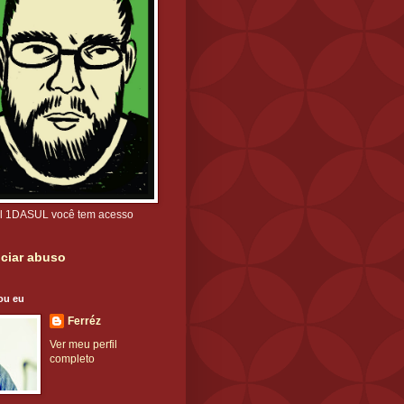
l 1DASUL você tem acesso
ciar abuso
ou eu
Ferréz
Ver meu perfil
completo