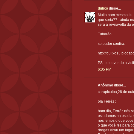
dulixo
disse...
Muito bom mesmo tiu...
que seria??...ainda mai
será a reviravolta da p
Tubarão
se puder confira:
http://dulixo13.blogs
PS - to devendo a visi
6:05 PM
Anônimo disse...
carapicuiba,28 de ou
olá Ferréz :
bom dia, Ferréz nós s
estudamos na escola e
nós lemos o que você
o que você fez para c
drogas virou um lugar 