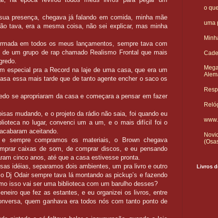
o qu
 sua presença, chegava já falando em comida, minha mãe
uma p
não tava, era a mesma coisa, não sei explicar, mas minha
Minha
irmada em todos os meus lançamentos, sempre tava com
te de um grupo de rap chamado Realismo Frontal que mais
Cade
gredo.
Mega
 especial pra a Record na laje de uma casa, que era um
Alem
asa essa mais tarde que de tanto agente encher o saco os
Respo
redo se apropriaram da casa e começara a pensar em fazer
Reló
isas mudando, e o projeto da rádio não saia, foi quando eu
www.
blioteca no lugar, convenci um a um, e o mais difícil foi o
 acabaram aceitando.
Novid
s e sempre compramos os materiais, o Brown chegava
(Osa
prar caixas de som, de comprar discos, e eu pensando
aram cinco anos, até que a casa estivesse pronta.
as idéias, separamos dois ambientes, um pra livro e outro
Livros d
 o Dj Odair sempre tava lá montando as pickup’s e fazendo
mo isso vai ser uma biblioteca com um barulho desses?
eiro que fez as estantes, e eu organizei os livros, entre
onversa, quem ganhava era todos nós com tanto ponto de