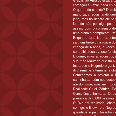
Graças ao Arnaldo estava tu
começou a vazar, cada chuva
O que seria o certo? Derrub
mano tava requisitando que
jeito, mas no debate ele pe
lutando não por algo pess
assim, com o consenso de 
uma grana e compraram um b
Enquanto tudo isso aconteci
saiu um tiroteio na rua, e d
criança de 4 anos, e vocês 
se a biblioteca tivesse func
E começamos a reconstrução 
sua mãe Maureen que trouxe
festa que o Negredo organiz
dvd seria para terminar a obr
Começamos a projetar o D
caminha também nos decepci
até do nome, mas nem tudo
Realidade Cruel, Záfrica, D
Consciência humana, Otra
presença de 8.000 pessoas.
O Dvd foi realizado, cha
comigo, o Brown e o Negred
qualidade e pelo trabalho 