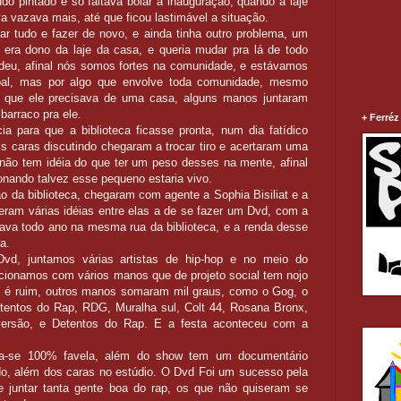
do pintado e só faltava bolar a inauguração, quando a laje
 vazava mais, até que ficou lastimável a situação.
ar tudo e fazer de novo, e ainda tinha outro problema, um
 era dono da laje da casa, e queria mudar pra lá de todo
rdeu, afinal nós somos fortes na comunidade, e estávamos
oal, mas por algo que envolve toda comunidade, mesmo
que ele precisava de uma casa, alguns manos juntaram
arraco pra ele.
+ Ferréz
a para que a biblioteca ficasse pronta, num dia fatídico
ois caras discutindo chegaram a trocar tiro e acertaram uma
não tem idéia do que ter um peso desses na mente, afinal
ionando talvez esse pequeno estaria vivo.
da biblioteca, chegaram com agente a Sophia Bisiliat e a
ram várias idéias entre elas a de se fazer um Dvd, com a
ava todo ano na mesma rua da biblioteca, e a renda desse
a.
vd, juntamos várias artistas de hip-hop e no meio do
onamos com vários manos que de projeto social tem nojo
 é ruim, outros manos somaram mil graus, como o Gog, o
etentos do Rap, RDG, Muralha sul, Colt 44, Rosana Bronx,
versão, e Detentos do Rap. E a festa aconteceu com a
ma-se 100% favela, além do show tem um documentário
o, além dos caras no estúdio. O Dvd Foi um sucesso pela
de juntar tanta gente boa do rap, os que não quiseram se