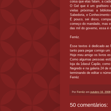
coisa que elas falam, a ca
O Gel que é um grafiteiro 
vielas próximas a biblio
Sabedoria, e Conhecimento e
É pouco, sei disso, compa
começo do mandado, mas essa
das mil do governo, essa é r
Ferréz.
Esse textos é dedicado ao 
tanto para pegar comigo um 
Hoje meu amigo os livros e
Como algumas pessoas estão
loja da 1dasul Capão, como
Negredo e na galeria 24 de 
terminando de editar o núme
Ferréz
Por
Ferréz
em
outubro 16, 2008
50 comentários: