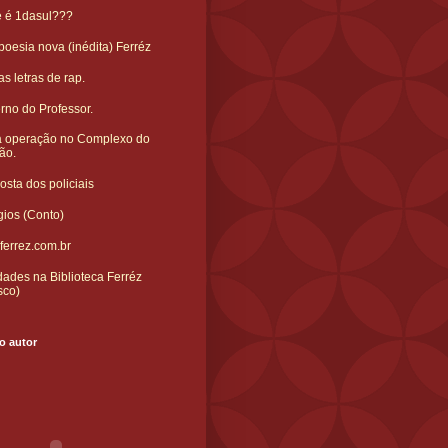
e é 1dasul???
oesia nova (inédita) Ferréz
s letras de rap.
rno do Professor.
 operação no Complexo do
ão.
sta dos policiais
gios (Conto)
ferrez.com.br
ades na Biblioteca Ferréz
sco)
o autor