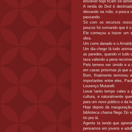
envolver hoje ficam se lame
A renda do Dvd é destinad
deixando na mão, e pouca co
passando.
Só com os recursos nossos
poucos foi somando que é o
Ele começou a trazer um e
obra.
Um corre danado e o Arnaldo 
Um dia chego lá todo anima
as paredes, quando vi tudo 
tava valendo a pena recome
Pelo terreno ser úmido e a 
em casas próximas já que a 
Bom, finalmente terminou a
importantes entre eles, Pau
Lourenço Mutarelli.
Levar tanto tempo valeu a 
cultura, e naturalmente qu
para um novo público o da le
Hoje depois da inauguração
biblioteca chama Nego Dú e 
tio pra lá.
Agente ta tendo que aprend
pensamos em jovens e adult