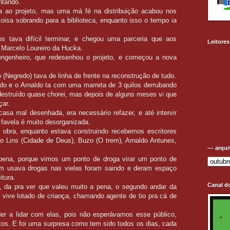
ntando.
a ao projeto, mas uma má fé na distribuição acabou nos
isa sobrando para a biblioteca, enquanto isso o tempo ia
 tava difícil terminar, e chegou uma parceria que aos
Leitores
 Marcelo Loureiro da Hucka.
ngenheiro, que redesenhou o projeto, e começou a nova
(Negredo) tava de linha de frente na reconstrução de tudo.
do e o Arnaldo ta com uma marreta de 3 quilos derrubando
destruído quase chorei, mas depois de alguns meses vi que
çar.
casa mal desenhada, era necessário refazer, e até intervir
favela é muito desorganizada.
 obra, enquanto estava construindo recebemos escritores
lo Lins (Cidade de Deus), Buzo (O trem), Arnaldo Antunes,
--- arqu
pena, porque vimos um ponto de droga virar um ponto de
em usava drogas nas vielas foram saindo e deram espaço
itura.
Canal d
, da pra ver que valeu muito a pena, o segundo andar da
vive lotado de criança, chamando agente de tio pra cá de
er a lidar com elas, pois não esperávamos esse público,
os. E foi uma surpresa como tem sido todos os dias, cada