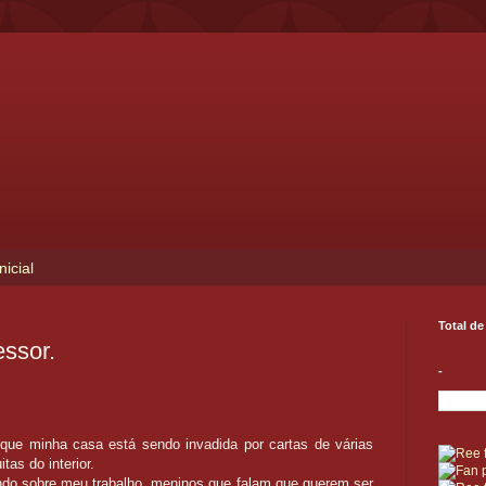
nicial
Total de
ssor.
-
ue minha casa está sendo invadida por cartas de várias
tas do interior.
ndo sobre meu trabalho, meninos que falam que querem ser