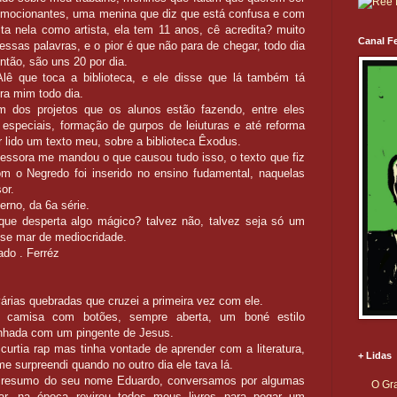
 emocionantes, uma menina que diz que está confusa e com
ta nela como artista, ela tem 11 anos, cê acredita? muito
Canal Fe
r essas palavras, e o pior é que não para de chegar, todo dia
ntão, são uns 20 por dia.
lê que toca a biblioteca, e ele disse que lá também tá
ra mim todo dia.
m dos projetos que os alunos estão fazendo, entre eles
especiais, formação de gurpos de leiuturas e até reforma
r lido um texto meu, sobre a biblioteca Êxodus.
fessora me mandou o que causou tudo isso, o texto que fiz
om o Negredo foi inserido no ensino fudamental, naquelas
or.
erno, da 6a série.
 que desperta algo mágico? talvez não, talvez seja só um
se mar de mediocridade.
ado . Ferréz
rias quebradas que cruzei a primeira vez com ele.
 camisa com botões, sempre aberta, um boné estilo
anhada com um pingente de Jesus.
, curtia rap mas tinha vontade de aprender com a literatura,
+ Lidas
me surpreendi quando no outro dia ele tava lá.
 resumo do seu nome Eduardo, conversamos por algumas
O Gra
tar, na época revirou todos meus livros para pegar um