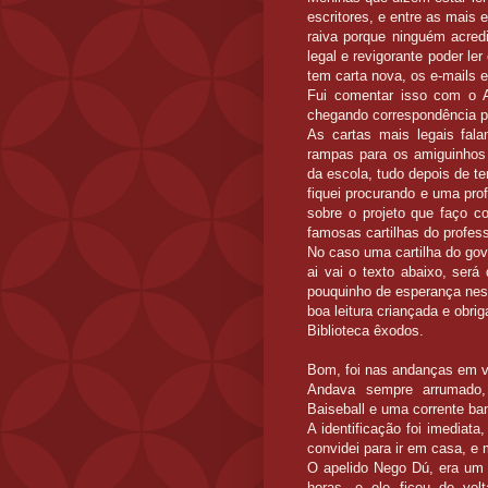
escritores, e entre as mais
raiva porque ninguém acredi
legal e revigorante poder le
tem carta nova, os e-mails e
Fui comentar isso com o A
chegando correspondência p
As cartas mais legais fala
rampas para os amiguinhos 
da escola, tudo depois de te
fiquei procurando e uma pro
sobre o projeto que faço c
famosas cartilhas do profess
No caso uma cartilha do gov
ai vai o texto abaixo, será
pouquinho de esperança nes
boa leitura criançada e obrig
Biblioteca êxodos.
Bom, foi nas andanças em vá
Andava sempre arrumado,
Baiseball e uma corrente b
A identificação foi imediata
convidei para ir em casa, e 
O apelido Nego Dú, era um
horas, e ele ficou de vol