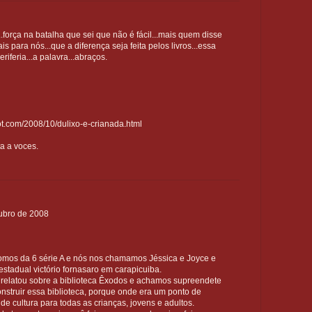
força na batalha que sei que não é fácil...mais quem disse
s para nós...que a diferença seja feita pelos livros...essa
eriferia...a palavra...abraços.
pot.com/2008/10/dulixo-e-crianada.html
ta a voces.
tubro de 2008
omos da 6 série A e nós nos chamamos Jéssica e Joyce e
stadual victório fornasaro em carapicuiba.
 relatou sobre a biblioteca Êxodos e achamos supreendete
onstruir essa biblioteca, porque onde era um ponto de
de cultura para todas as crianças, jovens e adultos.