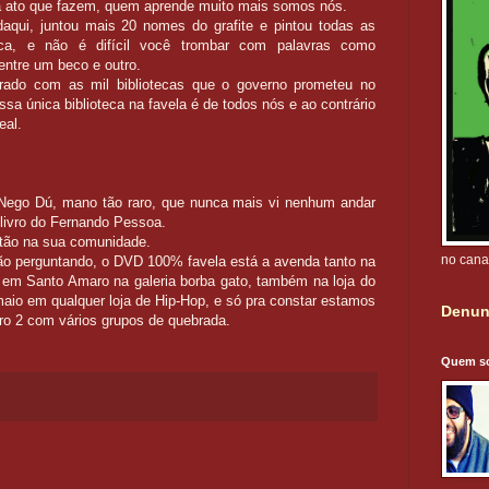
da ato que fazem, quem aprende muito mais somos nós.
daqui, juntou mais 20 nomes do grafite e pintou todas as
teca, e não é difícil você trombar com palavras como
ntre um beco e outro.
rado com as mil bibliotecas que o governo prometeu no
 única biblioteca na favela é de todos nós e ao contrário
eal.
Nego Dú, mano tão raro, que nunca mais vi nenhum andar
livro do Fernando Pessoa.
stão na sua comunidade.
no cana
 perguntando, o DVD 100% favela está a avenda tanto na
 em Santo Amaro na galeria borba gato, também na loja do
maio em qualquer loja de Hip-Hop, e só pra constar estamos
Denun
ro 2 com vários grupos de quebrada.
Quem s