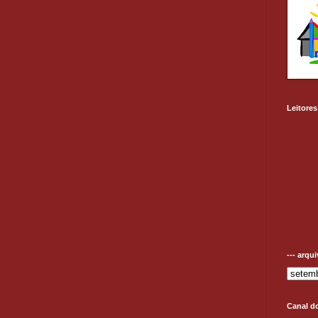
Leitores
--- arqu
Canal d