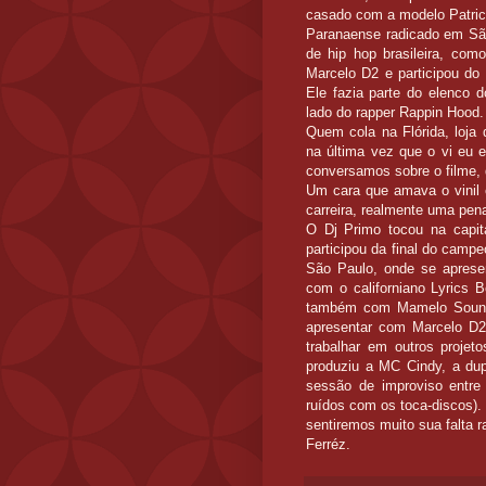
casado com a modelo Patric
Paranaense radicado em São 
de hip hop brasileira, com
Marcelo D2 e participou do 
Ele fazia parte do elenco 
lado do rapper Rappin Hood.
Quem cola na Flórida, loja
na última vez que o vi eu e
conversamos sobre o filme,
Um cara que amava o vinil 
carreira, realmente uma pen
O Dj Primo tocou na capita
participou da final do camp
São Paulo, onde se aprese
com o californiano Lyrics 
também com Mamelo Sounds
apresentar com Marcelo D2
trabalhar em outros projet
produziu a MC Cindy, a dupl
sessão de improviso entre b
ruídos com os toca-discos).
sentiremos muito sua falta r
Ferréz.