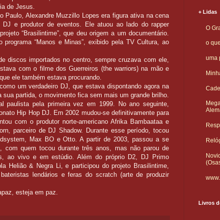
ia de Jesus.
+ Lidas
Paulo, Alexandre Muzzillo Lopes era figura ativa na cena
o DJ e produtor de eventos. Ele atuou ao lado do rapper
O Gra
projeto “Brasilintime”, que deu origem a um documentário.
do programa “Manos e Minas”, exibido pela TV Cultura, ao
o qu
uma p
 de discos importados no centro, sempre cruzava com ele,
stava com o filme dos Guerreiros (the warriors) na mão e
Minha
 que ele também estava procurando.
como um verdadeiro DJ, que estava dispontando agora na
Cade
a sua partida, o movimento fica sem mais um grande brilho.
Mega
l paulista pela primeira vez em 1999. No ano seguinte,
Alem
eonato Hip Hop DJ. Em 2002 mudou-se definitivamente para
ntou com o produtor norte-americano Afrika Bambaataa e
Respo
Born, parceiro de DJ Shadow. Durante esse período, tocou
ystem, Max BO e Otto. A partir de 2003, passou a se
Reló
, com quem tocou durante três anos, mas não parou de
Novid
os, ao vivo e em estúdio. Além do próprio D2, DJ Primo
(Osa
a Helião & Negra Li, e participou do projeto Brasilintime,
ateristas lendários e feras do scratch (arte de produzir
www.
apaz, esteja em paz.
Livros d