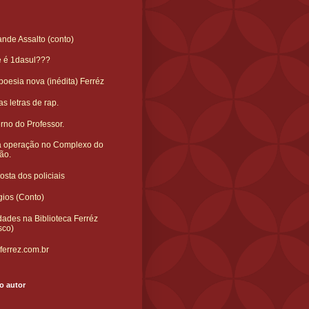
nde Assalto (conto)
e é 1dasul???
oesia nova (inédita) Ferréz
s letras de rap.
rno do Professor.
 operação no Complexo do
ão.
sta dos policiais
gios (Conto)
ades na Biblioteca Ferréz
sco)
ferrez.com.br
o autor