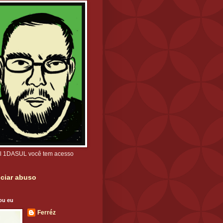
l 1DASUL você tem acesso
ciar abuso
ou eu
Ferréz