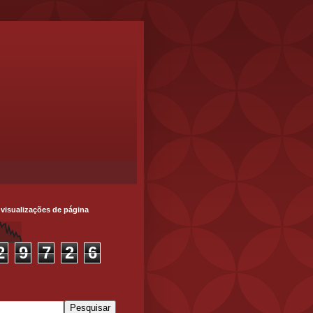
 visualizações de página
2
9
7
2
6