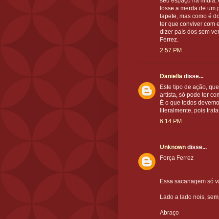
seu espaço na mídia, 
fosse a merda de um p
tapete, mas como é do
ter que conviver com 
dizer país dos sem ve
Férrez.
2:57 PM
Daniella
disse...
Este tipo de ação, qu
artista, só pode ter 
É o que todos devemo
literalmente, pois tra
6:14 PM
Unknown
disse...
Força Ferrez
Essa sacanagem só vai 
Lado a lado nois, sem
Abraço