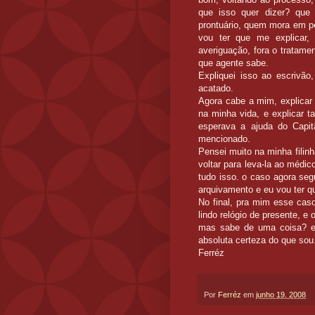
que isso quer dizer? que
prontuário, quem mora em per
vou ter que me explicar, 
averiguação, fora o tratame
que agente sabe.
Expliquei isso ao escrivão
acatado.
Agora cabe a mim, explicar
na minha vida, e explicar 
esperava a ajuda do Capitã
mencionado.
Pensei muito na minha filin
voltar para leva-la ao médic
tudo isso. o caso agora seg
arquivamento e eu vou ter qu
No final, pra mim esse caso
lindo relógio de presente, e 
mas sabe de uma coisa? eu
absoluta certeza do que sou
Ferréz
Por
Ferréz
em
junho 19, 2008