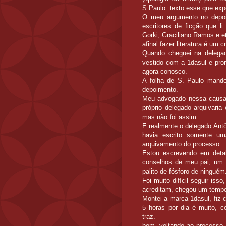
S.Paulo. texto esse que ex
O meu argumento no depoi
escritores de ficção que 
Gorki, Graciliano Ramos e e
afinal fazer literatura é um
Quando cheguei na delegac
vestido com a 1dasul e pro
agora conosco.
A folha de S. Paulo mando
depoimento.
Meu advogado nessa causa, 
próprio delegado arquivari
mas não foi assim.
E realmente o delegado Antô
havia escrito somente u
arquivamento do processo.
Estou escrevendo em deta
conselhos de meu pai, um 
palito de fósforo de ninguém
Foi muito difícil seguir is
acreditam, chegou um tempo 
Montei a marca 1dasul, fiz 
5 horas por dia é muito, c
traz.
bom, voltando ao processo, 