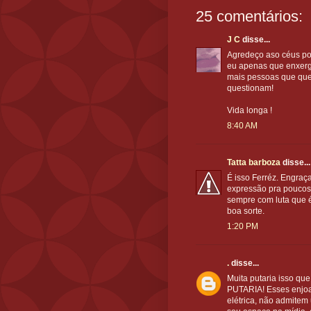
25 comentários:
J C
disse...
Agredeço aso céus por
eu apenas que enxerg
mais pessoas que que
questionam!
Vida longa !
8:40 AM
Tatta barboza
disse...
É isso Ferréz. Engraç
expressão pra poucos.
sempre com luta que é
boa sorte.
1:20 PM
.
disse...
Muita putaria isso qu
PUTARIA! Esses enjoa
elétrica, não admitem 