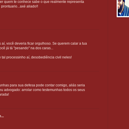
rer quem te conhece sabe o que realmente representa
rontuario...axé aliado!!
as aí, você deveria ficar orgulhoso. Se querem calar a tua
ocê já tá "pesando" na dos caras...
 tal processinho aí, desobediência civil neles!
unhas para sua defesa pode contar comigo, aliás seria
seu advogado: arrolar como testemunhas todos os seus
arada!
...