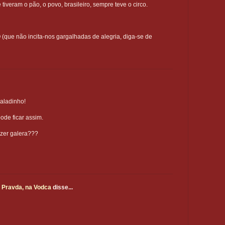
iveram o pão, o povo, brasileiro, sempre teve o circo.
(que não incita-nos gargalhadas de alegria, diga-se de
caladinho!
de ficar assim.
azer galera???
 Pravda, na Vodca
disse...