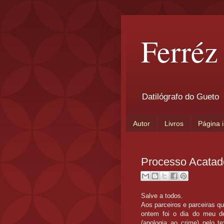
Ferréz
Datilógrafo do Gueto
Autor
Livros
Página i
Processo Acatad
Salve a todos.
Aos parceiros e parceiras q
ontem foi o dia do meu de
(apologia ao crime) pelo t