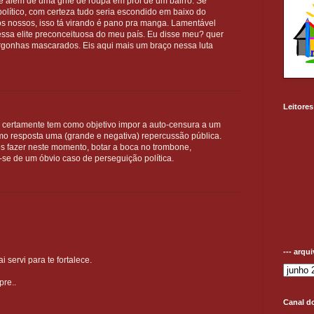
e além de uma grife de roupa em prol de um bairro. Se
olítico, com certeza tudo seria escondido em baixo do
s nossos, isso tá virando é pano pra manga. Lamentável
essa elite preconceituosa do meu país. Eu disse meu? quer
rgonhas mascarados. Eis aqui mais um braço nessa luta
Leitores
e certamente tem como objetivo impor a auto-censura a um
como resposta uma (grande e negativa) repercussão pública.
s fazer neste momento, botar a boca no trombone,
ta-se de um óbvio caso de perseguição política.
--- arqu
servi para te fortalece.
pre..
Canal d