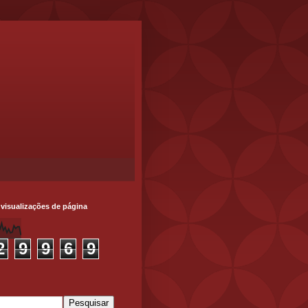
 visualizações de página
2
9
9
6
9