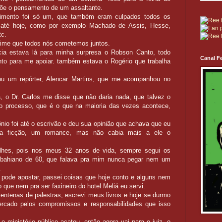
põe o pensamento de um assaltante.
mento foi só um, que também eram culpados todos os
li até hoje, como por exemplo Machado de Assis, Hesse,
tc.
 crime que todos nós cometemos juntos.
ia estava lá para minha surpresa o Robson Canto, todo
Canal Fe
nto para me apoiar. também estava o Rogério que trabalha
u um repórter, Alencar Martins, que me acompanhou no
o Dr. Carlos me disse que não daria nada, que talvez o
a o processo, que é o que na maioria das vezes acontece,
nio foi até o escrivão e deu sua opinião que achava que eu
ma ficção, um romance, mas não cabia mais a ele o
lhes, pois nos meus 32 anos de vida, sempre segui os
bahiano de 60, que falava pra mim nunca pegar nem um
.
so, pode apostar, passei coisas que hoje conto e alguns nem
que nem pra ser faxineiro do hotel Meliá eu servi.
centenas de palestras, escrevi meus livros e hoje se durmo
ercado pelos compromissos e responsabilidades que isso
o ministério público acatou, então agora vai para o juiz, o