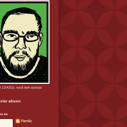
l 1DASUL você tem acesso
ciar abuso
ou eu
Ferréz