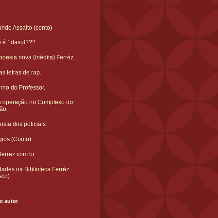
nde Assalto (conto)
e é 1dasul???
oesia nova (inédita) Ferréz
s letras de rap.
rno do Professor.
 operação no Complexo do
ão.
sta dos policiais
gios (Conto)
ferrez.com.br
ades na Biblioteca Ferréz
sco)
o autor