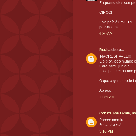
Enquanto eles sempre t
CIRCO!
Este país é um CIRCO 
passagem).
6:30 AM
Rocha
disse...
INACREDITAVEL!!!
E o pior, todo mundo 
Cara, tamu junto ai!
Essa palhacada nao po
O que a gente pode f
Abraco
11:29 AM
Consta nos Ovnis, no
Parece mentira!!
Força pra vc!!!
5:16 PM