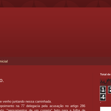
nicial
Total de
o.
1
4
ue venho juntando nessa caminhada.
-
poimento na 77 delegacia pela acusação no artigo 286
exto :"pensamentos de um correria" feito para a folha de