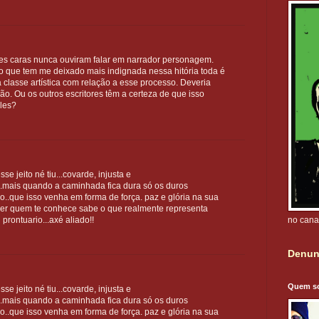
esses caras nunca ouviram falar em narrador personagem.
o que tem me deixado mais indignada nessa hitória toda é
 classe artística com relação a esse processo. Deveria
ão. Ou os outros escritores têm a certeza de que isso
les?
se jeito né tiu...covarde, injusta e
...mais quando a caminhada fica dura só os duros
.que isso venha em forma de força. paz e glória na sua
rer quem te conhece sabe o que realmente representa
no cana
rontuario...axé aliado!!
Denun
Quem s
se jeito né tiu...covarde, injusta e
...mais quando a caminhada fica dura só os duros
.que isso venha em forma de força. paz e glória na sua