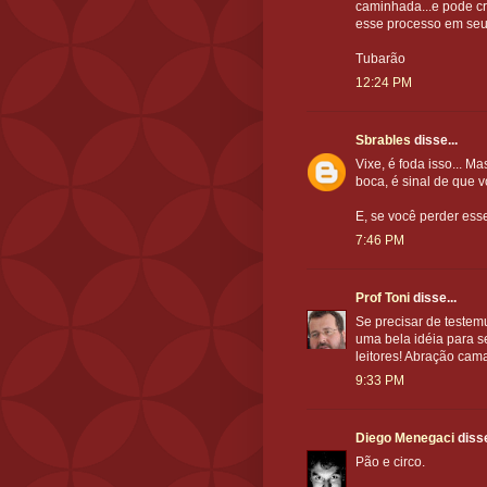
caminhada...e pode c
esse processo em seu p
Tubarão
12:24 PM
Sbrables
disse...
Vixe, é foda isso... M
boca, é sinal de que v
E, se você perder esse
7:46 PM
Prof Toni
disse...
Se precisar de testem
uma bela idéia para 
leitores! Abração cam
9:33 PM
Diego Menegaci
disse
Pão e circo.