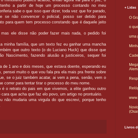
 tenho a partir de hoje um processo contando no meu
+ Lidas
iferia sabe o que isso quer dizer, toda vez que for parado,
e se não convencer o policial, posso ser detido para
O Gra
nto para quem tem processo constando que é daquele jeito
o qu
, mas ele disse não poder fazer mais nada, o pedido foi
uma p
 a minha família, que um texto fez eu ganhar uma mancha
Minha
também que outro texto (o do Luciano Huck) que disse que
o Nascimento, fazendo alusão a justiceiros, sequer foi
Cade
Mega
ha de 1 ano e dois meses, que estava doente, esperando eu
Alem
o, pensei muito o que vou fala pra ela mais pra frente sobre
ue, se o juiz também acatar, ai vem a pena, senão, vem o
Respo
e correr para tentar tirar o processo do meu nome.
Reló
 é o retrato do pais em que vivemos, a elite ganhou outro
o cara que acha que faz elo povo, um artigo no prontuário.
www.
 não mudaria uma virgula do que escrevi, porque tenho
.
Novid
(Osa
Livros d