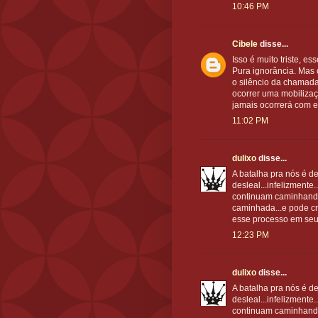
10:46 PM
Cibele
disse...
Isso é muito triste, 
Pura ignorância. Mas 
o silêncio da chamada
ocorrer uma mobilizaç
jamais ocorrerá com e
11:02 PM
dulixo
disse...
A batalha pra nós é des
desleal...infelizmente
continuam caminhando.
caminhada...e pode c
esse processo em seu p
12:23 PM
dulixo
disse...
A batalha pra nós é des
desleal...infelizmente
continuam caminhando.