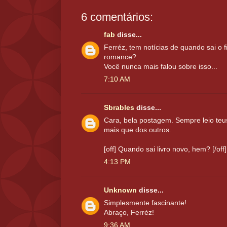
6 comentários:
fab
disse...
Ferréz, tem notícias de quando sai o 
romance?
Você nunca mais falou sobre isso...
7:10 AM
Sbrables
disse...
Cara, bela postagem. Sempre leio teu
mais que dos outros.
[off] Quando sai livro novo, hem? [/off]
4:13 PM
Unknown
disse...
Simplesmente fascinante!
Abraço, Ferréz!
9:36 AM