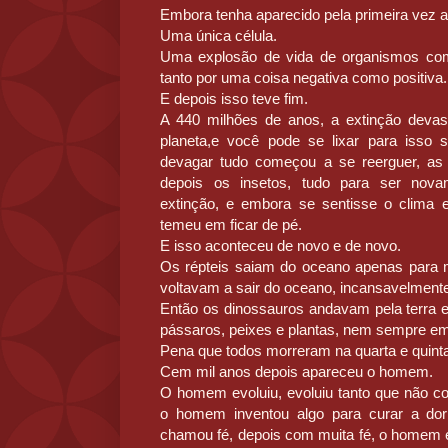
Embora tenha aparecido pela primeira vez a
Uma única célula.
Uma explosão de vida de organismos começ
tanto por uma coisa negativa como positiva.
E depois isso teve fim.
A 440 milhões de anos, a extinção deva
planeta,e você pode se lixar para isso
devagar tudo começou a se reerguer, as 
depois os insetos, tudo para ser nov
extinção, e embora se sentisse o clima
temeu em ficar de pé.
E isso aconteceu de novo e de novo.
Os répteis saiam do oceano apenas para
voltavam a sair do oceano, incansavelment
Então os dinossauros andavam pela terra 
pássaros, peixes e plantas, nem sempre em
Pena que todos morreram na quarta e quinta
Cem mil anos depois apareceu o homem.
O homem evoluiu, evoluiu tanto que não c
o homem inventou algo para curar a dor
chamou fé, depois com muita fé, o homem es