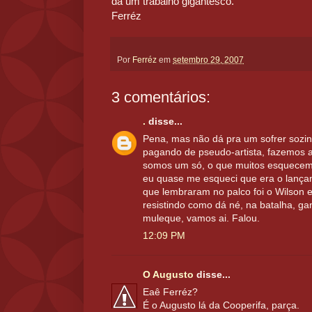
dá um trabalho gigantesco.
Ferréz
Por
Ferréz
em
setembro 29, 2007
3 comentários:
.
disse...
Pena, mas não dá pra um sofrer sozin
pagando de pseudo-artista, fazemos 
somos um só, o que muitos esquecem
eu quase me esqueci que era o lança
que lembraram no palco foi o Wilson 
resistindo como dá né, na batalha, g
muleque, vamos ai. Falou.
12:09 PM
O Augusto
disse...
Eaê Ferréz?
É o Augusto lá da Cooperifa, parça.