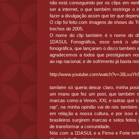
não está conseguindo por os clips em n
ser a internet, o que também restringe o 
fazer a divulgação assim que ter que depend
O clip foi feito com imagens de shows do T
trechos de 2005.
O nome do clip também é o nome do di
1DASUL Fonográfica, esse será o ult
fonográfica, que lançaram o disco também em
agradecemos a todos que prestigiaram nos
ao rap nacional, e de sofrimento já basta n
http://www.youtube.com/watch?v=J8LvuY
também só queria deixar claro, minha pos
um mano que fez um post, que também nã
marcas como a Venon, XXl, e outras que c
rap", na minha opinião vai de nós também
em relação a nossa cultura, e por isso é
brasileiros surgirem marcas e selos feito
de transformar a comunidade.
Nós com a 1DASUL e a Firme e Forte tenta