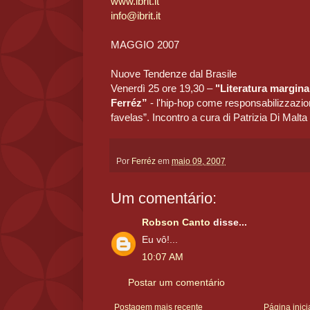
www.ibrit.it
info@ibrit.it
MAGGIO 2007
Nuove Tendenze dal Brasile
Venerdì 25 ore 19,30 –
"Literatura margina
Ferréz”
- l'hip-hop come responsabilizzazion
favelas”. Incontro a cura di Patrizia Di Malta
Por
Ferréz
em
maio 09, 2007
Um comentário:
Robson Canto
disse...
Eu vô!...
10:07 AM
Postar um comentário
Postagem mais recente
Página inici