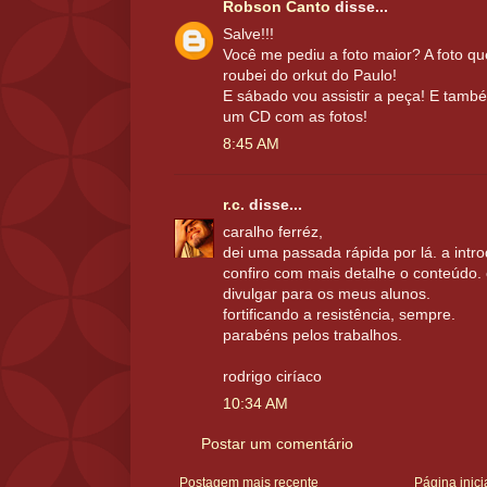
Robson Canto
disse...
Salve!!!
Você me pediu a foto maior? A foto qu
roubei do orkut do Paulo!
E sábado vou assistir a peça! E també
um CD com as fotos!
8:45 AM
r.c.
disse...
caralho ferréz,
dei uma passada rápida por lá. a intr
confiro com mais detalhe o conteúdo.
divulgar para os meus alunos.
fortificando a resistência, sempre.
parabéns pelos trabalhos.
rodrigo ciríaco
10:34 AM
Postar um comentário
Postagem mais recente
Página inici