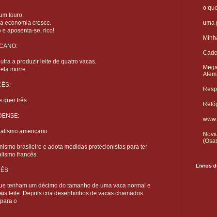
o qu
um touro.
uma p
e a economia cresce.
e aposenta-se, rico!
Minha
ICANO:
Cade
tra a produzir leite de quatro vacas.
Mega
ela morre.
Alem
CÊS:
Respo
 quer três.
Reló
DENSE:
www.
talismo americano.
Novid
(Osa
nismo brasileiro e adota medidas protecionistas para ter
alismo francês.
Livros d
ÊS:
ue tenham um décimo do tamanho de uma vaca normal e
is leite. Depois cria desenhinhos de vacas chamados
para o