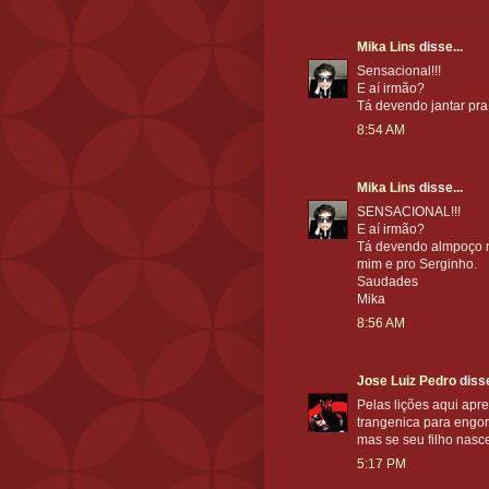
Mika Lins
disse...
Sensacional!!!
E aí irmão?
Tá devendo jantar pra
8:54 AM
Mika Lins
disse...
SENSACIONAL!!!
E aí irmão?
Tá devendo almpoço n
mim e pro Serginho.
Saudades
Mika
8:56 AM
Jose Luiz Pedro
disse
Pelas lições aqui ap
trangenica para engor
mas se seu filho nasc
5:17 PM