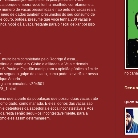
tua, porque embora você tenha recolhido corretamente a
o número de vacas presumidas e não pelo de vacas reais.
or meio de dados também presumidos do seu consumo de
s de couro, botões, presume que você tenha 200 vacas e
enca, você dá a vaca restante para o fiscal deixar por isso
.
a, muito bem completada pelo Rodrigo é essa...
ntinua quando a tv Globo e afiliadas, a Veja e demais
de S. Paulo e Estadão manipulam a opinião pública a fim de
no cana
um segundo golpe de estado, como pode-se verificar nessa
rique Amorin
.ig.com.br/materias/394501-
Denun
78_1.html
mina que a parte da população que possui duas vacas trate
Quem s
e como gado, como manada. E eles, donos das vacas são
e detentores da sabedoria e ética inconstestáveis. Aos
a resta senão segui-los incontestavelmente, para a
como eles assim determinarem.