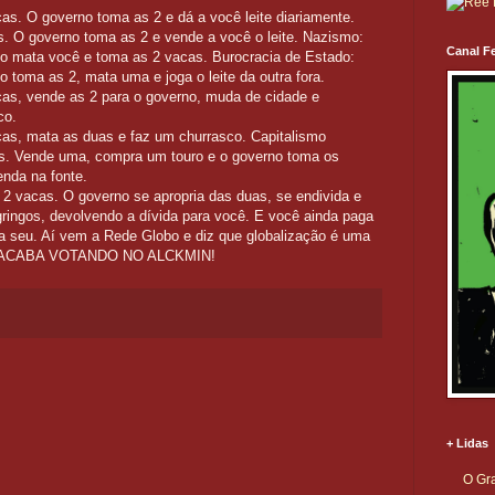
s. O governo toma as 2 e dá a você leite diariamente.
. O governo toma as 2 e vende a você o leite. Nazismo:
Canal Fe
o mata você e toma as 2 vacas. Burocracia de Estado:
 toma as 2, mata uma e joga o leite da outra fora.
as, vende as 2 para o governo, muda de cidade e
co.
as, mata as duas e faz um churrasco. Capitalismo
s. Vende uma, compra um touro e o governo toma os
nda na fonte.
 vacas. O governo se apropria das duas, se endivida e
gringos, devolvendo a dívida para você. E você ainda paga
ra seu. Aí vem a Rede Globo e diz que globalização é uma
CÊ ACABA VOTANDO NO ALCKMIN!
+ Lidas
O Gra