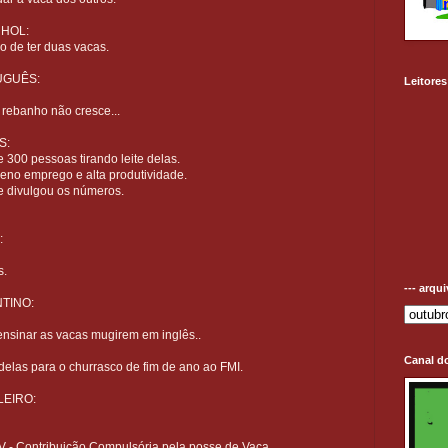
NHOL:
o de ter duas vacas.
UGUÊS:
Leitores
rebanho não cresce...
S:
 300 pessoas tirando leite delas.
leno emprego e alta produtividade.
ue divulgou os números.
:
s.
--- arqu
TINO:
ensinar as vacas mugirem em inglês..
Canal d
delas para o churrasco de fim de ano ao FMI.
LEIRO:
V - Contribuição Compulsória pela posse de Vaca.