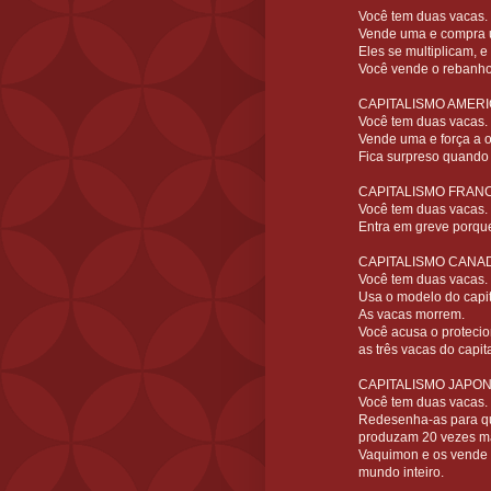
Você tem duas vacas.
Vende uma e compra 
Eles se multiplicam, 
Você vende o rebanho 
CAPITALISMO AMER
Você tem duas vacas.
Vende uma e força a ou
Fica surpreso quando 
CAPITALISMO FRAN
Você tem duas vacas.
Entra em greve porque
CAPITALISMO CANA
Você tem duas vacas.
Usa o modelo do capi
As vacas morrem.
Você acusa o protecio
as três vacas do capit
CAPITALISMO JAPON
Você tem duas vacas.
Redesenha-as para q
produzam 20 vezes ma
Vaquimon e os vende 
mundo inteiro.