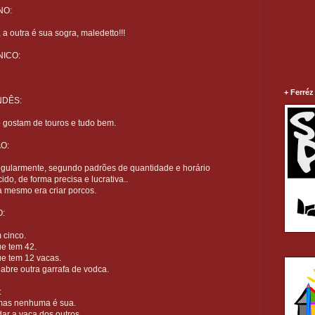
NO:
a outra é sua sogra, maledetto!!!
NICO:
+ Ferréz
NDÊS:
o gostam de touros e tudo bem.
O:
egularmente, segundo padrões de quantidade e horário
do, de forma precisa e lucrativa..
 mesmo era criar porcos.
:
 cinco.
ue tem 42.
ue tem 12 vacas.
 abre outra garrafa de vodca.
:
mas nenhuma é sua.
ar a vaca dos outros.