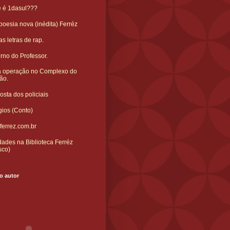
e é 1dasul???
oesia nova (inédita) Ferréz
s letras de rap.
rno do Professor.
 operação no Complexo do
ão.
sta dos policiais
gios (Conto)
ferrez.com.br
ades na Biblioteca Ferréz
sco)
o autor