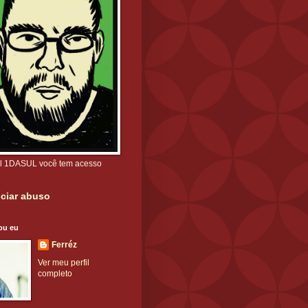
l 1DASUL você tem acesso
ciar abuso
ou eu
Ferréz
Ver meu perfil
completo