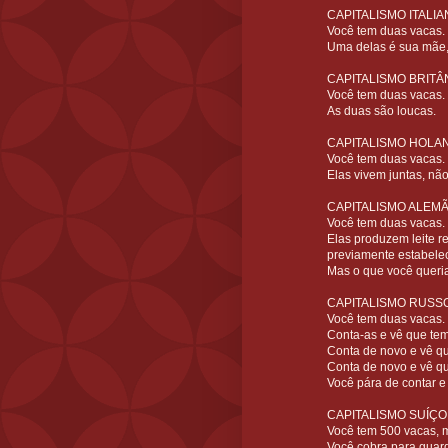
CAPITALISMO ITALIA
Você tem duas vacas.
Uma delas é sua mãe, 
CAPITALISMO BRITÂ
Você tem duas vacas.
As duas são loucas.
CAPITALISMO HOLA
Você tem duas vacas.
Elas vivem juntas, nã
CAPITALISMO ALEMÃ
Você tem duas vacas.
Elas produzem leite r
previamente estabeleci
Mas o que você queria
CAPITALISMO RUSSO
Você tem duas vacas.
Conta-as e vê que tem
Conta de novo e vê q
Conta de novo e vê q
Você pára de contar e
CAPITALISMO SUÍÇO
Você tem 500 vacas, 
Você cobra para guard