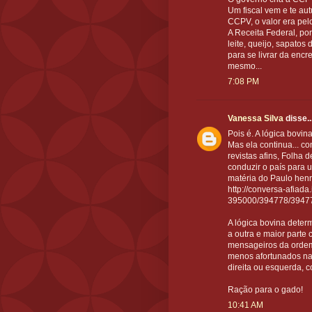
Um fiscal vem e te au
CCPV, o valor era pel
A Receita Federal, p
leite, queijo, sapato
para se livrar da encr
mesmo...
7:08 PM
Vanessa Silva
disse..
Pois é. A lógica bovin
Mas ela continua... co
revistas afins, Folha 
conduzir o país para 
matéria do Paulo hen
http://conversa-afiada
395000/394778/3947
A lógica bovina deter
a outra e maior part
mensageiros da ordem 
menos afortunados nad
direita ou esquerda, 
Ração para o gado!
10:41 AM