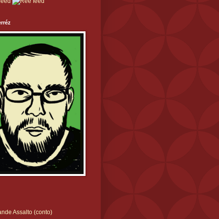
rréz
nde Assalto (conto)