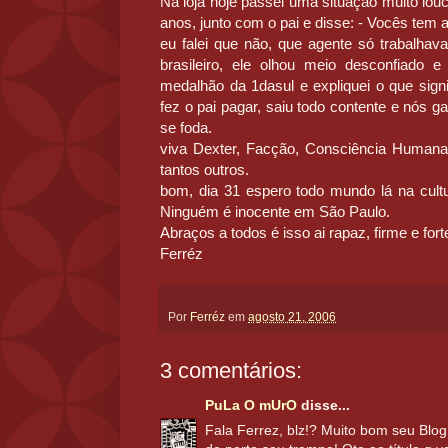
Na loja hoje passei uma situação muito lo
anos, junto com o pai e disse: - Vocês te
eu falei que não, que agente só trabalha
brasileiro, ele olhou meio desconfiado 
medalhão da 1dasul e expliquei o que sign
fez o pai pagar, saiu todo contente e nós
se foda.
viva Dexter, Facção, Consciência Humana, 
tantos outros.
bom, dia 31 espero todo mundo lá na cultu
Ninguém é inocente em São Paulo.
Abraços a todos é isso ai rapaz, firme e fort
Ferréz
Por
Ferréz
em
agosto 21, 2006
3 comentários:
PuLa O mUrO
disse...
Fala Ferrez, blz!? Muito bom seu Blo