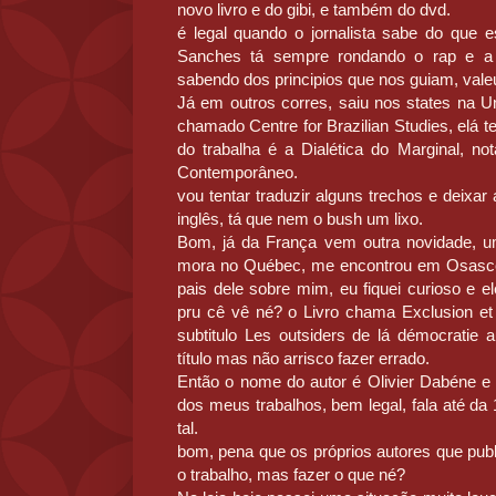
novo livro e do gibi, e também do dvd.
é legal quando o jornalista sabe do que e
Sanches tá sempre rondando o rap e a l
sabendo dos principios que nos guiam, valeu
Já em outros corres, saiu nos states na 
chamado Centre for Brazilian Studies, elá 
do trabalha é a Dialética do Marginal, not
Contemporâneo.
vou tentar traduzir alguns trechos e deix
inglês, tá que nem o bush um lixo.
Bom, já da França vem outra novidade, u
mora no Québec, me encontrou em Osasco
pais dele sobre mim, eu fiquei curioso e e
pru cê vê né? o Livro chama Exclusion et
subtitulo Les outsiders de lá démocratie a
título mas não arrisco fazer errado.
Então o nome do autor é Olivier Dabéne e
dos meus trabalhos, bem legal, fala até da
tal.
bom, pena que os próprios autores que pu
o trabalho, mas fazer o que né?