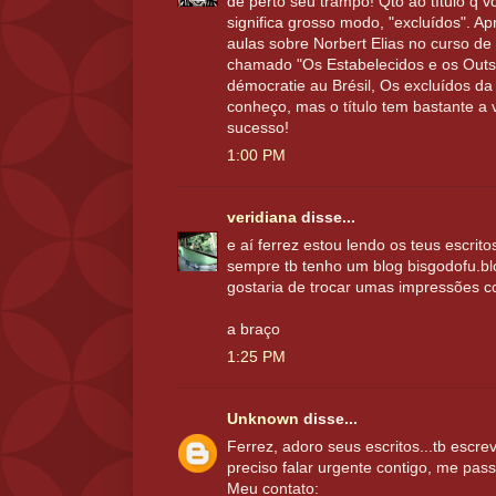
de perto seu trampo! Qto ao título q vc
significa grosso modo, "excluídos". 
aulas sobre Norbert Elias no curso de 
chamado "Os Estabelecidos e os Outsid
démocratie au Brésil, Os excluídos da
conheço, mas o título tem bastante a
sucesso!
1:00 PM
veridiana
disse...
e aí ferrez estou lendo os teus escrito
sempre tb tenho um blog bisgodofu.b
gostaria de trocar umas impressões c
a braço
1:25 PM
Unknown
disse...
Ferrez, adoro seus escritos...tb escr
preciso falar urgente contigo, me pas
Meu contato: