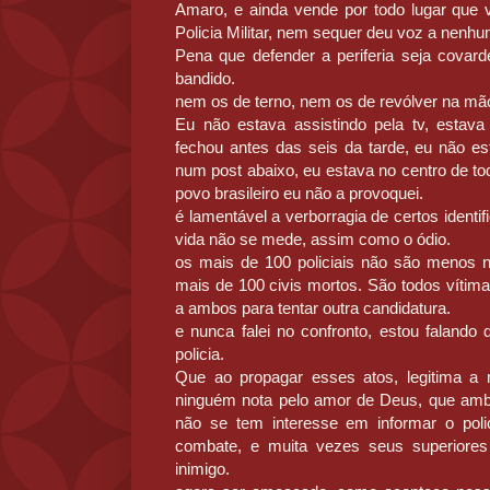
Amaro, e ainda vende por todo lugar que v
Policia Militar, nem sequer deu voz a nenh
Pena que defender a periferia seja covar
bandido.
nem os de terno, nem os de revólver na mã
Eu não estava assistindo pela tv, est
fechou antes das seis da tarde, eu não e
num post abaixo, eu estava no centro de t
povo brasileiro eu não a provoquei.
é lamentável a verborragia de certos identi
vida não se mede, assim como o ódio.
os mais de 100 policiais não são menos
mais de 100 civis mortos. São todos víti
a ambos para tentar outra candidatura.
e nunca falei no confronto, estou falando
policia.
Que ao propagar esses atos, legitima a
ninguém nota pelo amor de Deus, que am
não se tem interesse em informar o polic
combate, e muita vezes seus superior
inimigo.