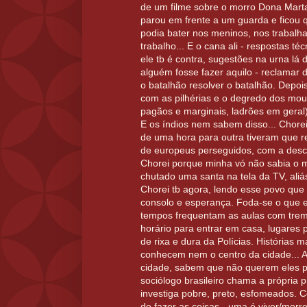
de um filme sobre o morro Dona Mart
parou em frente a um guarda e ficou 
podia bater nos meninos, nos trabalh
trabalho... E o cana ali - respostas téc
ele tb é contra, sugestões na urna lá
alguém fosse fazer aquilo - reclamar 
o batalhão resolver o batalhão. Depo
com as pilhérias e o degredo dos mour
pagãos e marginais, ladrões em geral)
E os índios nem sabem disso... Chorei
de uma hora para outra tiveram que 
de europeus perseguidos, com a descu
Chorei porque minha vó não sabia o m
chutado uma santa na tela da TV, aliá
Chorei tb agora, lendo esse povo que 
consolo e esperança. Foda-se o que e
tempos frequentam as aulas com trem
horário para entrar em casa, lugares 
de rixa e dura da Polícias. Histórias
conhecem nem o centro da cidade... 
cidade, sabem que não querem eles p
sociólogo brasileiro chama a própria pr
investiga pobre, preto, esfomeados. C
de fazer as coisas - uma é viver/morr