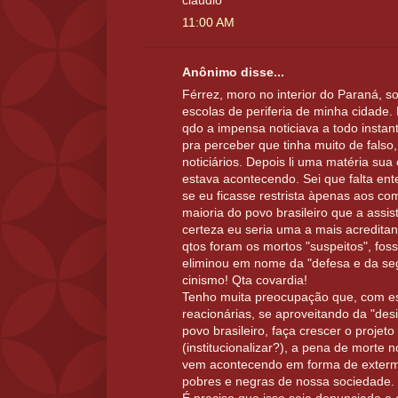
claudio
11:00 AM
Anônimo disse...
Férrez, moro no interior do Paraná, 
escolas de periferia de minha cidade
qdo a impensa noticiava a todo insta
pra perceber que tinha muito de falso
noticiários. Depois li uma matéria su
estava acontecendo. Sei que falta ent
se eu ficasse restrista àpenas aos c
maioria do povo brasileiro que a assi
certeza eu seria uma a mais acreditan
qtos foram os mortos "suspeitos", fos
eliminou em nome da "defesa e da se
cinismo! Qta covardia!
Tenho muita preocupação que, com es
reacionárias, se aproveitando da "des
povo brasileiro, faça crescer o projeto 
(institucionalizar?), a pena de morte n
vem acontecendo em forma de extermí
pobres e negras de nossa sociedade.