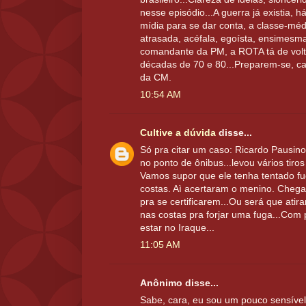
nesse episódio...A guerra já existia, 
mídia para se dar conta, a classe-mé
atrasada, acéfala, egoísta, ensimesm
comandante da PM, a ROTA tá de vol
décadas de 70 e 80...Preparem-se, ca
da CM.
10:54 AM
Cultive a dúvida
disse...
Só pra citar um caso: Ricardo Pausino
no ponto de ônibus...levou vários tiro
Vamos supor que ele tenha tentado fugi
costas. Aì acertaram o menino. Chega
pra se certificarem...Ou será que atir
nas costas pra forjar uma fuga...Com 
estar no Iraque...
11:05 AM
Anônimo disse...
Sabe, cara, eu sou um pouco sensível