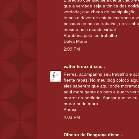
É preciso que isso seja denunciado e
que a verdade seja a tônica dos notic
verdade; que chega de manipulação...
temos o dever de estabelecermos a v
pessoas no nosso trabalho, na vizinhan
mesmo pelo mundo virtual.
Parabéns pelo teu trabalho
Dalva Maria
2:09 PM
valter ferraz
disse...
Ferrèz, acompanho seu trabalho e ac
frente rapáz! No meu blog coloco algu
eles saberem que aqui onde moramos 
aqui mora gente do bem e quer viver 
morrer na periferia. Apesar que se eu 
morar onde moro.
Abraço
4:03 PM
Olheiro da Desgraça
disse...