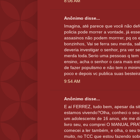
8:06 AM
Anônimo disse...
Imagina, até parece que você não def
policia pode morrer a vontade, já ess
assasinos não podem morrrer, pq os e
bonzinhos, Vai se ferra seu merda, sab
deveria investigar o senhor, pra ver s
merda toda.Serio uma pessoas q tem 
ensino, acha o senhor o cara mais es
de fazer populismo e não tem o minimo
poco e depois vc publica suas bestei
9:54 AM
Anônimo disse...
E aí FERREZ, tudo bem, apesar da si
estamos vivendo?Olha, conheci o seu 
um adolescente de 16 anos, ele me di
livro seu, eu comprei O MANUAL PRA
comecei a ler também, e olha, o seu 
muito, no TCC que estou fazendo 