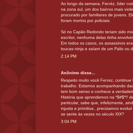
Ao longo da semana, Ferréz, líder c
na zona sul, um dos bairros mais viol
procurado por familiares de jovens. E
foram mortos por policiais.
Só no Capão Redondo teriam sido mo
escritor, nenhuma delas tinha envolv
Em todos os casos, os assassinos e
toucas-ninja e saíam de um Palio ou 
2:14 PM
Anônimo disse...
Respeito muito você Ferrez, continue
trabalho. Estamos acompanhando daq
tem bom senso e conhece a verdadeira
História que aprendemos na *$#$*!! de
particular, sabe que, infelizmente, a
injusta e primitiva...precisamos evolu
se sente às vezes no século XIX?
3:04 PM