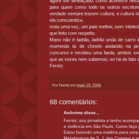
agora ser ameaçado, como acontece ness
para quem como todo os outros escritor
verdade sempre trazem cultura, e cultura nã
ela conscientiza.
mais uma vez, um pais melhor, sem intoler
que feito com respeito.
Mano não é ladrão, ladrão anda de carro 
morrendo tá de chinelo andando na pe
concurso e recebeu uma farda, ambos so
que as vezes nem sabemos, se há de fato 
Ferréz
Por
Ferréz
em
maio 20, 2006
68 comentários:
Anônimo disse...
Ferréz, sou jornalista e tenho acomp
a violência em São Paulo. Como faço 
Estou fazendo uma matéria para uma r
Metalúrgicos de S. J. dos Campos e g