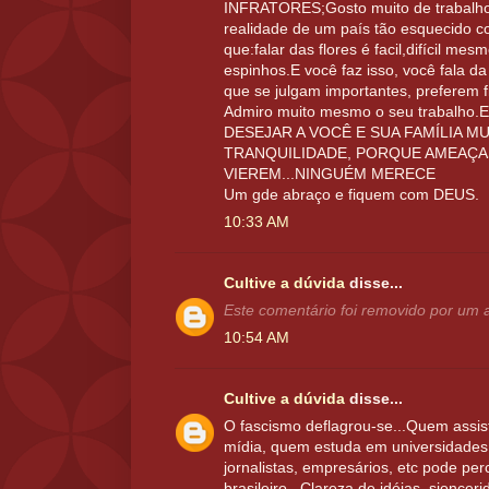
INFRATORES;Gosto muito de trabalho
realidade de um país tão esquecido c
que:falar das flores é facil,difícil me
espinhos.E você faz isso, você fala d
que se julgam importantes, preferem f
Admiro muito mesmo o seu trabal
DESEJAR A VOCÊ E SUA FAMÍLIA MU
TRANQUILIDADE, PORQUE AMEAÇA
VIEREM...NINGUÉM MERECE
Um gde abraço e fiquem com DEUS.
10:33 AM
Cultive a dúvida
disse...
Este comentário foi removido por um a
10:54 AM
Cultive a dúvida
disse...
O fascismo deflagrou-se...Quem assis
mídia, quem estuda em universidade
jornalistas, empresários, etc pode per
brasileiro...Clareza de idéias, sioncer