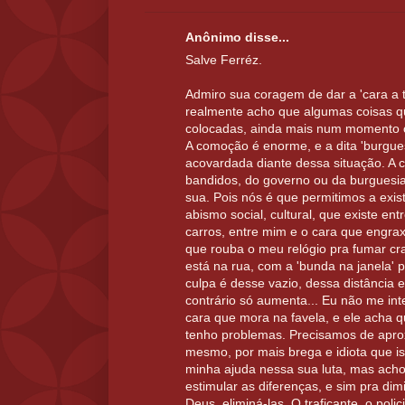
Anônimo disse...
Salve Ferréz.
Admiro sua coragem de dar a 'cara a 
realmente acho que algumas coisas q
colocadas, ainda mais num momento 
A comoção é enorme, e a dita 'burgues
acovardada diante dessa situação. A c
bandidos, do governo ou da burguesia
sua. Pois nós é que permitimos a exi
abismo social, cultural, que existe en
carros, entre mim e o cara que engra
que rouba o meu relógio pra fumar cra
está na rua, com a 'bunda na janela' p
culpa é desse vazio, dessa distância 
contrário só aumenta... Eu não me in
cara que mora na favela, e ele acha q
tenho problemas. Precisamos de apro
mesmo, por mais brega e idiota que i
minha ajuda nessa sua luta, mas acho
estimular as diferenças, e sim pra dim
Deus, eliminá-las. O traficante, o polic