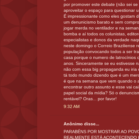
por promover este debate (não sei se f
aproveitar o espaço para questionar 
É impressionante como eles gostam de
um denunicismo barato e sem comprom
jogar merda no ventilador e na sema
bomba e aí todos os colunistas, edit
especialistas e donos da verdade naqu
neste domingo o Correio Braziliense 
população convocando todos a ser tr
casa porque o numero de latrocínios 
anos. Sinceramente se eu estivesse n
não com essa big propaganda eu iria
tá todo mundo dizendo que é um merc
é que na semana que vem quando o ass
encontrar outro assunto e esse vai ca
papel social da mídia? Só o denunci
rentável? Oras... por favor!
9:32 AM
Anônimo disse...
PARABÉNS POR MOSTRAR AO POVO
REALMENTE ESTÁ ACONTECENDO E