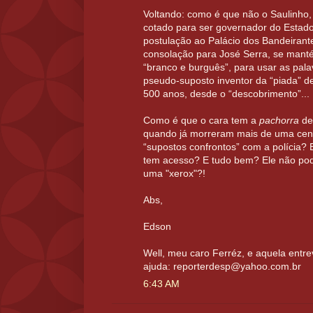
Voltando: como é que não o Saulinho, 
cotado para ser governador do Estad
postulação ao Palácio dos Bandeirante
consolação para José Serra, se manté
“branco e burguês”, para usar as pal
pseudo-suposto inventor da “piada” d
500 anos, desde o “descobrimento”...
Como é que o cara tem a
pachorra
de 
quando já morreram mais de uma cen
“supostos confrontos” com a polícia?
tem acesso? E tudo bem? Ele não pod
uma "xerox"?!
Abs,
Edson
Well, meu caro Ferréz, e aquela entr
ajuda: reporterdesp@yahoo.com.br
6:43 AM