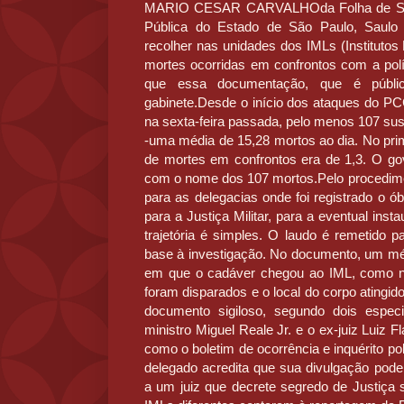
MARIO CESAR CARVALHOda Folha de S.Pa
Pública do Estado de São Paulo, Saulo
recolher nas unidades dos IMLs (Institutos
mortes ocorridas em confrontos com a pol
que essa documentação, que é públic
gabinete.Desde o início dos ataques do PC
na sexta-feira passada, pelo menos 107 susp
-uma média de 15,28 mortos ao dia. No prim
de mortes em confrontos era de 1,3. O gov
com o nome dos 107 mortos.Pelo procedimen
para as delegacias onde foi registrado o ó
para a Justiça Militar, para a eventual inst
trajetória é simples. O laudo é remetido p
base à investigação. No documento, um méd
em que o cadáver chegou ao IML, como núm
foram disparados e o local do corpo atingi
documento sigiloso, segundo dois especia
ministro Miguel Reale Jr. e o ex-juiz Luiz
como o boletim de ocorrência e inquérito po
delegado acredita que sua divulgação pode p
a um juiz que decrete segredo de Justiça 