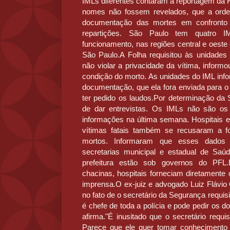
IMLs diferentes contaram à reportagem da 
nomes não fossem revelados, que a ord
documentação das mortes em confronto
repartições. São Paulo tem quatro
funcionamento, nas regiões central e oeste
São Paulo.A Folha requisitou às unidades
não violar a privacidade da vítima, inform
condição do morto. As unidades do IML inf
documentação, que ela fora enviada para o 
ter pedido os laudos.Por determinação da S
de dar entrevistas. Os IMLs não são os
informações na última semana. Hospitais 
vítimas fatais também se recusaram a f
mortos. Informaram que esses dados 
secretarias municipal e estadual de Sa
prefeitura estão sob governos do PFL.
chacinas, hospitais forneciam diretamente
imprensa.O ex-juiz e advogado Luiz Flávio
no fato de o secretário da Segurança requisi
é chefe de toda a polícia e pode pedir os 
afirma."É inusitado que o secretário requ
Parece que ele quer tomar conhecimento