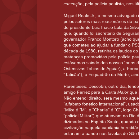
execução, pela polícia paulista, nos ú
Miguel Reale Jr., o mesmo advogado (
pelos setores mais reacionários do p
do presidente Luiz Inácio Lula da Silv
que, quando foi secretário de Segura
governador Franco Montoro (acho que
que cometeu ao ajudar a fundar o PS
década de 1980, retinha os laudos do 
matanças promovidas pela polícia pauli
estávamos saindo dos nossos “anos 
Ostensivas Tobias de Aguiar), a Força 
“Taticão”), o Esquadrão da Morte, ain
Parenteses: Descobri, outro dia, lend
amigo Ferréz para a
Carta Maior
que a
Não entendi direito, será mesmo aque
“alfabeto fonético internacional”, usad
“Mike é “M”, e "Charlie" é “C”, logo Char
“policial Militar”) que atuavam no Rio 
dizimados no Espírito Santo, quando 
civilização naquela capitania hereditá
estariam atuando nas favelas de São P