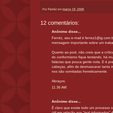
Por
Ferréz
em
março 19, 2006
12 comentários:
Anônimo disse...
Ferréz, seu e-mail é ferrez1@ig.com.
mensagem importante sobre um trabal
Quanto ao post, não creio que a críti
do conformismo fique tentando, há m
falácias que pouca gente nota. E é pr
cabeças, afim de desmascarar tanta 
nos são vomitadas freneticamente.
Abraços.
11:36 AM
Anônimo disse...
É claro que existe todo um processo s
útil em relação aos "mal informados" 