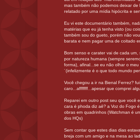
mas também não podemos deixar de l
relatado por uma mídia hipócrita e sen
Eu vi este documentário também, nada
matérias que eu já tenha visto (ou cois
também sou do gueto, porém não vou
barata e nem pagar uma de coitado em
Bom senso e carater vai de cada um, 
por natureza humana (sempre seremo
forma), afinal...se eu não olhar o me
´(infelizmente é o que todo mundo pen
Você chegou a ir na Bienal Ferrez? fui
caro...afffffff...apesar que comprei alg
Reparei em outro post seu que você e
cara é phoda diz aê? a Voz do Fogo é
obras em quadrinhos (Watchman é um
dos HQs)
Sem contar que estes dias dias estav
breja com um amigo e na mesa ao la