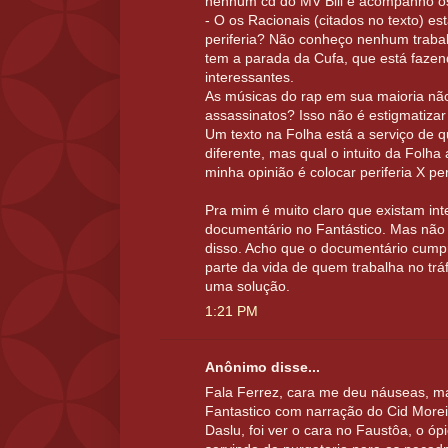
nenhum cd do MV Bill e acompanho o
- O os Racionais (citados no texto) e
periferia? Não conheço nenhum trabalh
tem a parada da Cufa, que está faze
interessantes.
As músicas do rap em sua maioria não
assassinatos? Isso não é estigmatizar 
Um texto na Folha está a serviço de 
diferente, mas qual o intuito da Folha
minha opinião é colocar periferia X per
Pra mim é muito claro que existam int
documentário no Fantástico. Mas não a
disso. Acho que o documentário cumpr
parte da vida de quem trabalha no trá
uma solução.
1:21 PM
Anônimo disse...
Fala Ferrez, cara me deu náuseas, m
Fantastico com narração do Cid Moreir
Daslu, foi ver o cara no Faustôa, o óp