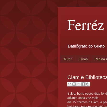
Ferréz
Datilógrafo do Gueto
Autor
Livros
Página i
Ciam e Bibliotec
Salve, bom, esses dias foi 
adiante cada vez mais.
dia 15 fizemos o Ciam, a ped
boa tanto para mim quanto pa