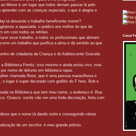
o ao Menor é um lugar que todos deviam passar lá pelo
aprender com as crianças especiais, o que é alegria e
op tá deixando o trabalho beneficente morrer?
itamos a rapaziada, o publico era melhor do que de
am em coro todos os refrões.
Canal Fe
azer esse trabalho, a todos os profissionais que abriram
 como um trabalho que purifica a alma e dá sentido ao que
Centro de cidadania da Criança e do Adelescente Graciela
 a Biblioteca Ferréz, isso mesmo e ainda estou vivo, mas
por nome de defunto em biblioteca rapaz.
mulher chamada Rose, que é uma pessoa maravilhosa e
 o lugar é super decorado com grafitis do F hero, Bob e
sada na Biblioteca que tem meu nome, o endereço é: Rua
sco. Osasco. vocês vão ver uma linda decoração, feita com
e disse que o nome tá dando sorte e conseguindo várias
ealização de um escritor. é meu grande prêmio.