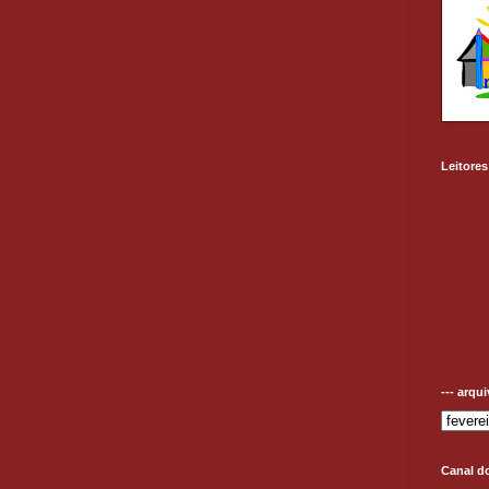
Leitores
--- arqu
Canal d