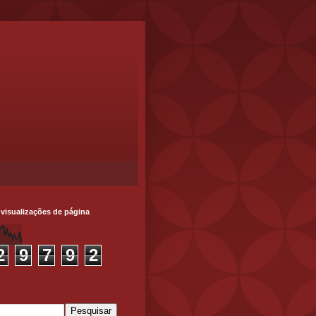
 visualizações de página
2
9
7
9
2