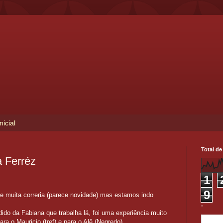
nicial
Total de
a Ferréz
1
9
de muita correria (parece novidade) mas estamos indo
-
ido da Fabiana que trabalha lá, foi uma experiência muito
ra o Mauricio (tref) e para o Alê (Negredo).