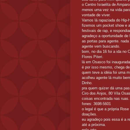
o Centro Israelita de Ampar
menos uma vez na vida para 
vontade de viver.
Vamos lá rapaziada do Hip-H
fizemos um pocket show e ag
festivais de rap, e respondi
agradeço a oportunidade de f
as portas para agente. nada
agente vem buscando.
bom, no dia 16 foi a ida no 
Flores Piteri.
lá em Osasco foi inaugurada
é por isso mesmo, chega de 
quem teve a idéia foi uma 
acolheu agente lá muito bem,
Dinho.
pra quem quizer dá uma pas
Ciro dos Anjos, 80 Vila Osa
coisas encontrada nas ruas.
fones: 3698-5601
o legal é que a própria Ros
doações.
eu agradeço pois essa é a r
até a próxima.
pela arte.