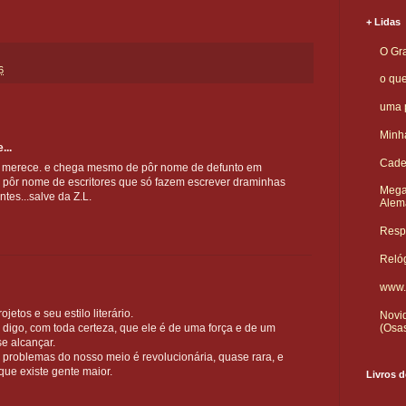
+ Lidas
O Gra
6
o qu
uma p
Minha
...
Cade
 merece. e chega mesmo de pôr nome de defunto em
e pôr nome de escritores que só fazem escrever draminhas
Mega
tes...salve da Z.L.
Alem
Respo
Reló
www.
etos e seu estilo literário.
Novid
(Osa
 digo, com toda certeza, que ele é de uma força e de um
se alcançar.
s problemas do nosso meio é revolucionária, quase rara, e
 que existe gente maior.
Livros d