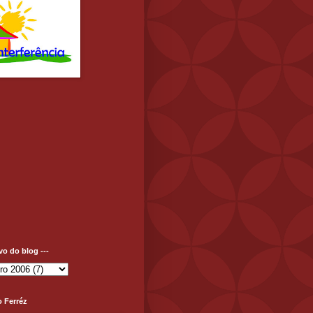
ivo do blog ---
o Ferréz