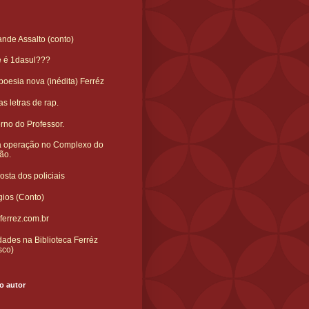
nde Assalto (conto)
e é 1dasul???
oesia nova (inédita) Ferréz
s letras de rap.
rno do Professor.
 operação no Complexo do
ão.
sta dos policiais
gios (Conto)
ferrez.com.br
ades na Biblioteca Ferréz
sco)
o autor