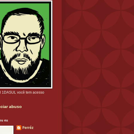
l 1DASUL você tem acesso
ciar abuso
ou eu
Ferréz