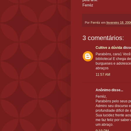
Ferréz
Por
Ferréz
em
fevereiro 18, 200
3 comentários:
Cultive a dúvida
disse
Parabéns, cara1 Você
biblioteca! E chega d
burgueses e adolescen
abraços
11:57 AM
Anônimo disse...
Ferréz,
Parabéns pelo seus proj
Admiro seu discurso e
profundiade difícil de 
Sua lucidez frente ao
me faz feliz por saber
um abraço.