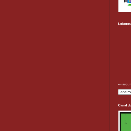
Leitores
--- arqu
Canal d