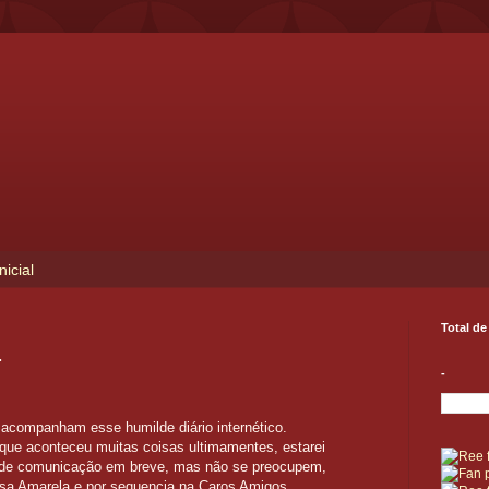
nicial
Total de
.
-
acompanham esse humilde diário internético.
que aconteceu muitas coisas ultimamentes, estarei
de comunicação em breve, mas não se preocupem,
sa Amarela e por sequencia na Caros Amigos.