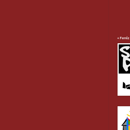
+ Ferréz