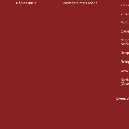
Página inicial
Postagem mais antiga
o qu
uma p
Minha
Cade
Mega
Alem
Respo
Reló
www.
Novid
(Osa
Livros d