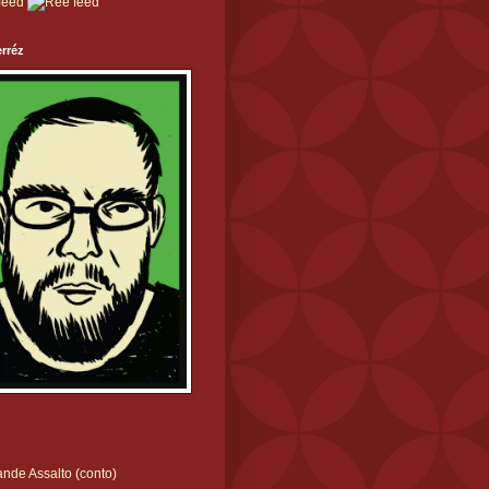
rréz
nde Assalto (conto)