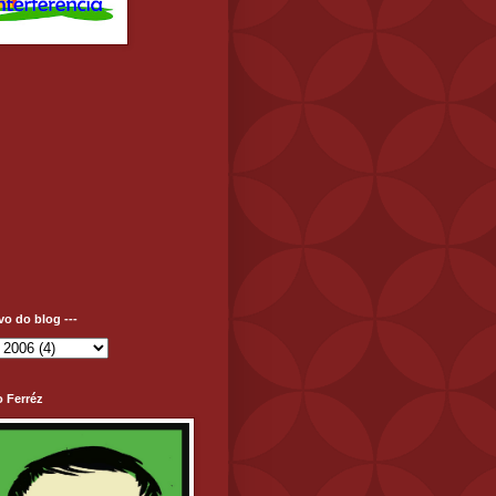
ivo do blog ---
o Ferréz