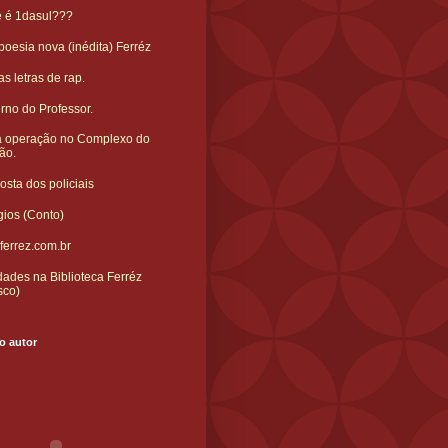
e é 1dasul???
oesia nova (inédita) Ferréz
s letras de rap.
rno do Professor.
 operação no Complexo do
ão.
sta dos policiais
gios (Conto)
ferrez.com.br
ades na Biblioteca Ferréz
sco)
o autor