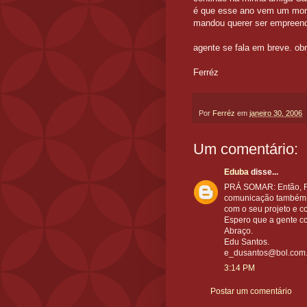
é que esse ano vem um mont
mandou querer ser empreen
agente se fala em breve. obr
Ferréz
Por
Ferréz
em
janeiro 30, 2006
Um comentário:
Eduba
disse...
PRÁ SOMAR: Então, Fe
comunicação também e 
com o seu projeto e c
Espero que a gente c
Abraço.
Edu Santos.
e_dusantos@bol.com.
3:14 PM
Postar um comentário