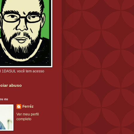
l 1DASUL você tem acesso
ciar abuso
ou eu
Ferréz
Ver meu perfil
completo