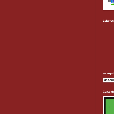
Leitores
--- arqu
Canal d