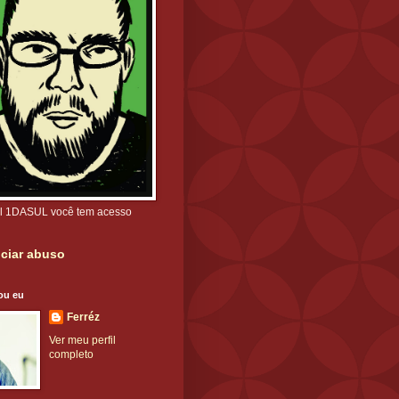
l 1DASUL você tem acesso
ciar abuso
ou eu
Ferréz
Ver meu perfil
completo