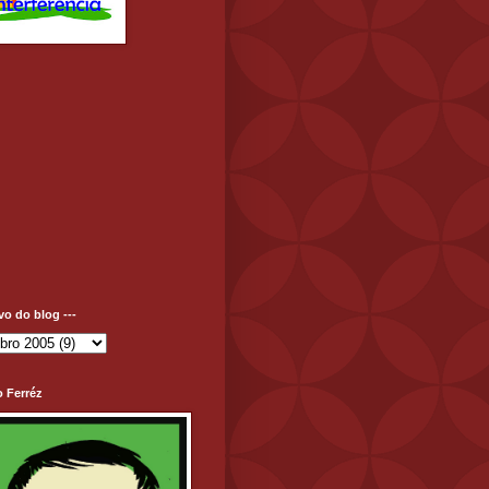
ivo do blog ---
o Ferréz