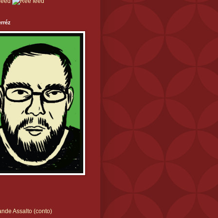
rréz
nde Assalto (conto)