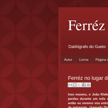
Ferréz
Datilógrafo do Gueto
Autor
Livros
Página i
Ferréz no lugar 
Isso mesmo, o João Klebe
perdeu durante um mês o 
então eu mesmo vou entra
de entrevista, chamado Dir