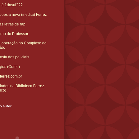
e é 1dasul???
oesia nova (inédita) Ferréz
s letras de rap.
rno do Professor.
 operação no Complexo do
ão.
sta dos policiais
gios (Conto)
ferrez.com.br
ades na Biblioteca Ferréz
sco)
o autor