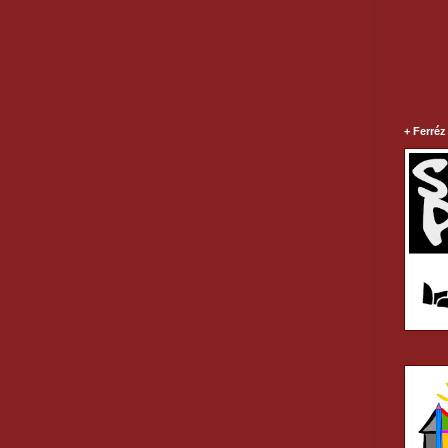
+ Ferréz