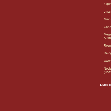
o qu
uma p
Minha
Cade
Mega
Alem
Respo
Reló
www.
Novid
(Osa
Livros d