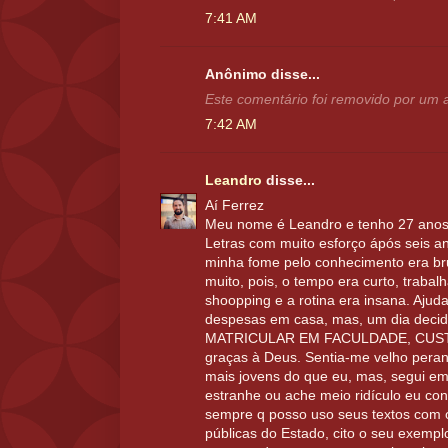
7:41 AM
Anônimo disse...
Este comentário foi removido por um a
7:42 AM
Leandro
disse...
Aí Ferrez
Meu nome é Leandro e tenho 27 anos
Letras com muito esforço ápós seis a
minha fome pelo conhecimento era bru
muito, pois, o tempo era curto, trab
shoopping e a rotina era insana. Ajud
despesas em casa, mas, um dia dec
MATRICULAR EM FACULDADE, CUST
graças à Deus. Sentia-me velho peran
mais jovens do que eu, mas, segui em 
estranhe ou ache meio ridículo eu con
sempre q posso uso seus textos com 
públicas do Estado, cito o seu exemplo