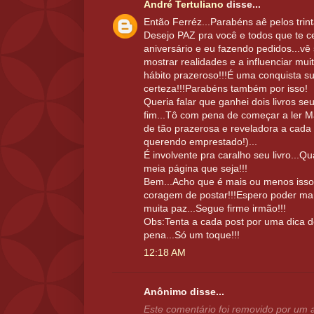
André Tertuliano
disse...
Então Ferréz...Parabéns aê pelos trint
Desejo PAZ pra você e todos que te c
aniversário e eu fazendo pedidos...vê
mostrar realidades e a influenciar mui
hábito prazeroso!!!É uma conquista su
certeza!!!Parabéns também por isso!
Queria falar que ganhei dois livros se
fim...Tô com pena de começar a ler Ma
de tão prazerosa e reveladora a cada 
querendo emprestado!)...
É involvente pra caralho seu livro...Q
meia página que seja!!!
Bem...Acho que é mais ou menos isso q
coragem de postar!!!Espero poder ma
muita paz...Segue firme irmão!!!
Obs:Tenta a cada post por uma dica de l
pena...Só um toque!!!
12:18 AM
Anônimo disse...
Este comentário foi removido por um a