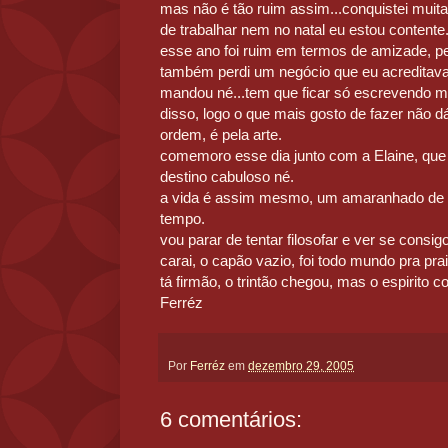
mas não é tão ruim assim...conquistei muita
de trabalhar nem no natal eu estou contente
esse ano foi ruim em termos de amizade, pe
também perdi um negócio que eu acreditava
mandou né...tem que ficar só escrevendo m
disso, logo o que mais gosto de fazer não dá
ordem, é pela arte.
comemoro esse dia junto com a Elaine, que
destino cabuloso né.
a vida é assim mesmo, um amaranhado de 
tempo.
vou parar de tentar filosofar e ver se consigo
carai, o capão vazio, foi todo mundo pra prai
tá firmão, o trintão chegou, mas o espirito 
Ferréz
Por
Ferréz
em
dezembro 29, 2005
6 comentários: