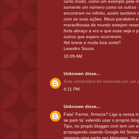
certo modo, como um exemplo pela mai
somente um número como os outros - 
encontram no infinito, assim também s
com as suas ações. Meus parabéns e 
maravilhosas do mundo estejam reser
forte abraço a vcs e que esse seja o 
outros que espero ocorrerem.
Até breve e muita boa sorte!!
Leandro Souza
10:09 AM
Unknown
disse...
Este comentário foi removido por um a
4:11 PM
Unknown
disse...
Falai' Ferrez, firmeza? Liga q nessa 
se pam ta' valendo usar o proprio blo
Tipo, no propio blogger.com tem um 
propaganda usando Google Ad Sense, 
repassa uma parte pro blogueiro. Vai 