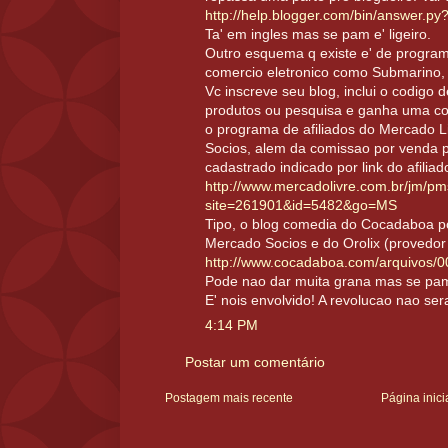
http://help.blogger.com/bin/answer.p
Ta' em ingles mas se pam e' ligeiro.
Outro esquema q existe e' de programa 
comercio eletronico como Submarino, L
Vc inscreve seu blog, inclui o codigo d
produtos ou pesquisa e ganha uma co
o programa de afiliados do Mercado 
Socios, alem da comissao por venda p
cadastrado indicado por link do afilia
http://www.mercadolivre.com.br/jm/p
site=261901&id=5482&go=MS
Tipo, o blog comedia do Cocadaboa 
Mercado Socios e do Orolix (provedor g
http://www.cocadaboa.com/arquivos/
Pode nao dar muita grana mas se pam t
E' nois envolvido! A revolucao nao sera
4:14 PM
Postar um comentário
Postagem mais recente
Página inici