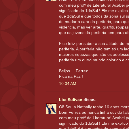
com meu profº de Literatura! Acabei p
significado do 1daSul ! Ele me expli
que 1daSul é que todos da zona sul s
de mudar a cara da periferia, para qu
violência, mas ver arte, graffiti, roupa
que os jovens da periferia tem para o
Fico feliz por saber a sua atitude de m
periferia. A periferia não tem só um la
maiores riquezas que são os adolesc
periferia um outro mundo colorido e c
Beijos ... Ferrez
Fica na Paz !
10:04 AM
Lira Sulivan
disse...
Oi! Sou a Nathally tenho 16 anos morr
Bom Ferrez eu nunca tinha ouvido fal
com meu profº de Literatura! Acabei p
significado do 1daSul ! Ele me expli
que 1daSul é que todos da zona sul s