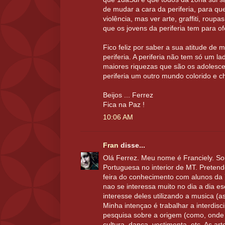
de mudar a cara da periferia, para qu
violência, mas ver arte, graffiti, roupa
que os jovens da periferia tem para o
Fico feliz por saber a sua atitude de m
periferia. A periferia não tem só um la
maiores riquezas que são os adolesc
periferia um outro mundo colorido e c
Beijos ... Ferrez
Fica na Paz !
10:06 AM
Fran
disse...
Olá Ferrez. Meu nome é Franciely. So
Portuguesa no interior de MT. Pretend
feira do conhecimento com alunos da 
nao se interessa muito no dia a dia es
interesse deles utilizando a musica (a
Minha intençao é trabalhar a interdisc
pesquisa sobre a origem (como, onde 
cultura, dança, vestimenta, etc. As art