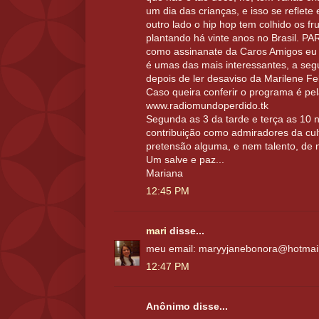
um dia das crianças, e isso se reflete 
outro lado o hip hop tem colhido os f
plantando há vinte anos no Brasil. P
como assinanate da Caros Amigos eu q
é umas das mais interessantes, a seg
depois de ler desaviso da Marilene Feli
Caso queira conferir o programa é pe
www.radiomundoperdido.tk
Segunda as 3 da tarde e terça as 10 n
contribuição como admiradores da cul
pretensão alguma, e nem talento, de n
Um salve e paz...
Mariana
12:45 PM
mari
disse...
meu email: maryyjanebonora@hotmai
12:47 PM
Anônimo disse...